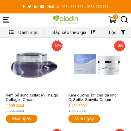
Hotline :
0974.368.768
-
0983.993.131
0
Danh mục
Sắp xếp theo giá
Lọc
-10%
-15%
Kem bổ sung collagen Thalgo
Kem dưỡng ẩm cho da khô
Collagen Cream
Dr.Spiller Sanvita Cream
1.395.000đ
1.402.500đ
1.550.000đ
1.650.000đ
Mua ngay
Mua ngay