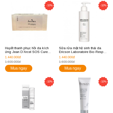
-10%
-10%
Huyết thanh phục hồi da kích
Sữa rửa mặt hệ sinh thái da
ứng Jean D’Arcel SOS Cure
Ericson Laboratoire Bio-Respect
douceur Anti-stress cure
Cleansing Milk
1.440.000đ
1.440.000đ
1.600.000đ
1.600.000đ
Mua ngay
Mua ngay
-10%
-10%