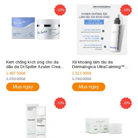
-15%
-15%
Kem chống kích ứng cho da
Xịt khoáng làm dịu da
dầu da Dr.Spiller Azulen Cream
Dermalogica UltraCalming™
Light
Mist
1.487.500đ
1.513.000đ
1.750.000đ
1.780.000đ
Mua ngay
Mua ngay
-15%
-10%