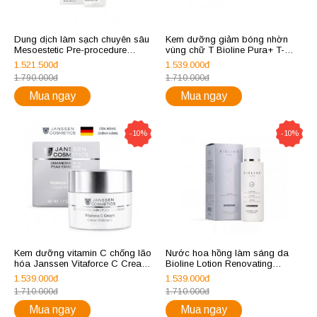
Dung dịch làm sạch chuyên sâu
Kem dưỡng giảm bóng nhờn
Mesoestetic Pre-procedure
vùng chữ T Bioline Pura+ T-
cleansing solution 150ml
Zone Mattifier Cream 50ml
1.521.500đ
1.539.000đ
1.790.000đ
1.710.000đ
Mua ngay
Mua ngay
-10%
-10%
Kem dưỡng vitamin C chống lão
Nước hoa hồng làm sáng da
hóa Janssen Vitaforce C Cream
Bioline Lotion Renovating
50ml
Illuminating 200ml
1.539.000đ
1.539.000đ
1.710.000đ
1.710.000đ
Mua ngay
Mua ngay