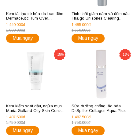
Kem tái tạo trẻ hóa da ban đêm
Tinh chất giảm nám và đốm nâu
Dermaceutic Turn Over
Thalgo Unizones Clearing
Stimulating Night Cream
Corrector
1.440.000đ
1.485.000đ
1.600.000đ
1.650.000đ
Mua ngay
Mua ngay
-15%
-15%
Kem kiểm soát dầu, ngừa mụn
Sữa dưỡng chống lão hóa
Maria Galland Oily Skin Control
Dr.Spiller Collagen Aqua Plus
Cream D-710
1.487.500đ
1.487.500đ
1.750.000đ
1.750.000đ
Mua ngay
Mua ngay