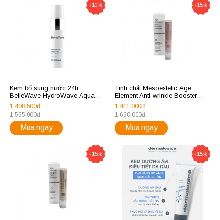
-10%
-15%
Kem bổ sung nước 24h
Tinh chất Mesoestetic Age
BelleWave HydroWave Aqua
Element Anti-wrinkle Booster
Marine 24h Cream
giảm nhăn, làm mịn da 10ml
1.408.500đ
1.411.000đ
1.565.000đ
1.660.000đ
Mua ngay
Mua ngay
-15%
-15%