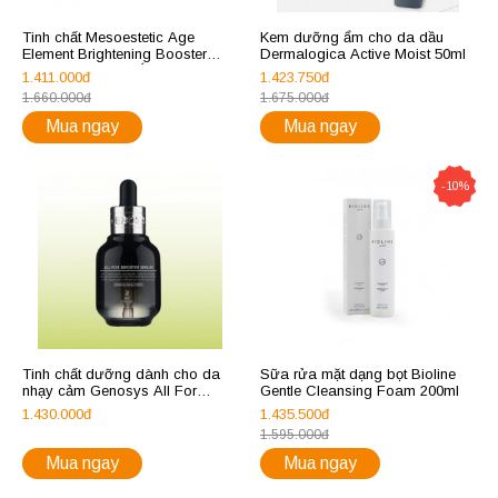
Tinh chất Mesoestetic Age
Kem dưỡng ẩm cho da dầu
Element Brightening Booster
Dermalogica Active Moist 50ml
10ml dưỡng da trắng sáng
1.411.000đ
1.423.750đ
1.660.000đ
1.675.000đ
Mua ngay
Mua ngay
-10%
Tinh chất dưỡng dành cho da
Sữa rửa mặt dạng bọt Bioline
nhạy cảm Genosys All For
Gentle Cleansing Foam 200ml
Sensitive Serum
1.430.000đ
1.435.500đ
1.595.000đ
Mua ngay
Mua ngay