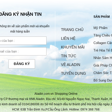
ĐĂNG KÝ NHẬN TIN
SẢN PHẨM
hông tin về sản phẩm mới và khuyến
Mỹ Phẩm
TRANG CHỦ
mãi hàng tuần
Tăng Chiều 
LIÊN HỆ
Collagen Că
KHUYẾN MÃI
Trẻ Hóa Tế 
TIN TỨC
Nhân Sâm H
ĐĂNG KÝ
VỀ ALADIN
Giải Pháp C
Chăm Sóc T
TUYỂN DỤNG
Bộ
Bổ Sung Dư
Aladin.com.vn Shopping Online
ty CP thương mại và XNK Aladin. Địa chỉ: 9/149 Nguyễn Ngọc Nại, Thanh Xuân, H
p kinh doanh số 0104186006 do Sở Kế hoạch đầu tư thành phố Hà Nội cấp ngày 2
HCM: 63B Trần Đình Xu,P.Cầu Ông Lãnh. Hotline: 0974 368 768.