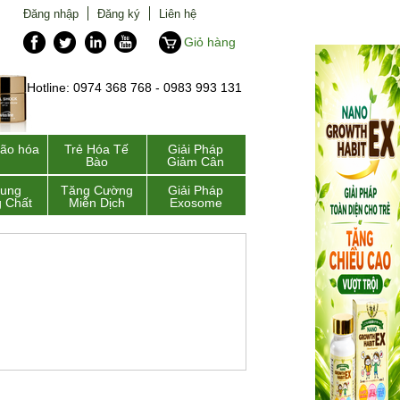
Đăng nhập
Đăng ký
Liên hệ
Giỏ hàng
Hotline: 0974 368 768 - 0983 993 131
lão hóa
Trẻ Hóa Tế
Giải Pháp
Bào
Giảm Cân
Sung
Tăng Cường
Giải Pháp
 Chất
Miễn Dịch
Exosome