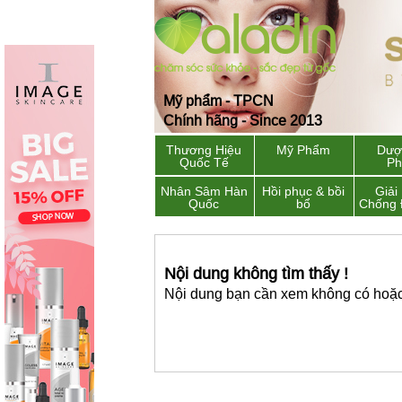
Mỹ phẩm - TPCN
Chính hãng - Since 2013
Thương Hiệu
Mỹ Phẩm
Dượ
Quốc Tế
P
Nhân Sâm Hàn
Hồi phục & bồi
Giải
Quốc
bổ
Chống 
Nội dung không tìm thấy !
Nội dung bạn cần xem không có hoặc 