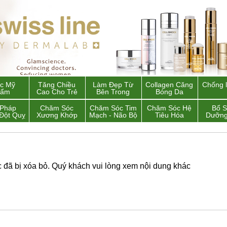
c Mỹ
Tăng Chiều
Làm Đẹp Từ
Collagen Căng
Chống 
hẩm
Cao Cho Trẻ
Bên Trong
Bóng Da
 Pháp
Chăm Sóc
Chăm Sóc Tim
Chăm Sóc Hệ
Bổ 
Đột Quỵ
Xương Khớp
Mạch - Não Bộ
Tiêu Hóa
Dưỡng
đã bị xóa bỏ. Quý khách vui lòng xem nội dung khác