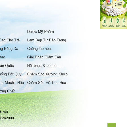
Dược Mỹ Phẩm
Cao Cho Trẻ
Làm Đẹp Từ Bên Trong
ng Bóng Da
Chống lão hóa
Bào
Giải Pháp Giảm Cân
àn Quốc
Hồi phục & bồi bổ
hống Đột Quỵ
Chăm Sóc Xương Khớp
im Mạch - Não
Chăm Sóc Hệ Tiêu Hóa
ỡng Chất
à Nội.
8/9/2009.