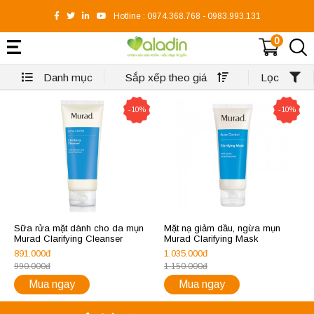
Hotline :
0974.368.768
-
0983.993.131
0
Danh mục
Sắp xếp theo giá
Lọc
-10%
-10%
Sữa rửa mặt dành cho da mụn
Mặt nạ giảm dầu, ngừa mụn
Murad Clarifying Cleanser
Murad Clarifying Mask
891.000đ
1.035.000đ
990.000đ
1.150.000đ
Mua ngay
Mua ngay