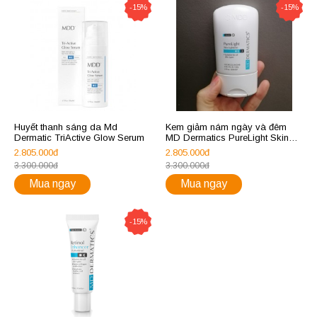
-15%
-15%
Huyết thanh sáng da Md
Kem giảm nám ngày và đêm
Dermatic TriActive Glow Serum
MD Dermatics PureLight Skin
Brightener Hydroquinone Số 3
2.805.000đ
2.805.000đ
đặc trị
3.300.000đ
3.300.000đ
Mua ngay
Mua ngay
-15%