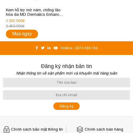
Kem hỗ trợ mờ nám, chống lão
hóa da MD Dermatics Enhancer
1‰ Retinol
2.932.500đ
3.450.000đ
Mua ngay
Hotline :
0974.368.768
Đăng ký nhận bản tin
Nhận thông tin về sản phẩm mới và khuyến mãi hàng tuần
Chính sách bảo mật thông tin
Chính sách bán hàng