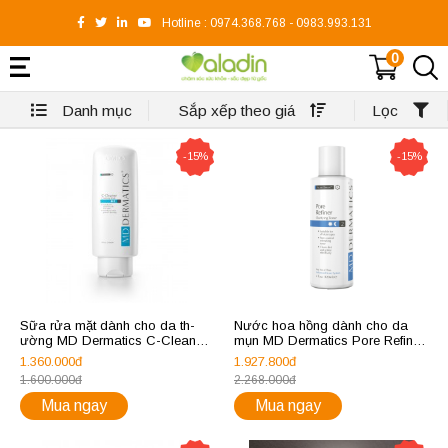
Hotline :
0974.368.768
-
0983.993.131
0
Danh mục
Sắp xếp theo giá
Lọc
-15%
-15%
Sữa rửa mặt dành cho da th­
Nước hoa hồng dành cho da
ường MD Dermatics C-Cleanse
mụn MD Dermatics Pore Refiner
Clarifying Wash
Clarifying Toner
1.360.000đ
1.927.800đ
1.600.000đ
2.268.000đ
Mua ngay
Mua ngay