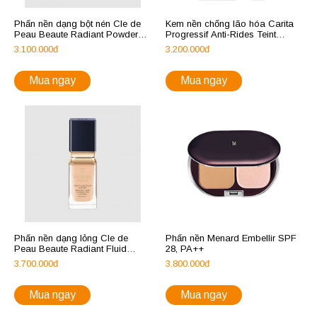
Phấn nền dạng bột nén Cle de
Kem nền chống lão hóa Carita
Peau Beaute Radiant Powder
Progressif Anti-Rides Teint
Foundation SPF 23
Lissant
3.100.000đ
3.200.000đ
Mua ngay
Mua ngay
Phấn nền dạng lỏng Cle de
Phấn nền Menard Embellir SPF
Peau Beaute Radiant Fluid
28, PA++
Foundation Natural SPF 25
3.700.000đ
3.800.000đ
Mua ngay
Mua ngay