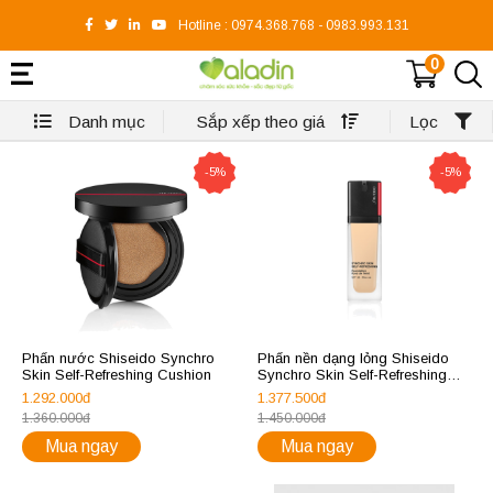
Hotline :
0974.368.768
-
0983.993.131
0
Danh mục
Sắp xếp theo giá
Lọc
-5%
-5%
Phấn nước Shiseido Synchro
Phấn nền dạng lỏng Shiseido
Skin Self-Refreshing Cushion
Synchro Skin Self-Refreshing
Foundation
1.292.000đ
1.377.500đ
1.360.000đ
1.450.000đ
Mua ngay
Mua ngay