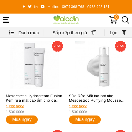
Hotline :
0974.368.768
-
0983.993.131
0
Danh mục
Sắp xếp theo giá
Lọc
-15%
-15%
Mesoestetic Hydracream Fusion
Sữa Rửa Mặt tạo bọt nhẹ
Kem rửa mặt cấp ẩm cho da
Mesoestetic Purifying Mousse
khô và nhạy cảm 100ml
dành cho da dầu mụn 150ml
1.300.500đ
1.300.500đ
1.530.000đ
1.530.000đ
Mua ngay
Mua ngay