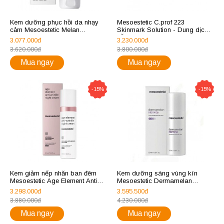
Kem dưỡng phục hồi da nhạy
Mesoestetic C.prof 223
cảm Mesoestetic Melan
Skinmark Solution - Dung dịch
Recovery
hỗ trợ giảm ngừa rạn da, sẹo
3.077.000đ
3.230.000đ
mụn
3.620.000đ
3.800.000đ
Mua ngay
Mua ngay
-15%
-15%
Kem giảm nếp nhăn ban đêm
Kem dưỡng sáng vùng kín
Mesoestetic Age Element Anti
Mesoestetic Dermamelan
Wrinkle Night Cream
Intimate Home Depigmenting Gel
3.298.000đ
3.595.500đ
Cream
3.880.000đ
4.230.000đ
Mua ngay
Mua ngay