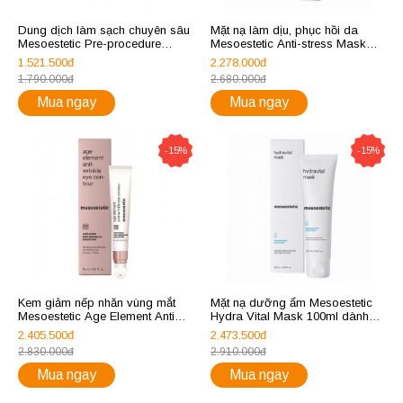
Dung dịch làm sạch chuyên sâu
Mặt nạ làm dịu, phục hồi da
Mesoestetic Pre-procedure
Mesoestetic Anti-stress Mask
cleansing solution 150ml
100ml
1.521.500đ
2.278.000đ
1.790.000đ
2.680.000đ
Mua ngay
Mua ngay
-15%
-15%
Kem giảm nếp nhăn vùng mắt
Mặt nạ dưỡng ẩm Mesoestetic
Mesoestetic Age Element Anti
Hydra Vital Mask 100ml dành
Wrinkle Eye Contour
cho da khô và mất nước
2.405.500đ
2.473.500đ
2.830.000đ
2.910.000đ
Mua ngay
Mua ngay