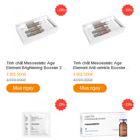
-15%
-15%
Tinh chất Mesoestetic Age
Tinh chất Mesoestetic Age
Element Brightening Booster 3 x
Element Anti-wrinkle Booster
10ml dưỡng da trắng sáng
giảm nhăn, làm mịn da 3x10ml
3.901.500đ
3.901.500đ
4.590.000đ
4.590.000đ
Mua ngay
Mua ngay
-15%
-15%