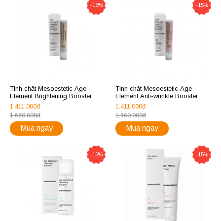
-15%
-15%
Tinh chất Mesoestetic Age
Tinh chất Mesoestetic Age
Element Brightening Booster
Element Anti-wrinkle Booster
10ml dưỡng da trắng sáng
giảm nhăn, làm mịn da 10ml
1.411.000đ
1.411.000đ
1.660.000đ
1.660.000đ
Mua ngay
Mua ngay
-15%
-15%