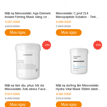
Mặt nạ Mesoestetic Age Element
Mesoestetic C.prof 214
Instant Firming Mask nâng cơ
Mesopeptide Solution - Tinh
và phục hồi da
chất làm săn chắc, chống lão
4.097.000đ
6.698.000đ
hóa da
4.820.000đ
7.880.000đ
Mua ngay
Mua ngay
-15%
-15%
Mặt nạ làm dịu, phục hồi da
Mặt nạ dưỡng ẩm Mesoestetic
Mesoestetic Anti-stress Face
Hydra Vital Mask 500ml dành
Mask 500ml
cho da khô và mất nước
8.024.000đ
8.083.500đ
9.440.000đ
9.510.000đ
Mua ngay
Mua ngay