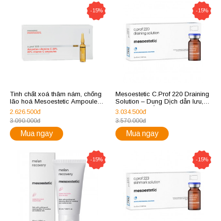
-15%
-15%
Tinh chất xoá thâm nám, chống
Mesoestetic C.Prof 220 Draining
lão hoá Mesoestetic Ampoules
Solution – Dung Dịch dẫn lưu,
of Vitamin C 20% 20 ống
Làm Săn Chắc Da
2.626.500đ
3.034.500đ
3.090.000đ
3.570.000đ
Mua ngay
Mua ngay
-15%
-15%