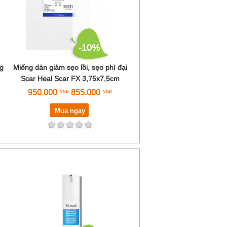
-10%
g
Miếng dán giảm sẹo lồi, sẹo phì đại
Scar Heal Scar FX 3,75x7,5cm
950.000
855.000
Mua ngay