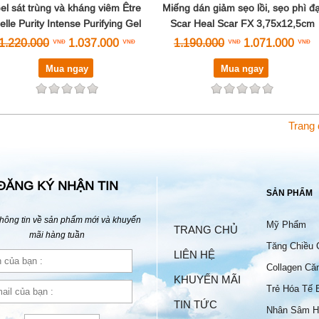
el sát trùng và kháng viêm Être
Miếng dán giảm sẹo lồi, sẹo phì đạ
elle Purity Intense Purifying Gel
Scar Heal Scar FX 3,75x12,5cm
1.220.000
1.037.000
1.190.000
1.071.000
Mua ngay
Mua ngay
Trang
ĐĂNG KÝ NHẬN TIN
SẢN PHẨM
hông tin về sản phẩm mới và khuyến
Mỹ Phẩm
TRANG CHỦ
mãi hàng tuần
Tăng Chiều 
LIÊN HỆ
Collagen Că
KHUYẾN MÃI
Trẻ Hóa Tế 
TIN TỨC
Nhân Sâm H