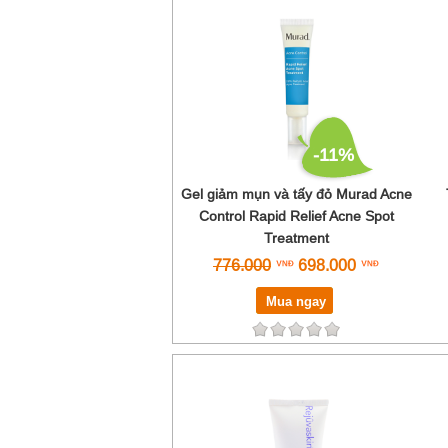
Skinceuticals
SkinClinic
Skincode
Soskin
Swissline
Thalgo
Vivant
-11%
ZO Skin Health
Gel giảm mụn và tấy đỏ Murad Acne
Control Rapid Relief Acne Spot
Treatment
776.000
698.000
Mua ngay