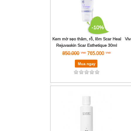
-10%
Kem mờ sẹo thâm, rỗ, lõm Scar Heal
Vi
Rejuvaskin Scar Esthetique 30ml
850.000
765.000
Mua ngay