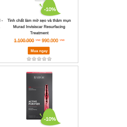
-10%
 -
Tinh chất làm mờ sẹo và thâm mụn
Murad Invisiscar Resurfacing
Treatment
1.100.000
990.000
Mua ngay
-10%