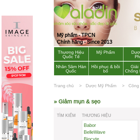
Mỹ phẩm - TPCN
Chính hãng - Since 2013
Thương Hiệu
Mỹ Phẩm
Dượ
Quốc Tế
P
Nhân Sâm Hàn
Hồi phục & bồi
Giải
Quốc
bổ
Chống 
Trang chủ
Dược Mỹ Phẩm
Công
» Giảm mụn & sẹo
TÌM KIẾM
THƯƠNG HIỆU
Babor
BelleWave
Biocyte