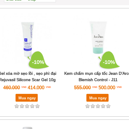
Xem nhiều nhất
Nhiều nhận xét
Đánh giá cao nhất
Tên A->Z
-10%
-10%
el xóa mờ sẹo lồi , sẹo phì đại
Kem chấm mụn cấp tốc Jean D’Arc
Rejuvasil Silicone Scar Gel 10g
Blemish Control - J11
460.000
414.000
555.000
500.000
Mua ngay
Mua ngay