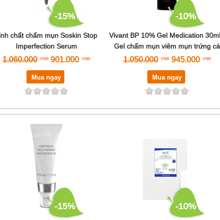
-15%
-10%
inh chất chấm mụn Soskin Stop
Vivant BP 10% Gel Medication 30ml
Imperfection Serum
Gel chấm mụn viêm mụn trứng cá
1.060.000
901.000
1.050.000
945.000
Mua ngay
Mua ngay
-15%
-10%