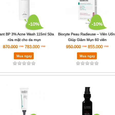
-10%
-10%
vant BP 3% Acne Wash 115ml Sữa
Biocyte Peau Radieuse – Viên Uốn
rửa mặt cho da mụn
Giúp Giảm Mụn 60 viên
870.000
783.000
950.000
855.000
Mua ngay
Mua ngay