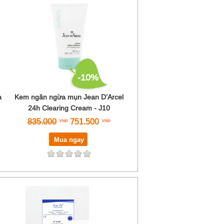
-10%
a
Kem ngăn ngừa mụn Jean D’Arcel
24h Clearing Cream - J10
835.000
751.500
Mua ngay