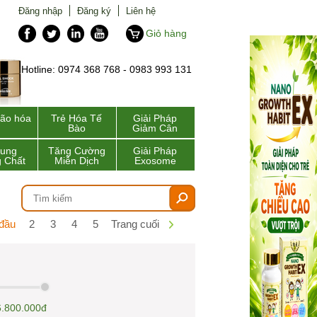
Đăng nhập
Đăng ký
Liên hệ
Giỏ hàng
Hotline: 0974 368 768 - 0983 993 131
lão hóa
Trẻ Hóa Tế
Giải Pháp
Bào
Giảm Cân
Sung
Tăng Cường
Giải Pháp
 Chất
Miễn Dịch
Exosome
 đầu
2
3
4
5
Trang cuối
6.800.000đ