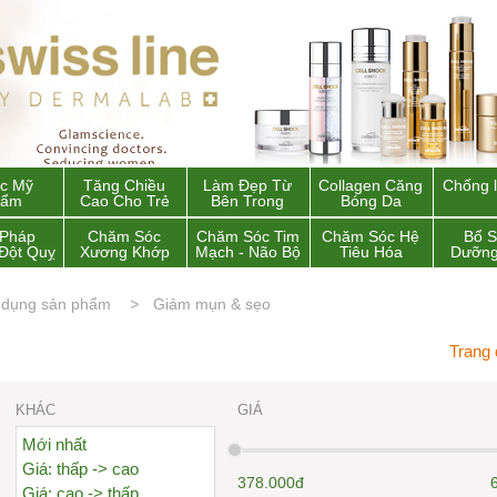
c Mỹ
Tăng Chiều
Làm Đẹp Từ
Collagen Căng
Chống 
hẩm
Cao Cho Trẻ
Bên Trong
Bóng Da
 Pháp
Chăm Sóc
Chăm Sóc Tim
Chăm Sóc Hệ
Bổ 
Đột Quỵ
Xương Khớp
Mạch - Não Bộ
Tiêu Hóa
Dưỡng
 dụng sản phẩm
Giảm mụn & sẹo
Trang
KHÁC
GIÁ
Mới nhất
Giá: thấp -> cao
378.000đ
Giá: cao -> thấp