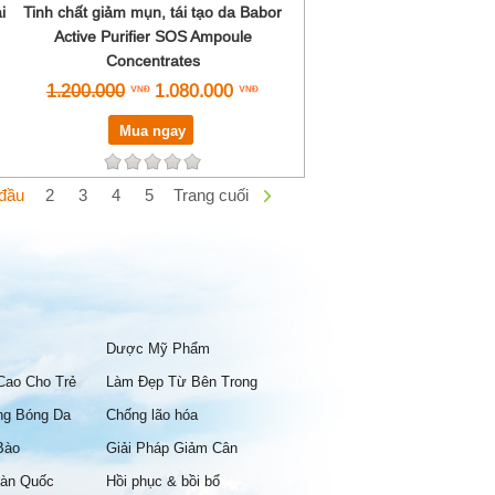
i
Tinh chất giảm mụn, tái tạo da Babor
Active Purifier SOS Ampoule
Concentrates
1.200.000
1.080.000
Mua ngay
 đầu
2
3
4
5
Trang cuối
Dược Mỹ Phẩm
Cao Cho Trẻ
Làm Đẹp Từ Bên Trong
ng Bóng Da
Chống lão hóa
Bào
Giải Pháp Giảm Cân
àn Quốc
Hồi phục & bồi bổ