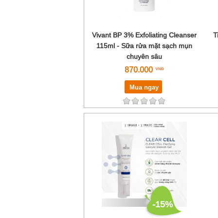
Vivant BP 3% Exfoliating Cleanser
T
115ml - Sữa rửa mặt sạch mụn
chuyên sâu
870.000
Mua ngay
-15%