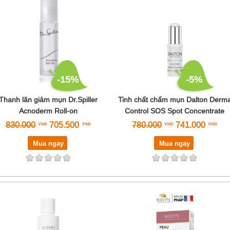
-15%
-5%
Thanh lăn giảm mụn Dr.Spiller
Tinh chất chấm mụn Dalton Derm
Acnoderm Roll-on
Control SOS Spot Concentrate
830.000
705.500
780.000
741.000
Mua ngay
Mua ngay