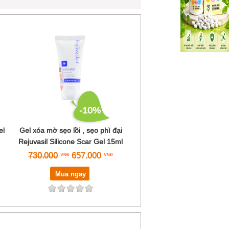
-10%
el
Gel xóa mờ sẹo lồi , sẹo phì đại
Rejuvasil Silicone Scar Gel 15ml
730.000
657.000
Mua ngay