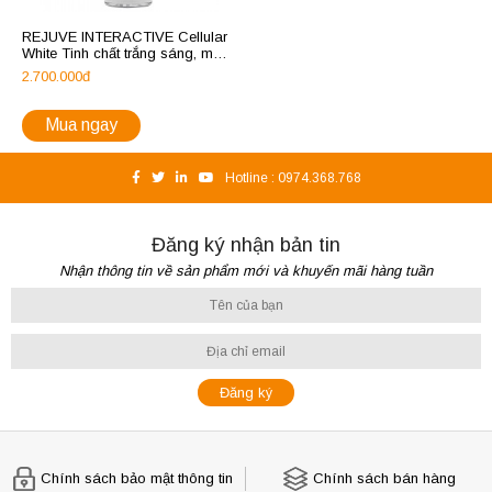
REJUVE INTERACTIVE Cellular
White Tinh chất trắng sáng, mờ
nám và ức chế hình thành nám
2.700.000đ
Mua ngay
Hotline :
0974.368.768
Đăng ký nhận bản tin
Nhận thông tin về sản phẩm mới và khuyến mãi hàng tuần
Chính sách bảo mật thông tin
Chính sách bán hàng