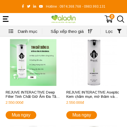
Hotline :
0974.368.768
-
0983.993.131
0
Danh mục
Sắp xếp theo giá
Lọc
REJUVE INTERACTIVE Deep
REJUVE INTERACTIVE Aseptic
Filler Tinh Chất Giữ Ẩm Đa Tầng
Kem chấm mụn, mờ thâm và
Cho Da, Căng Bóng Da
cân bằng lượng dầu nhờn trên
2.550.000đ
2.550.000đ
da
Mua ngay
Mua ngay