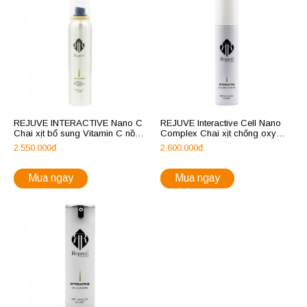
REJUVE INTERACTIVE Nano C
REJUVE Interactive Cell Nano
Chai xịt bổ sung Vitamin C nồng
Complex Chai xịt chống oxy
độ cao và tế bào gốc
hóa và bảo vệ tế bào da
2.550.000đ
2.600.000đ
Mua ngay
Mua ngay