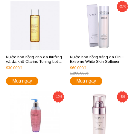
-20%
Nước hoa hồng cho da thường
Nước hoa hồng trắng da Ohui
và da khô Clarins Toning Lotion
Extreme White Skin Softener
200ml
930.000đ
960.000đ
1.200.000đ
Mua ngay
Mua ngay
-10%
-5%