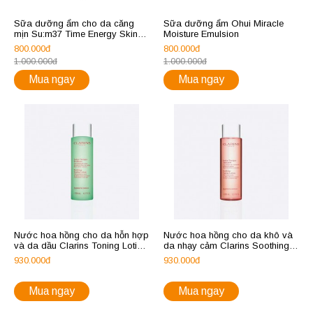
Sữa dưỡng ẩm cho da căng
Sữa dưỡng ẩm Ohui Miracle
mịn Su:m37 Time Energy Skin
Moisture Emulsion
Resetting Softening Emulsion
800.000đ
800.000đ
1.000.000đ
1.000.000đ
Mua ngay
Mua ngay
Nước hoa hồng cho da hỗn hợp
Nước hoa hồng cho da khô và
và da dầu Clarins Toning Lotion
da nhạy cảm Clarins Soothing
200ml
Toning Lotion 200ml
930.000đ
930.000đ
Mua ngay
Mua ngay