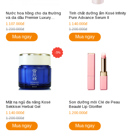
Nước hoa hồng cho da thường
Tinh chất dưỡng ẩm Kosé Infinity
và da dầu Premier Luxury
Pure Advance Serum II
Collection Skin Toner
1.107.000đ
1.140.000đ
1.230.000đ
1.200.000đ
Mua ngay
Mua ngay
-5%
Mặt nạ ngủ đa năng Kosé
Son dưỡng môi Clé de Peau
Sekkisei Herbal Gel
Beauté Lip Glorifier
1.140.000đ
1.200.000đ
1.200.000đ
Mua ngay
Mua ngay