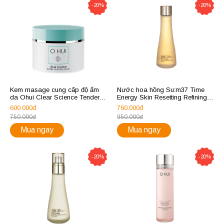
-20%
-20%
Kem masage cung cấp độ ẩm
Nước hoa hồng Su:m37 Time
da Ohui Clear Science Tender
Energy Skin Resetting Refining
Massage Cream
Toner
600.000đ
760.000đ
750.000đ
950.000đ
Mua ngay
Mua ngay
-20%
-20%