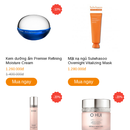
-10%
Kem dưỡng ẩm Premier Refining
Mặt nạ ngủ Sulwhasoo
Moisture Cream
Overnight Vitalizing Mask
1.260.000đ
1.280.000đ
1.400.000đ
Mua ngay
Mua ngay
-20%
-20%