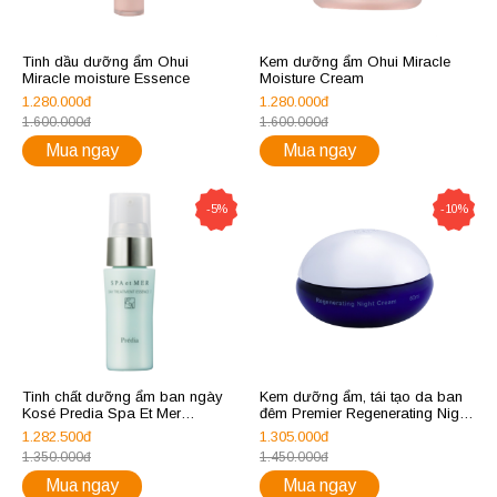
Tinh dầu dưỡng ẩm Ohui
Kem dưỡng ẩm Ohui Miracle
Miracle moisture Essence
Moisture Cream
1.280.000đ
1.280.000đ
1.600.000đ
1.600.000đ
Mua ngay
Mua ngay
-5%
-10%
Tinh chất dưỡng ẩm ban ngày
Kem dưỡng ẩm, tái tạo da ban
Kosé Predia Spa Et Mer
đêm Premier Regenerating Night
Daytreatment Essence EX
Cream
1.282.500đ
1.305.000đ
SPF30/PA+++
1.350.000đ
1.450.000đ
Mua ngay
Mua ngay