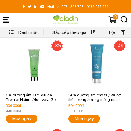
Hotline :
0974.368.768
-
0983.993.131
0
Danh mục
Sắp xếp theo giá
Lọc
-10%
-10%
Gel dưỡng ẩm, làm dịu da
Sữa dưỡng ẩm cho tay và cơ
Premier Nature Aloe Vera Gel
thể hương sương mỏng manh
Aqua Mineral Velvet touch hand
396.000đ
594.000đ
and body lotion delicate dew
440.000đ
660.000đ
125ml
Mua ngay
Mua ngay