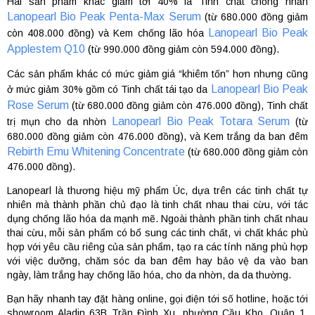
Hai sản phẩm khác giảm tới 40% là Tinh chất chống nhăn
Lanopearl Bio Peak Penta-Max Serum
(từ 680.000 đồng giảm
Lanopearl Bio Peak
còn 408.000 đồng) và Kem chống lão hóa
Applestem Q10
(từ 990.000 đồng giảm còn 594.000 đồng).
Các sản phẩm khác có mức giảm giá “khiêm tốn” hơn nhưng cũng
Lanopearl Bio Peak
ở mức giảm 30% gồm có Tinh chất tái tạo da
Rose Serum
(từ 680.000 đồng giảm còn 476.000 đồng), Tinh chất
Lanopearl Bio Peak Totara Serum
trị mụn cho da nhờn
(từ
680.000 đồng giảm còn 476.000 đồng), và Kem trắng da ban đêm
Rebirth Emu Whitening Concentrate
(từ 680.000 đồng giảm còn
476.000 đồng).
Lanopearl là thương hiệu mỹ phẩm Úc, dựa trên các tinh chất tự
nhiên mà thành phần chủ đạo là tinh chất nhau thai cừu, với tác
dụng chống lão hóa da mạnh mẽ. Ngoài thành phần tinh chất nhau
thai cừu, mỗi sản phẩm có bổ sung các tinh chất, vi chất khác phù
hợp với yêu cầu riêng của sản phẩm, tạo ra các tính năng phù hợp
với việc dưỡng, chăm sóc da ban đêm hay bảo vệ da vào ban
ngày, làm trắng hay chống lão hóa, cho da nhờn, da da thường.
Bạn hãy nhanh tay đặt hàng online, gọi điện tới số hotline, hoặc tới
showroom Aladin 63B Trần Đình Xu, phường Cầu Kho, Quận 1,