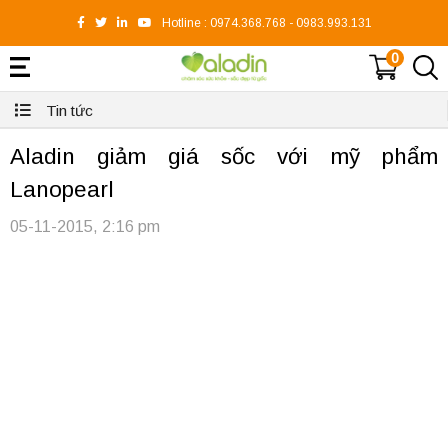
Hotline :
0974.368.768
-
0983.993.131
0
Tin tức
Aladin giảm giá sốc với mỹ phẩm
Lanopearl
05-11-2015, 2:16 pm