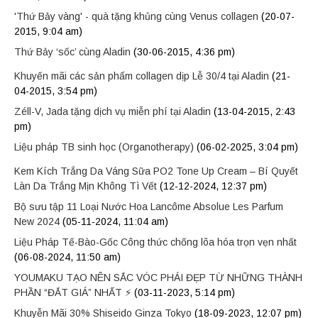
'Thứ Bảy vàng' - quà tặng khủng cùng Venus collagen
(20-07-
2015, 9:04 am)
Thứ Bảy ‘sốc’ cùng Aladin
(30-06-2015, 4:36 pm)
Khuyến mãi các sản phẩm collagen dịp Lễ 30/4 tại Aladin
(21-
04-2015, 3:54 pm)
Zéll-V, Jada tặng dịch vụ miễn phí tại Aladin
(13-04-2015, 2:43
pm)
Liệu pháp TB sinh học (Organotherapy)
(06-02-2025, 3:04 pm)
Kem Kích Trắng Da Váng Sữa PO2 Tone Up Cream – Bí Quyết
Làn Da Trắng Mịn Không Tì Vết
(12-12-2024, 12:37 pm)
Bộ sưu tập 11 Loại Nước Hoa Lancôme Absolue Les Parfum
New 2024
(05-11-2024, 11:04 am)
Liệu Pháp Tế-Bào-Gốc Công thức chống lõa hóa trọn vẹn nhất
(06-08-2024, 11:50 am)
YOUMAKU TẠO NÊN SẮC VÓC PHÁI ĐẸP TỪ NHỮNG THÀNH
PHẦN “ĐẮT GIÁ” NHẤT ⚡
(03-11-2023, 5:14 pm)
Khuyễn Mãi 30% Shiseido Ginza Tokyo
(18-09-2023, 12:07 pm)