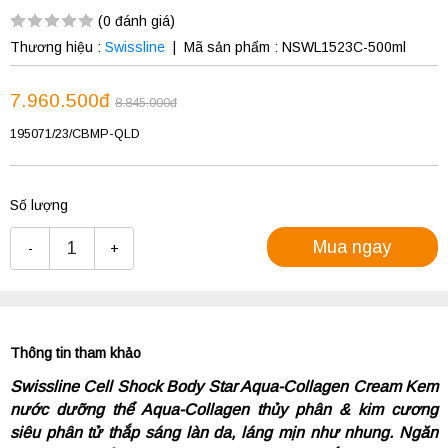
(0 đánh giá)
Thương hiệu :
Swissline
|
Mã sản phẩm :
NSWL1523C-500ml
7.960.500đ
8.845.000đ
195071/23/CBMP-QLD
Số lượng
Mua ngay
-
+
Thông tin tham khảo
Swissline Cell Shock Body Star Aqua-Collagen Cream Kem
nước dưỡng thể Aqua-Collagen thủy phân & kim cương
siêu phân tử thắp sáng làn da, láng mịn như nhung. Ngăn