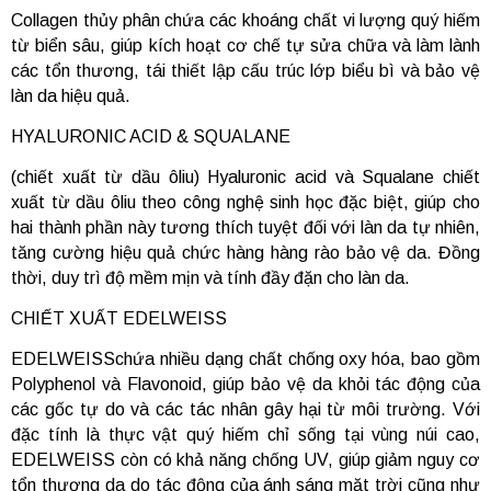
Collagen thủy phân chứa các khoáng chất vi lượng quý hiếm
từ biển sâu, giúp kích hoạt cơ chế tự sửa chữa và làm lành
các tổn thương, tái thiết lập cấu trúc lớp biểu bì và bảo vệ
làn da hiệu quả.
HYALURONIC ACID & SQUALANE
(chiết xuất từ dầu ôliu) Hyaluronic acid và Squalane chiết
xuất từ dầu ôliu theo công nghệ sinh học đặc biệt, giúp cho
hai thành phần này tương thích tuyệt đối với làn da tự nhiên,
tăng cường hiệu quả chức hàng hàng rào bảo vệ da. Đồng
thời, duy trì độ mềm mịn và tính đầy đặn cho làn da.
CHIẾT XUẤT EDELWEISS
EDELWEISSchứa nhiều dạng chất chống oxy hóa, bao gồm
Polyphenol và Flavonoid, giúp bảo vệ da khỏi tác động của
các gốc tự do và các tác nhân gây hại từ môi trường. Với
đặc tính là thực vật quý hiếm chỉ sống tại vùng núi cao,
EDELWEISS còn có khả năng chống UV, giúp giảm nguy cơ
tổn thương da do tác động của ánh sáng mặt trời cũng như