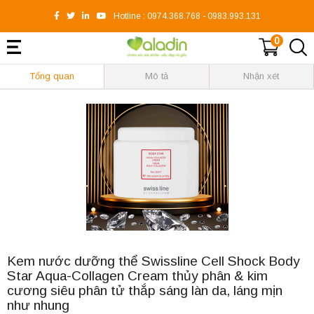
Hotline :
0974.368.768
-
0983.993.131
0
Tổng quan
Mô tả
Nhận xét
Kem nước dưỡng thể Swissline Cell Shock Body
Star Aqua-Collagen Cream thủy phân & kim
cương siêu phân tử thắp sáng làn da, láng mịn
như nhung