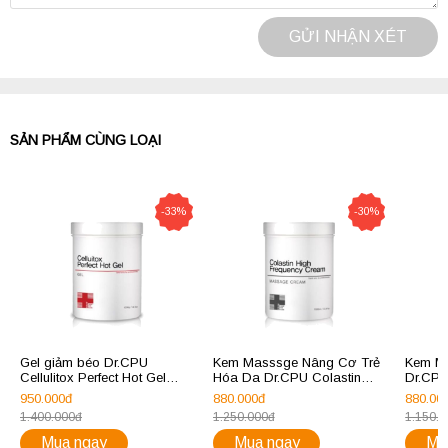
GỬI NHẬN XÉT
SẢN PHẨM CÙNG LOẠI
-33%
-30%
Gel giảm béo Dr.CPU
Kem Masssge Nâng Cơ Trẻ
Kem M
Cellulitox Perfect Hot Gel
Hóa Da Dr.CPU Colastin
Dr.CPU
1000ml
High Frequency Massage
Cream
950.000đ
880.000đ
880.00
Cream 1000ml
1.400.000đ
1.250.000đ
1.150.
Mua ngay
Mua ngay
Mu