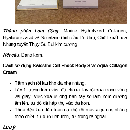
Thành phần hoạt động
: Marine Hydrolyzed Collagen,
Hyaluronic acid và Squalane (tinh dầu từ ô liu), Chiết xuất hoa
Nhung tuyết Thụy Sĩ, Bụi kim cương
Kết cấu
: Dạng kem.
Cách sử dụng Swissline Cell Shock Body Star Aqua-Collagen
Cream
Tắm sạch rồi lau khô da nhẹ nhàng.
Lấy 1 lượng kem vừa đủ cho ra tay rồi xoa trong vòng
vài giây. Việc xoa ở lòng bàn tay sẽ làm kem dưỡng
ấm lên, từ đó dễ hấp thụ vào da hơn.
Thoa đều kem lên toàn cơ thể rồi massage nhẹ nhàng
theo chiều từ dưới lên trên, từ trong ra ngoài.
Lưu ý