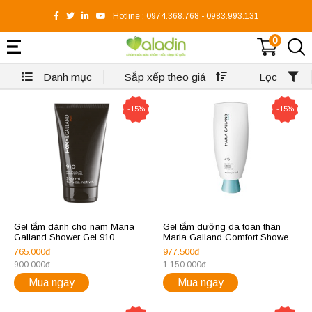
Hotline :
0974.368.768
-
0983.993.131
0
Danh mục
Sắp xếp theo giá
Lọc
-15%
-15%
Gel tắm dành cho nam Maria
Gel tắm dưỡng da toàn thân
Galland Shower Gel 910
Maria Galland Comfort Shower
Gel 415
765.000đ
977.500đ
900.000đ
1.150.000đ
Mua ngay
Mua ngay