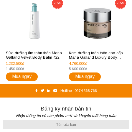
-15%
-15%
Sữa dưỡng ẩm toàn thân Maria
Kem dưỡng toàn thân cao cấp
Galland Velvet Body Balm 422
Maria Galland Luxury Body
Cream 1040
1.232.500đ
4.760.000đ
1.450.000đ
5.600.000đ
Mua ngay
Mua ngay
Hotline :
0974.368.768
Đăng ký nhận bản tin
Nhận thông tin về sản phẩm mới và khuyến mãi hàng tuần