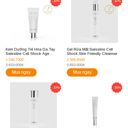
-10%
-10%
Kem Dưỡng Trẻ Hóa Da Tay
Gel Rửa Mặt Swissline Cell
Swissline Cell Shock Age
Shock Skin Friendly Cleanser
Intelligence Make-Peace Hand
2.540.700đ
2.566.800đ
Cream
2.823.000đ
2.852.000đ
Mua ngay
Mua ngay
-10%
-10%