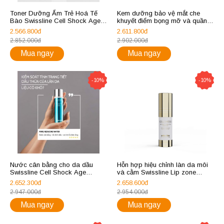
Toner Dưỡng Ẩm Trẻ Hoá Tế
Kem dưỡng bảo vệ mắt che
Bào Swissline Cell Shock Age
khuyết điểm bọng mỡ và quầng
Intelligence Good Water
thâm Swissline Cell Shock White
2.566.800đ
2.611.800đ
Brightening Eye Veil SPF 50+++
2.852.000đ
2.902.000đ
Mua ngay
Mua ngay
-10%
-10%
Nước cân bằng cho da dầu
Hỗn hợp hiệu chỉnh làn da môi
Swissline Cell Shock Age
và cằm Swissline Lip zone
Intelligence Pore-Reducing
Corrective Complex - REF.1161
2.652.300đ
2.658.600đ
Water 1217
2.947.000đ
2.954.000đ
Mua ngay
Mua ngay