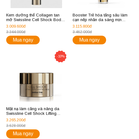
Kem dưỡng thể Collagen tan
Booster Trẻ hóa tấng sâu làm
mỡ Swissline Cell Shock Body
cạn nếp nhăn da sáng mịn
Shaping and Lifting Complex
Swissline Cell Shock AI Youth
3.009.600đ
3.115.800đ
150ml
Booster Retinol 0.4%
3.344.000đ
3.462.000đ
Mua ngay
Mua ngay
-10%
Mặt nạ làm căng và nâng da
Swissline Cell Shock Lifting
Replenishing Mask – REF.1149
3.265.200đ
3.628.000đ
Mua ngay