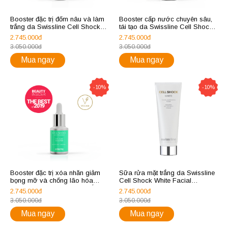
Booster đặc trị đốm nâu và làm
Booster cấp nước chuyên sâu,
trắng da Swissline Cell Shock
tái tạo da Swissline Cell Shock
Evenness Booster
Source Booster
2.745.000đ
2.745.000đ
3.050.000đ
3.050.000đ
Mua ngay
Mua ngay
-10%
-10%
Booster đặc trị xóa nhăn giảm
Sữa rửa mặt trắng da Swissline
bọng mỡ và chống lão hóa
Cell Shock White Facial
chuyên sâu làn da vùng mắt
Cleansing Foam
2.745.000đ
2.745.000đ
Swissline cell shock age
3.050.000đ
3.050.000đ
intelligence eye zone booster _
2% caffeine + ceramindes
Mua ngay
Mua ngay