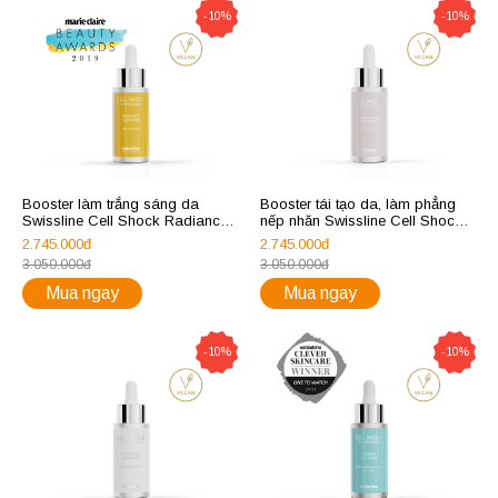
-10%
-10%
Booster làm trắng sáng da
Booster tái tạo da, làm phẳng
Swissline Cell Shock Radiance
nếp nhăn Swissline Cell Shock
Booster Vitamin C 10%
Perfection Booster
2.745.000đ
2.745.000đ
3.050.000đ
3.050.000đ
Mua ngay
Mua ngay
-10%
-10%