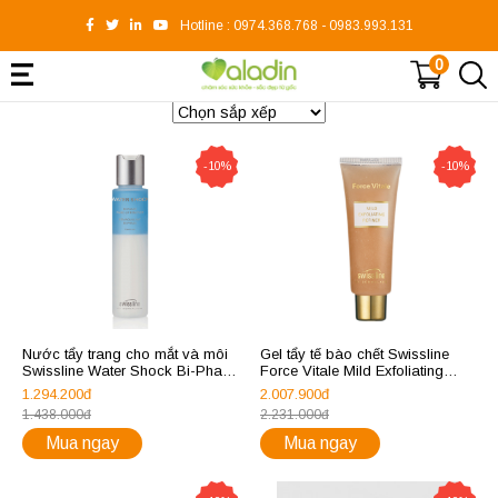
Hotline :
0974.368.768
-
0983.993.131
0
-10%
-10%
Nước tẩy trang cho mắt và môi
Gel tẩy tế bào chết Swissline
Swissline Water Shock Bi-Phase
Force Vitale Mild Exfoliating
Make-Up Remover Eyes & Lips
Refiner – REF.1104
1.294.200đ
2.007.900đ
– REF.1705
1.438.000đ
2.231.000đ
Mua ngay
Mua ngay