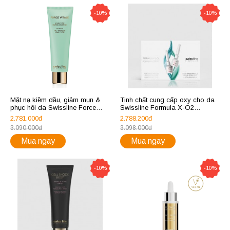
-10%
-10%
Mặt nạ kiềm dầu, giảm mụn &
Tinh chất cung cấp oxy cho da
phục hồi da Swissline Force
Swissline Formula X-O2
Vitale Aqua Pure Enzymatic
Oxygen-Shock Activator 3ml x
2.781.000đ
2.788.200đ
Mask
4ống
3.090.000đ
3.098.000đ
Mua ngay
Mua ngay
-10%
-10%