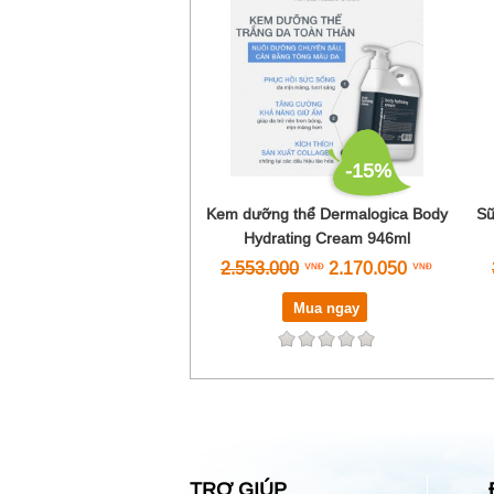
-15%
Kem dưỡng thể Dermalogica Body
Sữ
Hydrating Cream 946ml
2.553.000
2.170.050
Mua ngay
TRỢ GIÚP