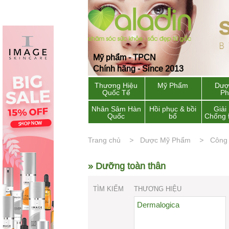
Mỹ phẩm - TPCN
Chính hãng - Since 2013
Thương Hiệu
Mỹ Phẩm
Dượ
Quốc Tế
P
Nhân Sâm Hàn
Hồi phục & bồi
Giải
Quốc
bổ
Chống 
Trang chủ
Dược Mỹ Phẩm
Công
» Dưỡng toàn thân
TÌM KIẾM
THƯƠNG HIỆU
Dermalogica