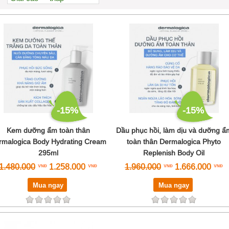
Xem nhiều nhất
Nhiều nhận xét
Đánh giá cao nhất
Tên A->Z
-15%
-15%
Kem dưỡng ẩm toàn thân
Dầu phục hồi, làm dịu và dưỡng ẩ
rmalogica Body Hydrating Cream
toàn thân Dermalogica Phyto
295ml
Replenish Body Oil
1.480.000
1.258.000
1.960.000
1.666.000
Mua ngay
Mua ngay