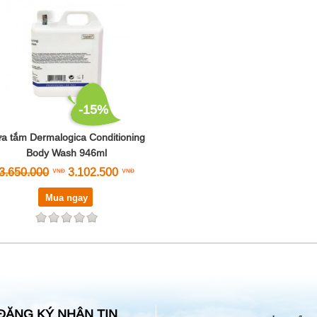
-15%
a tắm Dermalogica Conditioning
Body Wash 946ml
3.650.000
3.102.500
Mua ngay
ĐĂNG KÝ NHẬN TIN