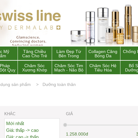
c Mỹ
Tăng Chiều
Làm Đẹp Từ
Collagen Căng
Chống 
hẩm
Cao Cho Trẻ
Bên Trong
Bóng Da
 Pháp
Chăm Sóc
Chăm Sóc Tim
Chăm Sóc Hệ
Bổ 
Đột Quỵ
Xương Khớp
Mạch - Não Bộ
Tiêu Hóa
Dưỡng
 dụng sản phẩm
Dưỡng toàn thân
KHÁC
GIÁ
Mới nhất
Giá: thấp -> cao
1.258.000đ
Giá: cao -> thấp