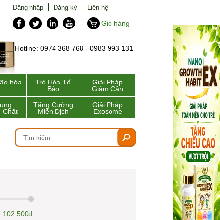
Đăng nhập
Đăng ký
Liên hệ
Giỏ hàng
Hotline: 0974 368 768 - 0983 993 131
lão hóa
Trẻ Hóa Tế
Giải Pháp
Bào
Giảm Cân
Sung
Tăng Cường
Giải Pháp
 Chất
Miễn Dịch
Exosome
3.102.500đ