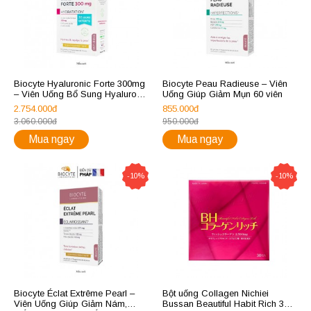
Biocyte Hyaluronic Forte 300mg
Biocyte Peau Radieuse – Viên
– Viên Uống Bổ Sung Hyaluronic
Uống Giúp Giảm Mụn 60 viên
Acid 90 viên
2.754.000đ
855.000đ
3.060.000đ
950.000đ
Mua ngay
Mua ngay
-10%
-10%
Biocyte Éclat Extrême Pearl –
Bột uống Collagen Nichiei
Viên Uống Giúp Giảm Nám,
Bussan Beautiful Habit Rich 30