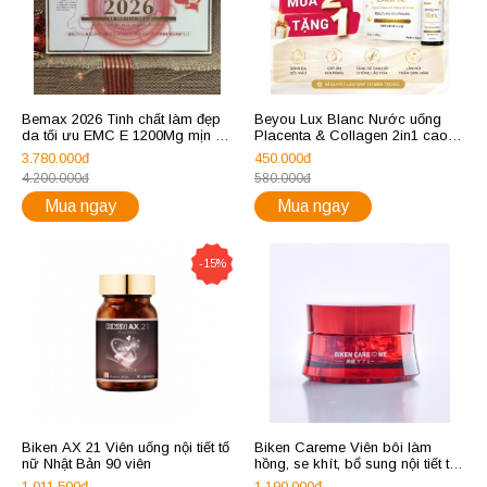
Bemax 2026 Tinh chất làm đẹp
Beyou Lux Blanc Nước uống
da tối ưu EMC E 1200Mg mịn da
Placenta & Collagen 2in1 cao
mượt tóc
cấp từ Nhật Bản
3.780.000đ
450.000đ
4.200.000đ
580.000đ
Mua ngay
Mua ngay
-15%
Biken AX 21 Viên uống nội tiết tố
Biken Careme Viên bôi làm
nữ Nhật Bản 90 viên
hồng, se khít, bổ sung nội tiết tố
của Nhật Bản
1.011.500đ
1.190.000đ