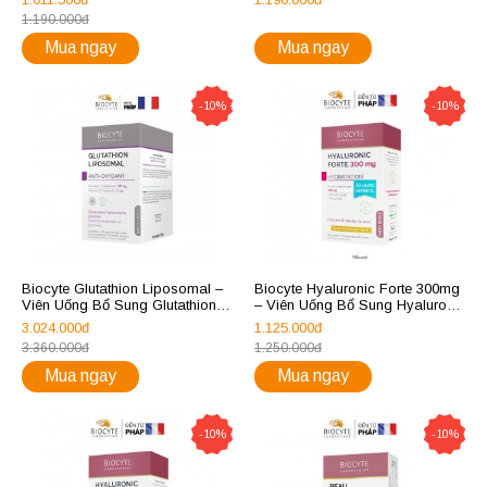
1.190.000đ
Mua ngay
Mua ngay
-10%
-10%
Biocyte Glutathion Liposomal –
Biocyte Hyaluronic Forte 300mg
Viên Uống Bổ Sung Glutathione
– Viên Uống Bổ Sung Hyaluronic
90 viên
Acid 30 viên
3.024.000đ
1.125.000đ
3.360.000đ
1.250.000đ
Mua ngay
Mua ngay
-10%
-10%