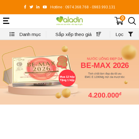
Hotline :
0974.368.768
-
0983.993.131
0
Danh mục
Sắp xếp theo giá
Lọc