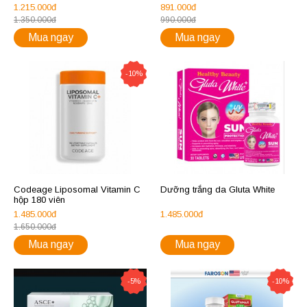
Trắng Da, Chống Nắng 40 viên
gói
1.215.000đ
891.000đ
1.350.000đ
990.000đ
Mua ngay
Mua ngay
-10%
Codeage Liposomal Vitamin C
Dưỡng trắng da Gluta White
hộp 180 viên
1.485.000đ
1.485.000đ
1.650.000đ
Mua ngay
Mua ngay
-5%
-10%