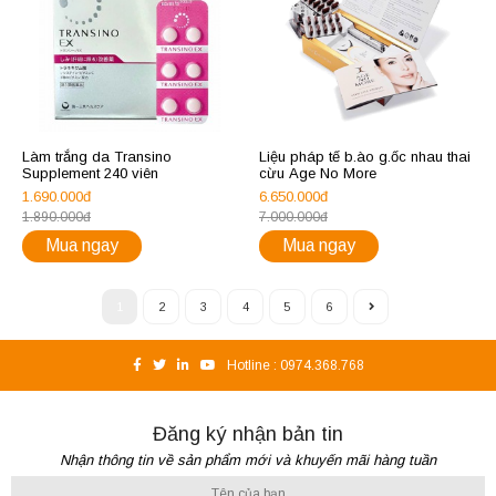
Làm trắng da Transino
Liệu pháp tế b.ào g.ốc nhau thai
Supplement 240 viên
cừu Age No More
1.690.000đ
6.650.000đ
1.890.000đ
7.000.000đ
Mua ngay
Mua ngay
1
2
3
4
5
6
Hotline :
0974.368.768
Đăng ký nhận bản tin
Nhận thông tin về sản phẩm mới và khuyến mãi hàng tuần