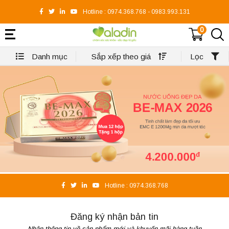
Hotline :
0974.368.768
-
0983.993.131
0
Danh mục
Sắp xếp theo giá
Lọc
Hotline :
0974.368.768
Đăng ký nhận bản tin
Nhận thông tin về sản phẩm mới và khuyến mãi hàng tuần