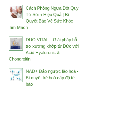
Holistic Way
Cách Phòng Ngừa Đột Quỵ
Từ Sớm Hiệu Quả | Bí
HSIN HAI
Quyết Bảo Vệ Sức Khỏe
Hush & Hush
Tim Mạch
Image Skincare
DUO VITAL – Giải pháp hỗ
iS Clinical
trợ xương khớp từ Đức với
Janssen
Acid Hyaluronic &
Chondroitin
Jean D’Arcel
Jkendai Japan
NAD+ Đảo ngược lão hoá -
JpanWell
Bí quyết trẻ hoá cấp độ tế-
bào
Kanehide Bio
Kim's Red Ginseng
Kosé
L'Occitane
La Mer
La Prairie