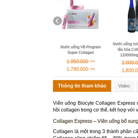
Nước uống collagen chống
TPBVSK HB Co
Nước uống VB Program
lão hóa Collagen 82x
1, 2 
Super Collagen
120000mg Classic
909.0
1.950.000
2.000.000
1.790.000
1.800.000
Thông tin tham khảo
Video
Viên uống Biocyte Collagen Express 
hồi collagen trong cơ thể, kết hợp với 
Collagen Express – Viên uống bổ sun
Collagen là một trong 3 thành phần cấ