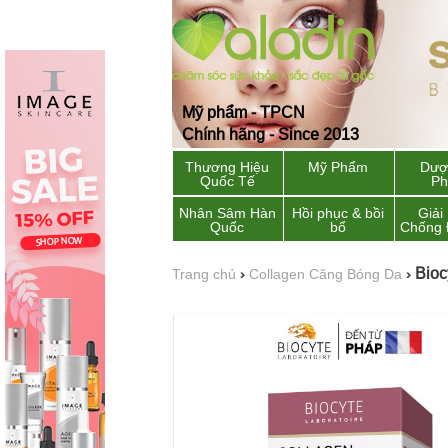
Mỹ phẩm - TPCN
Chính hãng - Since 2013
Thương Hiệu
Mỹ Phẩm
Dượ
Quốc Tế
P
Nhân Sâm Hàn
Hồi phục & bồi
Giải
Quốc
bổ
Chống 
Bioc
Trang chủ
›
Collagen Căng Bóng Da
›