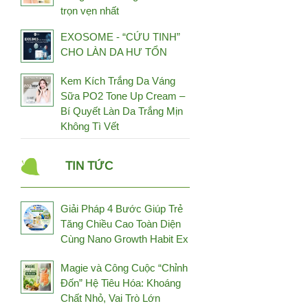
trọn vẹn nhất
Fuji Health
Fujina
EXOSOME - “CỨU TINH”
CHO LÀN DA HƯ TỔN
GCell
Genki Fami
Kem Kích Trắng Da Váng
Sữa PO2 Tone Up Cream –
Genosys
Bí Quyết Làn Da Trắng Mịn
Germaine De Capuccini
Không Tì Vết
Gold Elements
Grammer-Revit
TIN TỨC
Hayari Japan
Healthy Beauty
Giải Pháp 4 Bước Giúp Trẻ
Heliocare
Tăng Chiều Cao Toàn Diện
Cùng Nano Growth Habit Ex
Higo Global
Hineko
Magie và Công Cuộc “Chỉnh
Đốn” Hệ Tiêu Hóa: Khoáng
HL Always Active
Chất Nhỏ, Vai Trò Lớn
Hokoen