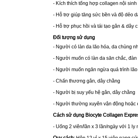
- Kích thích tổng hợp collagen nội sin
- Hỗ trợ giúp tăng sức bền và độ dẻo 
- Hỗ trợ phục hồi và tái tạo gân & dâ
Đối tượng sử dụng
- Người có làn da lão hóa, da chùng n
- Người muốn có làn da săn chắc, đàn 
- Người muốn ngăn ngừa quá trình lã
- Chấn thương gân, dây chằng
- Người bị suy yếu hệ gân, dây chằng
- Người thường xuyên vận động hoặc 
Cách sử dụng Biocyte Collagen Expre
- Uống 2 viên/lần x 3 lần/ngày với 1 l
Quy cách
: Hộp 12 vỉ x 15 viên nang c