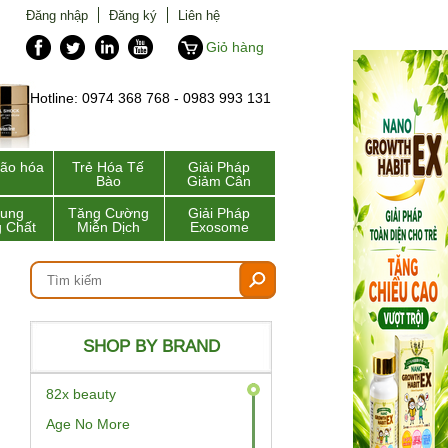
Đăng nhập
Đăng ký
Liên hệ
Giỏ hàng
Hotline: 0974 368 768 - 0983 993 131
lão hóa
Trẻ Hóa Tế
Giải Pháp
Bào
Giảm Cân
Sung
Tăng Cường
Giải Pháp
 Chất
Miễn Dịch
Exosome
SHOP BY BRAND
82x beauty
Age No More