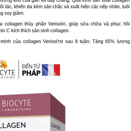
ượng khô của gân và dây chằng. Quá trình sản xuất collagen
uổi tác, khiến da kém săn chắc và xuất hiện các nếp nhăn, tuổi
ng suy giảm.
 collagen thủy phân Verisol
, giúp sửa chữa và phục hồi
®
min C kích thích sản sinh collagen.
inh của collagen Verisol
sau 8 tuần: Tăng 65% lượng
TM