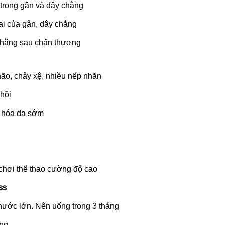
h trong gân và dây chằng
dai của gân, dây chằng
y chằng sau chấn thương
hão, chảy xệ, nhiều nếp nhăn
hồi
o hóa da sớm
chơi thể thao cường độ cao
ss
y nước lớn. Nên uống trong 3 tháng
ứng