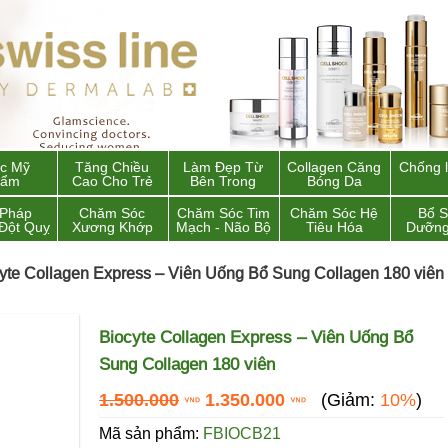
c Mỹ
Tăng Chiều
Làm Đẹp Từ
Collagen Căng
Chống 
hẩm
Cao Cho Trẻ
Bên Trong
Bóng Da
 Pháp
Chăm Sóc
Chăm Sóc Tim
Chăm Sóc Hệ
Bổ 
Đột Quỵ
Xương Khớp
Mạch - Não Bộ
Tiêu Hóa
Dưỡng
yte Collagen Express – Viên Uống Bổ Sung Collagen 180 viên
Biocyte Collagen Express – Viên Uống Bổ
Sung Collagen 180 viên
1.500.000
1.350.000
(Giảm:
10%
)
Mã sản phẩm:
FBIOCB21