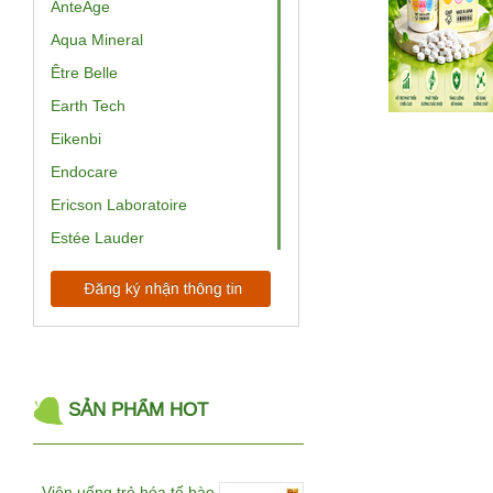
AnteAge
Aqua Mineral
Être Belle
Earth Tech
Eikenbi
Endocare
Ericson Laboratoire
Estée Lauder
EV Princess
ExoCoBio
Babor
BelleWave
Bemax
SẢN PHẨM HOT
BeRM
Beurer
Viên uống trẻ hóa tế bào