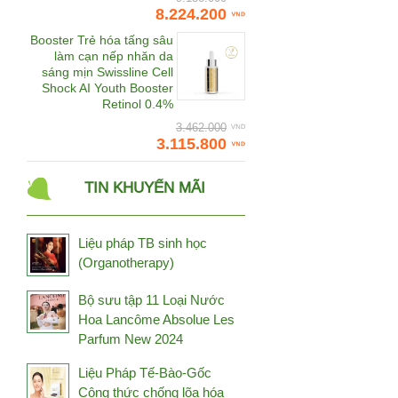
Daedong Korea Ginseng
8.224.200
Dalton
Booster Trẻ hóa tấng sâu
làm cạn nếp nhăn da
Damode
sáng mịn Swissline Cell
Shock AI Youth Booster
Deep Blue Health
Retinol 0.4%
Dermaceutic
3.462.000
3.115.800
Dermafirm
Dermalogica
TIN KHUYẾN MÃI
Dr.CPU
Dr.Spiller
Liệu pháp TB sinh học
Đông trùng hạ thảo
(Organotherapy)
Bhutan
Đông trùng hạ thảo Tây
Bộ sưu tập 11 Loại Nước
Tạng
Hoa Lancôme Absolue Les
Fine Japan
Parfum New 2024
Frezyderm
Liệu Pháp Tế-Bào-Gốc
Fucoidan Umi
Công thức chống lõa hóa