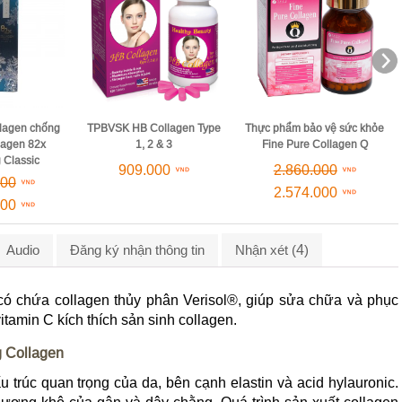
Thực phẩm bảo vệ sức khỏe
llagen Type
Thực phẩm bảo vệ sức khỏe
Unicity Oasis
& 3
Fine Pure Collagen Q
1.890.000
00
2.860.000
1.701.000
2.574.000
4
Audio
Đăng ký nhận thông tin
Nhận xét (
)
có chứa collagen thủy phân Verisol®, giúp sửa chữa và phục
vitamin C kích thích sản sinh collagen.
g Collagen
u trúc quan trọng của da, bên cạnh elastin và acid hylauronic.