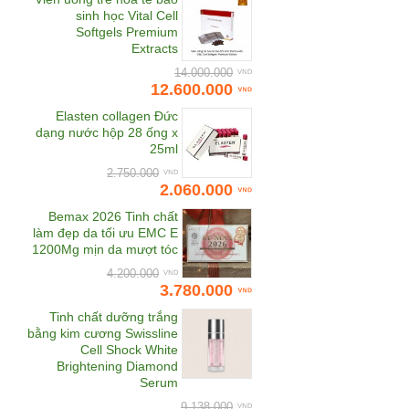
Bewel
sinh học Vital Cell
Softgels Premium
Bhmed
Extracts
Bifina
14.000.000
12.600.000
Biocyte
Elasten collagen Đức
Bioline Jato
Super Collagen Whitening
Nước uống placenta &
dạng nước hộp 28 ống x
BL Miracle
Nhật Bản
collagen 2in1 Beyou Lux
25ml
Blanc EX giúp sáng da, mờ
3.100.000
Botanifique
2.750.000
sạm nám và làm trắng da
2.200.000
2.060.000
2.790.000
(50ml x 10 chai)
Carita
1.680.000
Bemax 2026 Tinh chất
Cheong Kwan Jang
làm đẹp da tối ưu EMC E
1200Mg mịn da mượt tóc
Chunho Vina
4.200.000
Clarins
3.780.000
Cle de Peau Beaute
Tinh chất dưỡng trắng
bằng kim cương Swissline
CNI
Cell Shock White
COCOAGE Cosmetics
Brightening Diamond
Serum
CodeAge USA
9.138.000