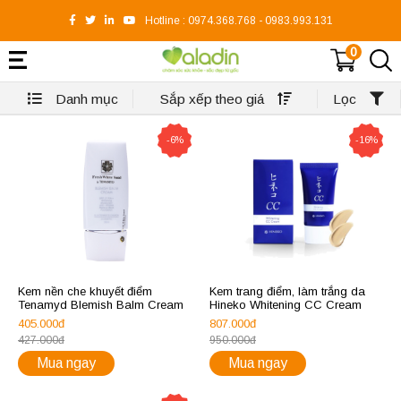
Hotline :
0974.368.768
-
0983.993.131
0
Danh mục
Sắp xếp theo giá
Lọc
-6%
-16%
Kem nền che khuyết điểm
Kem trang điểm, làm trắng da
Tenamyd Blemish Balm Cream
Hineko Whitening CC Cream
405.000đ
807.000đ
427.000đ
950.000đ
Mua ngay
Mua ngay