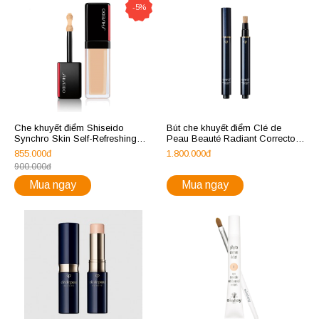
-5%
Che khuyết điểm Shiseido
Bút che khuyết điểm Clé de
Synchro Skin Self-Refreshing
Peau Beauté Radiant Corrector
Dual-Tip Concealer
For Eyes
855.000đ
1.800.000đ
900.000đ
Mua ngay
Mua ngay