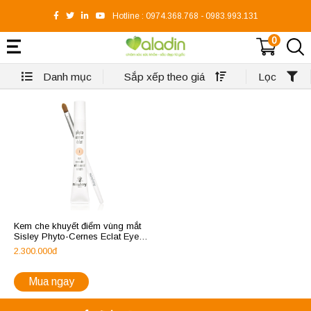
Hotline :
0974.368.768
-
0983.993.131
0
Danh mục
Sắp xếp theo giá
Lọc
Kem che khuyết điểm vùng mắt
Sisley Phyto-Cernes Eclat Eye
Concealer
2.300.000đ
Mua ngay