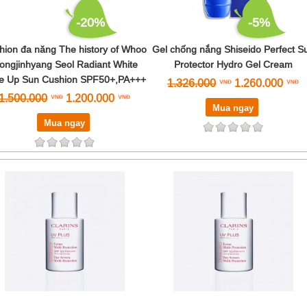
-20%
-5%
hion đa năng The history of Whoo
Gel chống nắng Shiseido Perfect S
ongjinhyang Seol Radiant White
Protector Hydro Gel Cream
e Up Sun Cushion SPF50+,PA+++
1.326.000
1.260.000
1.500.000
1.200.000
Mua ngay
Mua ngay