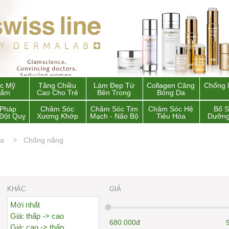
c Mỹ
Tăng Chiều
Làm Đẹp Từ
Collagen Căng
Chống 
hẩm
Cao Cho Trẻ
Bên Trong
Bóng Da
 Pháp
Chăm Sóc
Chăm Sóc Tim
Chăm Sóc Hệ
Bổ 
Đột Quỵ
Xương Khớp
Mạch - Não Bộ
Tiêu Hóa
Dưỡng
da
Chống nắng
KHÁC
GIÁ
Mới nhất
Giá: thấp -> cao
680.000đ
Giá: cao -> thấp