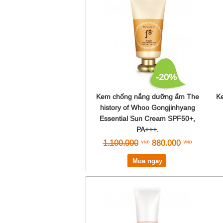
-20%
Kem chống nắng dưỡng ẩm The
Ke
history of Whoo Gongjinhyang
Essential Sun Cream SPF50+,
PA+++.
1.100.000
880.000
Mua ngay