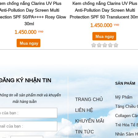
em chống nắng Clarins UV Plus
Kem chống nắng Clarins UV Plus
Anti-Pollution Day Screen Multi
Anti-Pollution Day Screen Multi
tection SPF 50/PA++++ Rosy Glow
Protection SPF 50 Translucent 30m
30ml
1.450.000
1.450.000
Mua ngay
Mua ngay
ĐĂNG KÝ NHẬN TIN
SẢN PHẨM
hông tin về sản phẩm mới và khuyến
Mỹ Phẩm
TRANG CHỦ
mãi hàng tuần
Tăng Chiều 
LIÊN HỆ
Collagen Că
KHUYẾN MÃI
Trẻ Hóa Tế 
TIN TỨC
Nhân Sâm H