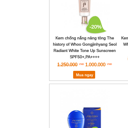
-20%
Kem chống nắng nâng tông The
Kem
history of Whoo Gongjinhyang Seol
Wh
Radiant White Tone Up Sunscreen
SPF50+,PA++++
1.250.000
1.000.000
Mua ngay