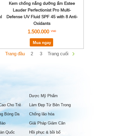
Kem chống nắng dưỡng ẩm Estee
Lauder Perfectionist Pro Multi-
l
Defense UV Fluid SPF 45 with 8 Anti-
Oxidants
1.500.000
Mua ngay
Trang đầu
2
3
Trang cuối
Dược Mỹ Phẩm
Cao Cho Trẻ
Làm Đẹp Từ Bên Trong
ng Bóng Da
Chống lão hóa
Bào
Giải Pháp Giảm Cân
àn Quốc
Hồi phục & bồi bổ