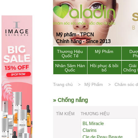
Mỹ phẩm - TPCN
Chính hãng - Since 2013
Thương Hiệu
Mỹ Phẩm
Dượ
Quốc Tế
P
Nhân Sâm Hàn
Hồi phục & bồi
Giải
Quốc
bổ
Chống 
Trang chủ
Mỹ Phẩm
Chăm sóc 
» Chống nắng
TÌM KIẾM
THƯƠNG HIỆU
BL Miracle
Clarins
Cle de Peau Beaute