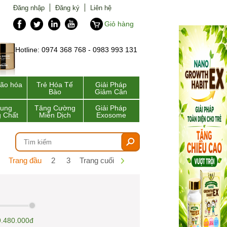
Đăng nhập
Đăng ký
Liên hệ
Giỏ hàng
Hotline: 0974 368 768 - 0983 993 131
lão hóa
Trẻ Hóa Tế
Giải Pháp
Bào
Giảm Cân
Sung
Tăng Cường
Giải Pháp
 Chất
Miễn Dịch
Exosome
Trang đầu
2
3
Trang cuối
9.480.000đ