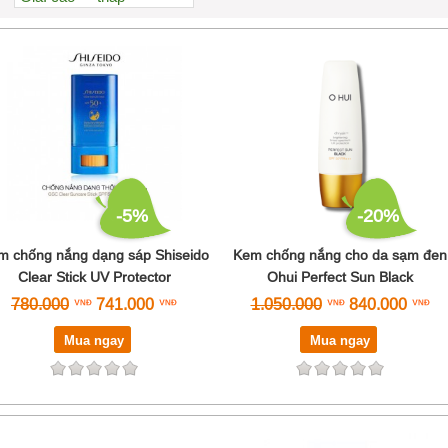
Xem nhiều nhất
Nhiều nhận xét
Đánh giá cao nhất
Tên A->Z
-5%
-20%
m chống nắng dạng sáp Shiseido
Kem chống nắng cho da sạm đen
Clear Stick UV Protector
Ohui Perfect Sun Black
780.000
741.000
1.050.000
840.000
Mua ngay
Mua ngay