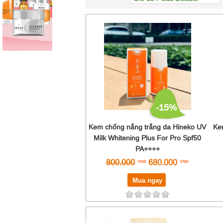
Estée Lauder
EV Princess
Hineko
Kosé
La Mer
La Prairie
Lancôme
Nichiei Asia
Ohui
-15%
Premier Dead Sea
Shiseido
Kem chống nắng trắng da Hineko UV
Ke
Sisley
Milk Whitening Plus For Pro Spf50
Sulwhasoo
PA++++
Valmont
800.000
680.000
The history of Whoo
Mua ngay