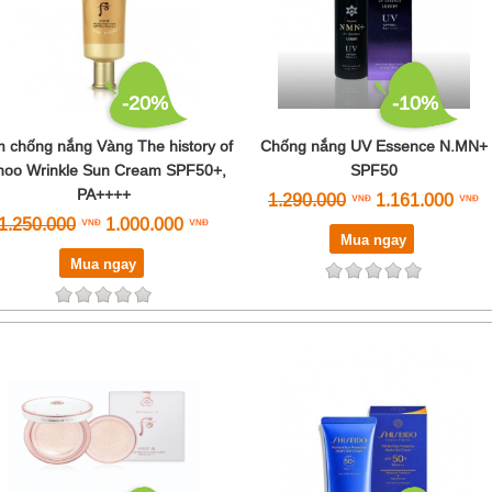
-20%
-10%
 chống nắng Vàng The history of
Chống nắng UV Essence N.MN+
oo Wrinkle Sun Cream SPF50+,
SPF50
PA++++
1.290.000
1.161.000
1.250.000
1.000.000
Mua ngay
Mua ngay