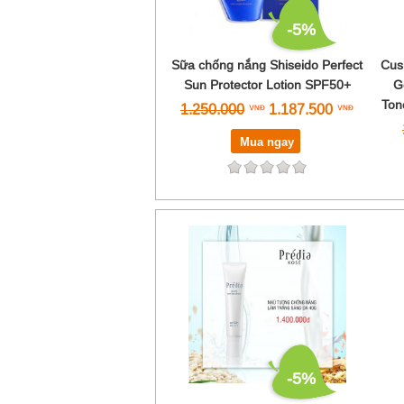
-5%
Sữa chống nắng Shiseido Perfect
Cus
Sun Protector Lotion SPF50+
G
Ton
1.250.000
1.187.500
Mua ngay
-5%