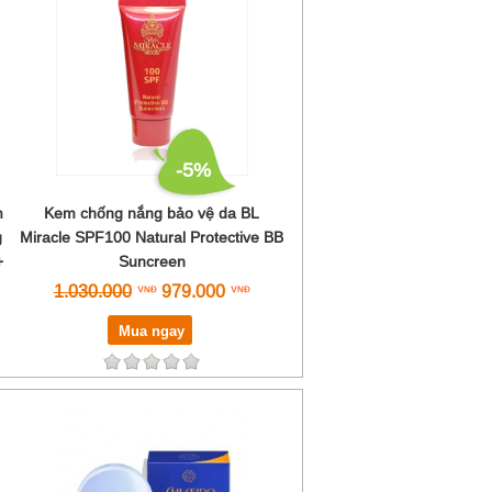
-5%
m
Kem chống nắng bảo vệ da BL
g
Miracle SPF100 Natural Protective BB
+
Suncreen
1.030.000
979.000
Mua ngay