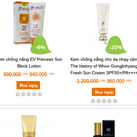
-6%
-20%
m chống nắng EV Princess Sun
Kem chống nắng cho da nhạy cả
Block Lotion
The history of Whoo Gongjinhyan
Fresh Sun Cream SPF50+/PA+++
990.000
940.000
1.200.000
960.000
Mua ngay
Mua ngay