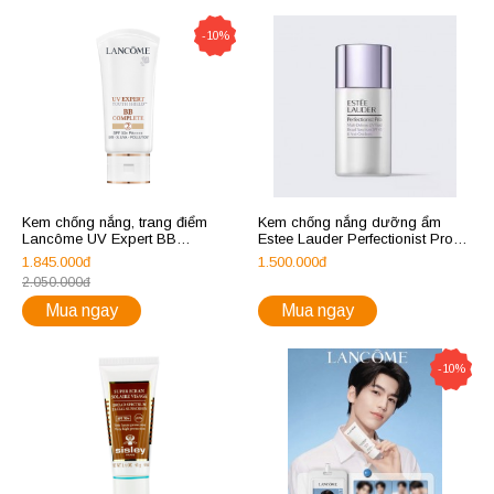
-10%
Kem chống nắng, trang điểm
Kem chống nắng dưỡng ẩm
Lancôme UV Expert BB
Estee Lauder Perfectionist Pro
Complete 2 SPF 50+ PA++++
Multi-Defense UV Fluid SPF 45
1.845.000đ
1.500.000đ
with 8 Anti-Oxidants
2.050.000đ
Mua ngay
Mua ngay
-10%