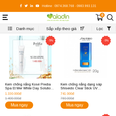
Hotline :
0974.368.768
-
0983.993.131
0
Danh mục
Sắp xếp theo giá
Lọc
-5%
-5%
Kem chống nắng Kosé Predia
Kem chống nắng dạng sáp
Spa Et Mer White Day Solution
Shiseido Clear Stick UV
SPF 50+/PA+++
Protector
1.330.000đ
741.000đ
1.400.000đ
780.000đ
Mua ngay
Mua ngay