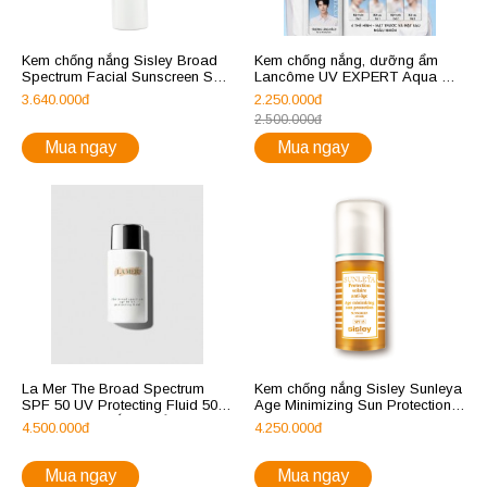
Kem chống nắng Sisley Broad
Kem chống nắng, dưỡng ẩm
Spectrum Facial Sunscreen SPF
Lancôme UV EXPERT Aqua Gel
50+
SPF 50 PA++++
3.640.000đ
2.250.000đ
2.500.000đ
Mua ngay
Mua ngay
La Mer The Broad Spectrum
Kem chống nắng Sisley Sunleya
SPF 50 UV Protecting Fluid 50ml
Age Minimizing Sun Protection
- Kem chống nắng phổ rộng
SPF 15
4.500.000đ
4.250.000đ
Mua ngay
Mua ngay