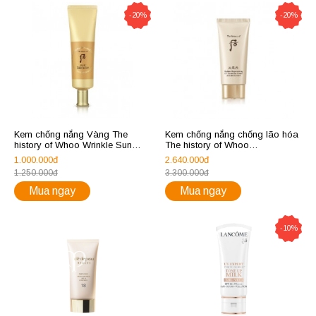
-20%
-20%
Kem chống nắng Vàng The
Kem chống nắng chống lão hóa
history of Whoo Wrinkle Sun
The history of Whoo
Cream SPF50+, PA++++
Cheongidan Radiant
1.000.000đ
2.640.000đ
Regenerating UV Protection Sun
1.250.000đ
3.300.000đ
Cream SPF50+/PA++++
Mua ngay
Mua ngay
-10%