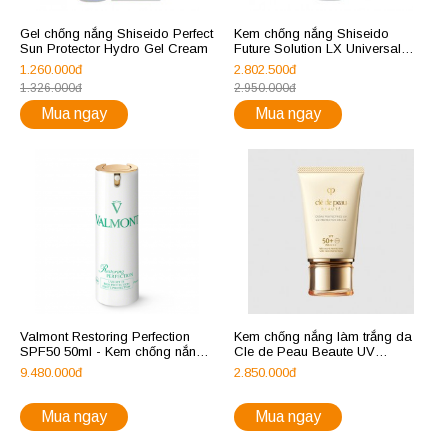
Gel chống nắng Shiseido Perfect
Kem chống nắng Shiseido
Sun Protector Hydro Gel Cream
Future Solution LX Universal
Defense SPF 50+, PA++++
1.260.000đ
2.802.500đ
1.326.000đ
2.950.000đ
Mua ngay
Mua ngay
Valmont Restoring Perfection
Kem chống nắng làm trắng da
SPF50 50ml - Kem chống nắng
Cle de Peau Beaute UV
chống lão hóa
Protection Cream SPF 50+
9.480.000đ
2.850.000đ
Mua ngay
Mua ngay