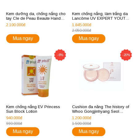
Kem dưỡng da, chống nắng cho
Kem chống nắng, làm trắng da
tay Cle de Peau Beaute Hand
Lancôme UV EXPERT YOUTH
Cream SPF 18
SHIELD TONE UP MILK spf 50+
2.100.000đ
1.845.000đ
pa++++
2.050.000đ
Mua ngay
Mua ngay
-6%
-20%
Kem chống nắng EV Princess
Cushion đa năng The history of
Sun Block Lotion
Whoo Gongjinhyang Seol
Radiant White Tone Up Sun
940.000đ
1.200.000đ
Cushion SPF50+,PA+++
990.000đ
1.500.000đ
Mua ngay
Mua ngay