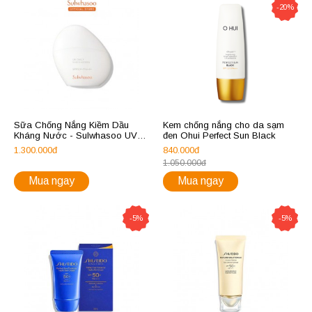
-20%
Sữa Chống Nắng Kiềm Dầu
Kem chống nắng cho da sạm
Kháng Nước - Sulwhasoo UV
đen Ohui Perfect Sun Black
Daily Fluid Sunscreen 50ml
1.300.000đ
840.000đ
1.050.000đ
Mua ngay
Mua ngay
-5%
-5%