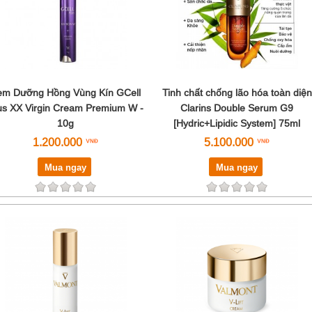
em Dưỡng Hồng Vùng Kín GCell
Tinh chất chống lão hóa toàn diện
us XX Virgin Cream Premium W -
Clarins Double Serum G9
10g
[Hydric+Lipidic System] 75ml
1.200.000
5.100.000
Mua ngay
Mua ngay