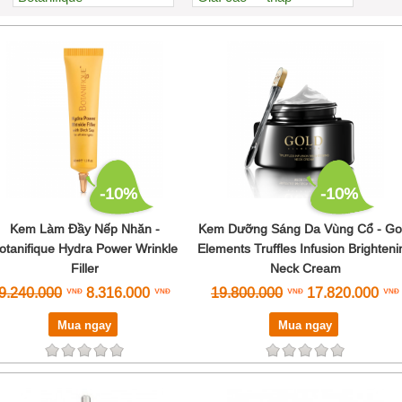
Clarins
Xem nhiều nhất
Cle de Peau Beaute
Nhiều nhận xét
COCOAGE Cosmetics
Đánh giá cao nhất
Estée Lauder
Tên A->Z
EV Princess
GCell
Gold Elements
Hineko
Kosé
-10%
-10%
La Mer
La Prairie
Kem Làm Đầy Nếp Nhăn -
Kem Dưỡng Sáng Da Vùng Cổ - Go
Lancôme
otanifique Hydra Power Wrinkle
Elements Truffles Infusion Brighteni
L'Occitane
Filler
Neck Cream
Menard
9.240.000
8.316.000
19.800.000
17.820.000
Nichiei Asia
Ohui
Mua ngay
Mua ngay
Premier Dead Sea
Shiseido
Sisley
SK-II