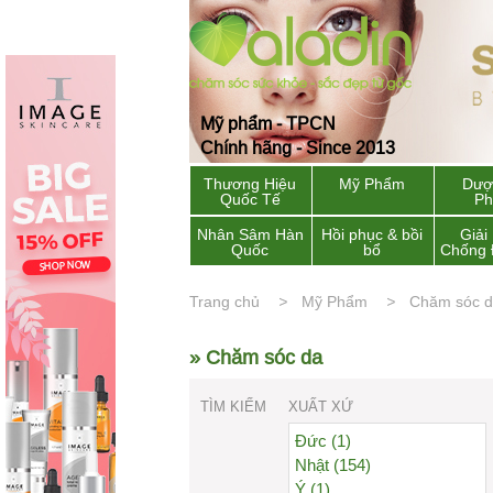
Mỹ phẩm - TPCN
Chính hãng - Since 2013
Thương Hiệu
Mỹ Phẩm
Dượ
Quốc Tế
P
Nhân Sâm Hàn
Hồi phục & bồi
Giải
Quốc
bổ
Chống 
Trang chủ
Mỹ Phẩm
Chăm sóc 
» Chăm sóc da
TÌM KIẾM
XUẤT XỨ
Đức (1)
Nhật (154)
Ý (1)