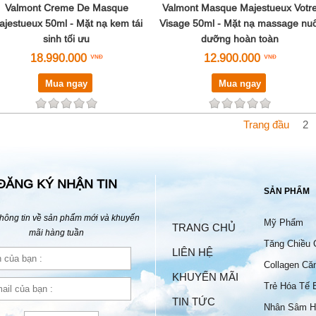
Valmont Creme De Masque
Valmont Masque Majestueux Votr
jestueux 50ml - Mặt nạ kem tái
Visage 50ml - Mặt nạ massage nuô
sinh tối ưu
dưỡng hoàn toàn
18.990.000
12.900.000
Mua ngay
Mua ngay
Trang đầu
2
ĐĂNG KÝ NHẬN TIN
SẢN PHẨM
hông tin về sản phẩm mới và khuyến
Mỹ Phẩm
TRANG CHỦ
mãi hàng tuần
Tăng Chiều 
LIÊN HỆ
Collagen Că
KHUYẾN MÃI
Trẻ Hóa Tế 
TIN TỨC
Nhân Sâm H