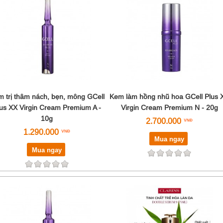
Sulwhasoo
Su:m37
Tenamyd
Valmont
Vento Vivere
The history of Whoo
 trị thâm nách, bẹn, mông GCell
Kem làm hồng nhũ hoa GCell Plus 
us XX Virgin Cream Premium A -
Virgin Cream Premium N - 20g
10g
2.700.000
1.290.000
Mua ngay
Mua ngay