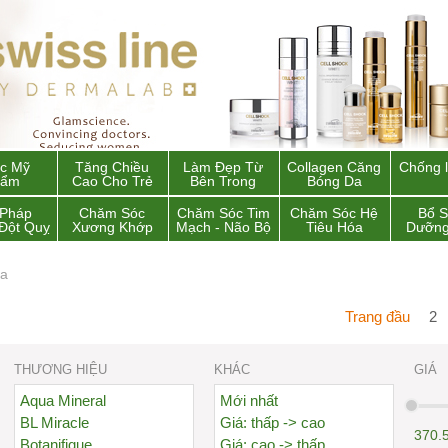
c Mỹ
Tăng Chiều
Làm Đẹp Từ
Collagen Căng
Chống 
hẩm
Cao Cho Trẻ
Bên Trong
Bóng Da
 Pháp
Chăm Sóc
Chăm Sóc Tim
Chăm Sóc Hệ
Bổ 
Đột Quỵ
Xương Khớp
Mạch - Não Bộ
Tiêu Hóa
Dưỡng
da
Trang đầu
2
THƯƠNG HIỆU
KHÁC
GIÁ
Aqua Mineral
Mới nhất
BL Miracle
Giá: thấp -> cao
370.
Botanifique
Giá: cao -> thấp