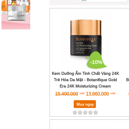
Thụy Sĩ (44)
Tây Ban Nha (1)
Hàn Quốc (93)
Anh (1)
Việt Nam (9)
Israel (37)
Pháp (198)
New Zealand (1)
Mỹ (18)
-10%
Kem Dưỡng Ẩm Tinh Chất Vàng 24K
Trẻ Hóa Da Mặt - Botanifique Gold
B
Era 24K Moisturizing Cream
15.400.000
13.860.000
Mua ngay