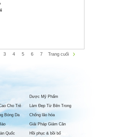
e
i
3
4
5
6
7
Trang cuối
Dược Mỹ Phẩm
Cao Cho Trẻ
Làm Đẹp Từ Bên Trong
ng Bóng Da
Chống lão hóa
Bào
Giải Pháp Giảm Cân
àn Quốc
Hồi phục & bồi bổ