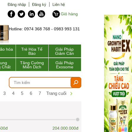
Đăng nhập
Đăng ký
Liên hệ
Giỏ hàng
Hotline: 0974 368 768 - 0983 993 131
lão hóa
Trẻ Hóa Tế
Giải Pháp
Bào
Giảm Cân
Sung
Tăng Cường
Giải Pháp
 Chất
Miễn Dịch
Exosome
3
4
5
6
7
Trang cuối
500đ
204.000.000đ