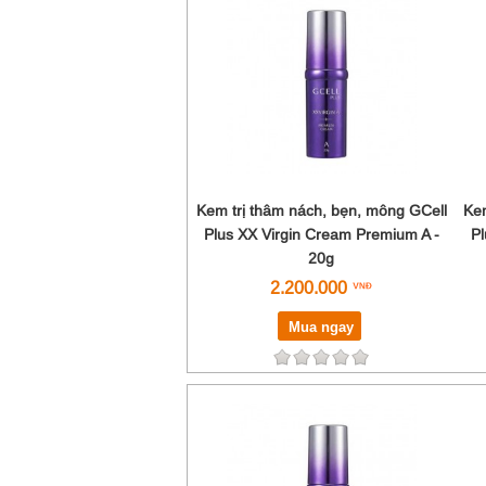
Kem trị thâm nách, bẹn, mông GCell
Kem
Plus XX Virgin Cream Premium A -
Pl
20g
2.200.000
Mua ngay