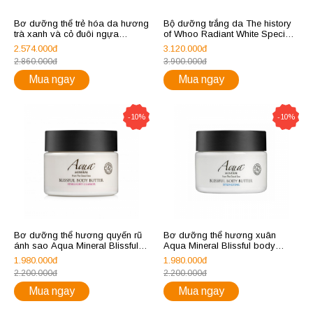
Bơ dưỡng thể trẻ hóa da hương
Bộ dưỡng trắng da The history
trà xanh và cỏ đuôi ngựa
of Whoo Radiant White Special
Botanifique Hydrafine Body
Set
2.574.000đ
3.120.000đ
Butter Green Tea & Verbena
2.860.000đ
3.900.000đ
Mua ngay
Mua ngay
-10%
-10%
Bơ dưỡng thể hương quyến rũ
Bơ dưỡng thể hương xuân
ánh sao Aqua Mineral Blissful
Aqua Mineral Blissful body
body butter starlight glamour
butter Springtime
1.980.000đ
1.980.000đ
2.200.000đ
2.200.000đ
Mua ngay
Mua ngay