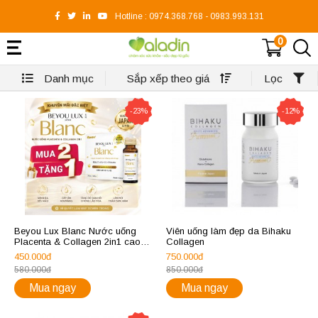
Hotline :
0974.368.768
-
0983.993.131
0
Danh mục
Sắp xếp theo giá
Lọc
-23%
-12%
Beyou Lux Blanc Nước uống
Viên uống làm đẹp da Bihaku
Placenta & Collagen 2in1 cao
Collagen
cấp từ Nhật Bản
450.000đ
750.000đ
580.000đ
850.000đ
Mua ngay
Mua ngay