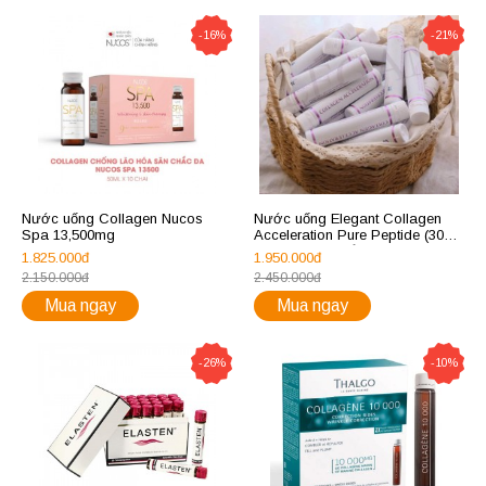
-16%
-21%
Nước uống Collagen Nucos
Nước uống Elegant Collagen
Spa 13,500mg
Acceleration Pure Peptide (30
ống) – Thụy Điển
1.825.000đ
1.950.000đ
2.150.000đ
2.450.000đ
Mua ngay
Mua ngay
-26%
-10%