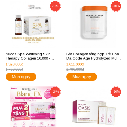
-16%
-10%
Nucos Spa Whitening Skin
Bột Collagen tổng hợp Trẻ Hóa
Therapy Collagen 10.000 -
Da Code Age Hydrolyzed Multi
Nước uống bổ sung collagen
Collagen Peptides Powder
1.520.000đ
1.611.000đ
trắng da chống lão hóa
1.790.000đ
1.790.000đ
Mua ngay
Mua ngay
-24%
-10%