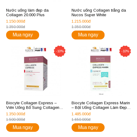
Nước uống làm đẹp da
Nước uống Collagen trắng da
Collagen 20.000 Plus
Nucos Super White
1.150.000đ
1.215.000đ
1.350.000đ
1.350.000đ
Mua ngay
Mua ngay
-10%
-10%
Biocyte Collagen Express –
Biocyte Collagen Express Marin
Viên Uống Bổ Sung Collagen
– Bột Uống Collagen Làm Đẹp
180 viên
Da 30 gói x 6g
1.350.000đ
1.485.000đ
1.500.000đ
1.650.000đ
Mua ngay
Mua ngay