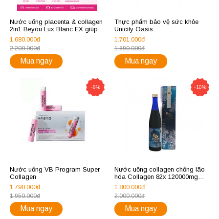
Nước uống placenta & collagen
Thực phẩm bảo vệ sức khỏe
2in1 Beyou Lux Blanc EX giúp
Unicity Oasis
sáng da, mờ sạm nám và làm
1.680.000đ
1.701.000đ
trắng da (50ml x 10 chai)
2.200.000đ
1.890.000đ
Mua ngay
Mua ngay
-9%
-10%
Nước uống VB Program Super
Nước uống collagen chống lão
Collagen
hóa Collagen 82x 120000mg
Classic
1.790.000đ
1.800.000đ
1.950.000đ
2.000.000đ
Mua ngay
Mua ngay