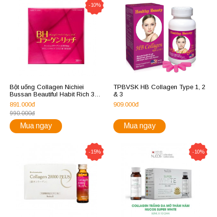
-10%
Bột uống Collagen Nichiei
TPBVSK HB Collagen Type 1, 2
Bussan Beautiful Habit Rich 30
& 3
gói
891.000đ
909.000đ
990.000đ
Mua ngay
Mua ngay
-15%
-10%