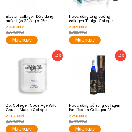
Elasten collagen Đức dạng
Nước uống tăng cường
nước hộp 28 ống x 25ml
collagen Thalgo Collagen
10000mg
2.060.000đ
2.089.800đ
2.750.000đ
2.322.000đ
Mua ngay
Mua ngay
-10%
-10%
Bột Collagen Code Age Wild
Nước uống bổ sung collagen
Caught Marine Collagen
làm đẹp da Collagen 82x
Peptides Powder
Sakura Premium 500g
2.115.000đ
2.250.000đ
2.350.000đ
2.500.000đ
Mua ngay
Mua ngay