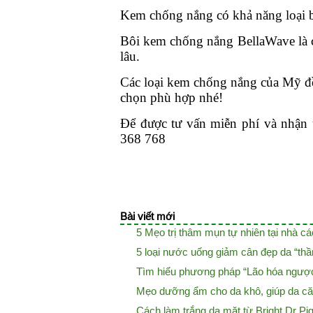
Kem chống nắng có khả năng loại bỏ
Bôi kem chống nắng BellaWave là cá
lâu.
Các loại kem chống nắng của Mỹ đều
chọn phù hợp nhé!
Để được tư vấn miễn phí và nhận 
368 768
Bài viết mới
5 Mẹo trị thâm mụn tự nhiên tại nhà c
5 loại nước uống giảm cân đẹp da “th
Tìm hiểu phương pháp “Lão hóa ngược
Mẹo dưỡng ẩm cho da khô, giúp da căn
Cách làm trắng da mặt từ Bright Dr Pi