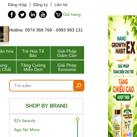
Đăng nhập
Đăng ký
Liên hệ
Giỏ hàng
Hotline: 0974 368 768 - 0983 993 131
lão hóa
Trẻ Hóa Tế
Giải Pháp
Bào
Giảm Cân
Sung
Tăng Cường
Giải Pháp
 Chất
Miễn Dịch
Exosome
SHOP BY BRAND
82x beauty
Age No More