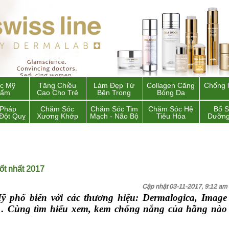
c Mỹ
Tăng Chiều
Làm Đẹp Từ
Collagen Căng
Chống 
hẩm
Cao Cho Trẻ
Bên Trong
Bóng Da
 Pháp
Chăm Sóc
Chăm Sóc Tim
Chăm Sóc Hệ
Bổ 
Đột Quỵ
Xương Khớp
Mạch - Não Bộ
Tiêu Hóa
Dưỡng
ốt nhất 2017
Cập nhật 03-11-2017, 9:12 am
 phổ biến với các thương hiệu: Dermalogica, Image
…
Cùng tìm hiểu xem,
kem chống nắng của hãng nào