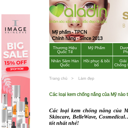
Mỹ phẩm - TPCN
Chính hãng - Since 2013
Thương Hiệu
Mỹ Phẩm
Dượ
Quốc Tế
P
Nhân Sâm Hàn
Hồi phục & bồi
Giải
Quốc
bổ
Chống 
Trang chủ
Làm đẹp
Các loại kem chống nắng của Mỹ nào t
Các loại kem chống nắng của Mỹ
Skincare, BelleWave, Cosmedical
tốt nhất nhé!