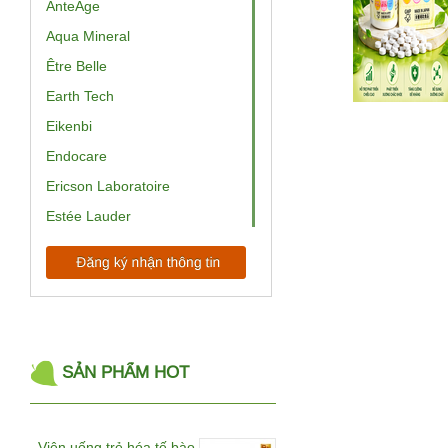
AnteAge
Aqua Mineral
Être Belle
Earth Tech
Eikenbi
Endocare
Ericson Laboratoire
Estée Lauder
EV Princess
ExoCoBio
Babor
BelleWave
Bemax
SẢN PHẨM HOT
BeRM
Beurer
Viên uống trẻ hóa tế bào