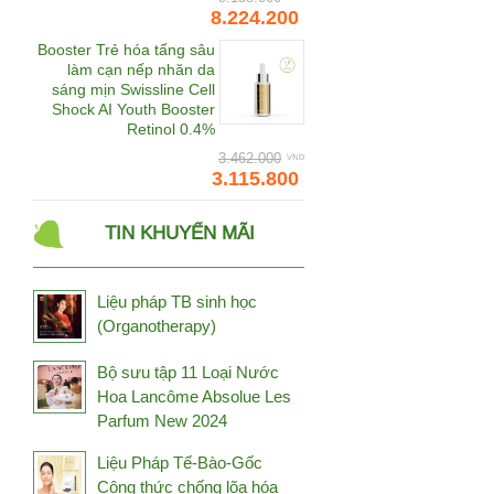
Daedong Korea Ginseng
8.224.200
Dalton
Booster Trẻ hóa tấng sâu
làm cạn nếp nhăn da
Damode
sáng mịn Swissline Cell
Shock AI Youth Booster
Deep Blue Health
Retinol 0.4%
Dermaceutic
3.462.000
3.115.800
Dermafirm
Dermalogica
TIN KHUYẾN MÃI
Dr.CPU
Dr.Spiller
Liệu pháp TB sinh học
Đông trùng hạ thảo
(Organotherapy)
Bhutan
Đông trùng hạ thảo Tây
Bộ sưu tập 11 Loại Nước
Tạng
Hoa Lancôme Absolue Les
Fine Japan
Parfum New 2024
Frezyderm
Liệu Pháp Tế-Bào-Gốc
Fucoidan Umi
Công thức chống lõa hóa