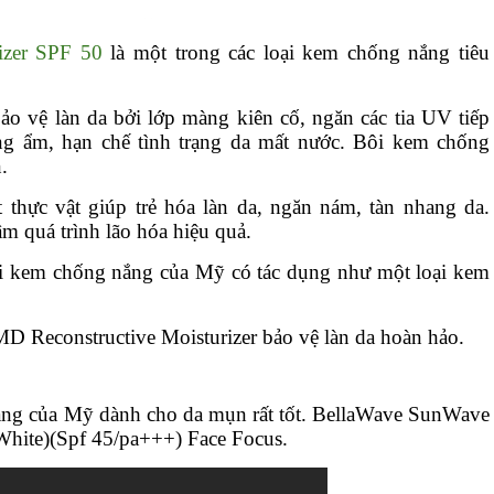
izer SPF 50
là một trong các loại kem chống nắng tiêu
o vệ làn da bởi lớp màng kiên cố, ngăn các tia UV tiếp
g ẩm, hạn chế tình trạng da mất nước. Bôi kem chống
.
t thực vật giúp trẻ hóa làn da, ngăn nám, tàn nhang da.
ậm quá trình lão hóa hiệu quả.
oại kem chống nắng của Mỹ có tác dụng như một loại kem
D Reconstructive Moisturizer bảo vệ làn da hoàn hảo.
nắng của Mỹ dành cho da mụn rất tốt. BellaWave SunWave
hite)(Spf 45/pa+++) Face Focus.