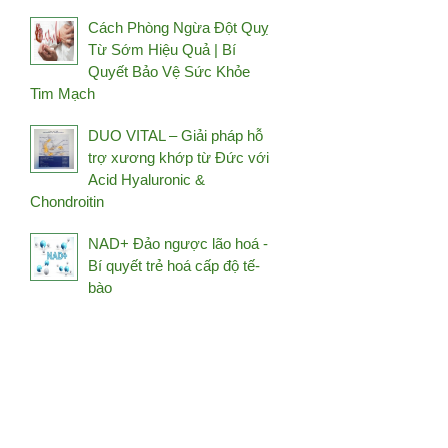
Holistic Way
Cách Phòng Ngừa Đột Quỵ
Từ Sớm Hiệu Quả | Bí
HSIN HAI
Quyết Bảo Vệ Sức Khỏe
Hush & Hush
Tim Mạch
Image Skincare
DUO VITAL – Giải pháp hỗ
iS Clinical
trợ xương khớp từ Đức với
Janssen
Acid Hyaluronic &
Chondroitin
Jean D’Arcel
Jkendai Japan
NAD+ Đảo ngược lão hoá -
JpanWell
Bí quyết trẻ hoá cấp độ tế-
bào
Kanehide Bio
Kim's Red Ginseng
Kosé
L'Occitane
La Mer
La Prairie