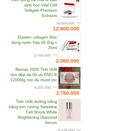
Bewel
sinh học Vital Cell
Softgels Premium
Bhmed
Extracts
Bifina
14.000.000
12.600.000
Biocyte
Elasten collagen Đức
Bioline Jato
dạng nước hộp 28 ống x
BL Miracle
25ml
Botanifique
2.750.000
2.060.000
Carita
Bemax 2026 Tinh chất
Cheong Kwan Jang
làm đẹp da tối ưu EMC E
1200Mg mịn da mượt tóc
Chunho Vina
4.200.000
Clarins
3.780.000
Cle de Peau Beaute
Tinh chất dưỡng trắng
bằng kim cương Swissline
CNI
Cell Shock White
COCOAGE Cosmetics
Brightening Diamond
Serum
CodeAge USA
9.138.000