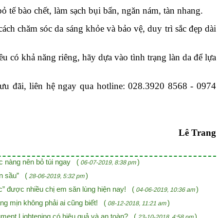
 tế bào chết, làm sạch bụi bẩn, ngăn nám, tàn nhang.
ch chăm sóc da sáng khỏe và bảo vệ, duy trì sắc đẹp dài
 có khả năng riêng, hãy dựa vào tình trạng làn da để lựa
ưu đãi, liên hệ ngay qua hotline: 028.3920 8568 - 0974
Lê Trang
ác nàng nên bỏ túi ngay (
)
06-07-2019, 8:38 pm
ần sầu” (
)
28-06-2019, 5:32 pm
” được nhiều chị em săn lùng hiện nay! (
)
04-06-2019, 10:36 am
g mịn không phải ai cũng biết! (
)
08-12-2018, 11:21 am
gment Lightening có hiệu quả và an toàn? (
)
23-10-2018, 4:58 pm