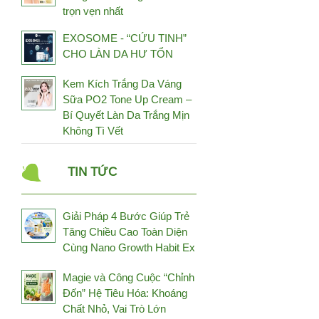
trọn vẹn nhất
Fuji Health
Fujina
EXOSOME - “CỨU TINH”
CHO LÀN DA HƯ TỔN
GCell
Genki Fami
Kem Kích Trắng Da Váng
Sữa PO2 Tone Up Cream –
Genosys
Bí Quyết Làn Da Trắng Mịn
Germaine De Capuccini
Không Tì Vết
Gold Elements
Grammer-Revit
TIN TỨC
Hayari Japan
Healthy Beauty
Giải Pháp 4 Bước Giúp Trẻ
Heliocare
Tăng Chiều Cao Toàn Diện
Cùng Nano Growth Habit Ex
Higo Global
Hineko
Magie và Công Cuộc “Chỉnh
Đốn” Hệ Tiêu Hóa: Khoáng
HL Always Active
Chất Nhỏ, Vai Trò Lớn
Hokoen