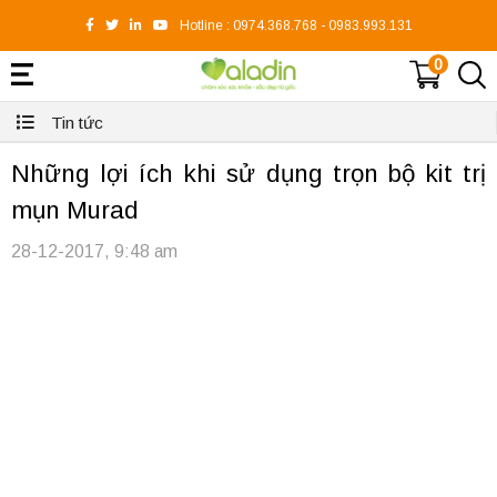
Hotline :
0974.368.768
-
0983.993.131
0
Tin tức
Những lợi ích khi sử dụng trọn bộ kit trị
mụn Murad
28-12-2017, 9:48 am