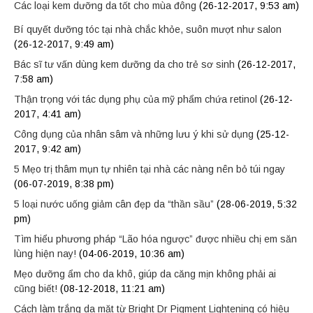
Các loại kem dưỡng da tốt cho mùa đông
(26-12-2017, 9:53 am)
Bí quyết dưỡng tóc tại nhà chắc khỏe, suôn mượt như salon
(26-12-2017, 9:49 am)
Bác sĩ tư vấn dùng kem dưỡng da cho trẻ sơ sinh
(26-12-2017,
7:58 am)
Thận trọng với tác dụng phụ của mỹ phẩm chứa retinol
(26-12-
2017, 4:41 am)
Công dụng của nhân sâm và những lưu ý khi sử dụng
(25-12-
2017, 9:42 am)
5 Mẹo trị thâm mụn tự nhiên tại nhà các nàng nên bỏ túi ngay
(06-07-2019, 8:38 pm)
5 loại nước uống giảm cân đẹp da “thần sầu”
(28-06-2019, 5:32
pm)
Tìm hiểu phương pháp “Lão hóa ngược” được nhiều chị em săn
lùng hiện nay!
(04-06-2019, 10:36 am)
Mẹo dưỡng ẩm cho da khô, giúp da căng mịn không phải ai
cũng biết!
(08-12-2018, 11:21 am)
Cách làm trắng da mặt từ Bright Dr Pigment Lightening có hiệu