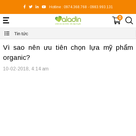
Hotline :
0974.368.768
-
0983.993.131
0
Tin tức
Vì sao nên ưu tiên chọn lựa mỹ phẩm
organic?
10-02-2018, 4:14 am