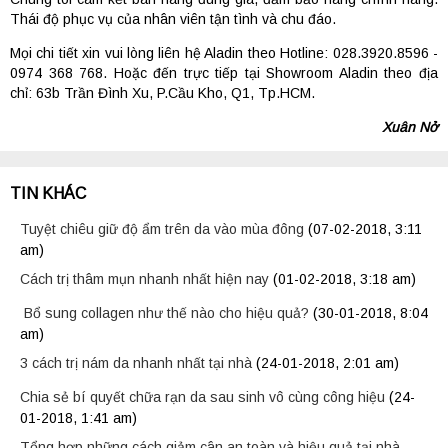
Thái độ phục vụ của nhân viên tận tình và chu đáo.
Mọi chi tiết xin vui lòng liên hệ Aladin theo Hotline: 028.3920.8596 -
0974 368 768. Hoặc đến trực tiếp tại Showroom Aladin theo địa
chỉ: 63b Trần Đình Xu, P.Cầu Kho, Q1, Tp.HCM.
Xuân Nở
TIN KHÁC
Tuyệt chiêu giữ độ ẩm trên da vào mùa đông
(07-02-2018, 3:11
am)
Cách trị thâm mụn nhanh nhất hiện nay
(01-02-2018, 3:18 am)
Bổ sung collagen như thế nào cho hiệu quả?
(30-01-2018, 8:04
am)
3 cách trị nám da nhanh nhất tại nhà
(24-01-2018, 2:01 am)
Chia sẻ bí quyết chữa rạn da sau sinh vô cùng công hiệu
(24-
01-2018, 1:41 am)
Tổng hợp những cách giảm cân an toàn và hiệu quả tại nhà