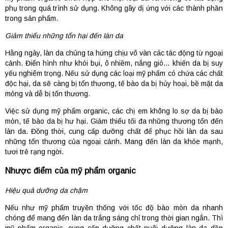
phụ trong quá trình sử dụng. Không gây dị ứng với các thành phần
trong sản phẩm.
Giảm thiểu những tổn hại đến làn da
Hằng ngày, làn da chúng ta hứng chịu vô vàn các tác động từ ngoại
cảnh. Điển hình như khói bụi, ô nhiềm, nắng gió… khiến da bị suy
yếu nghiêm trọng. Nếu sử dụng các loại mỹ phẩm có chứa các chất
độc hại, da sẽ càng bị tổn thương, tế bào da bị hủy hoại, bề mặt da
mỏng và dễ bị tổn thương.
Việc sử dụng mỹ phẩm organic, các chị em không lo sợ da bị bào
mòn, tế bào da bị hư hại. Giảm thiểu tối đa những thương tổn đến
làn da. Đồng thời, cung cấp dưỡng chất để phục hồi làn da sau
những tổn thương của ngoại cảnh. Mang đến làn da khỏe mạnh,
tươi trẻ rạng ngời.
Nhược điểm của mỹ phẩm organic
Hiệu quả dưỡng da chậm
Nếu như mỹ phẩm truyền thống với tốc độ bào mòn da nhanh
chóng để mang đến làn da trắng sáng chỉ trong thời gian ngắn. Thì
mỹ phẩm organic, cung cấp dưỡng chất nuôi dưỡng làn da dần