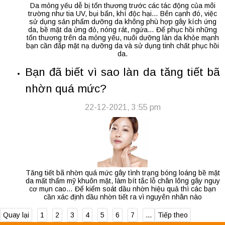
Da mỏng yếu dễ bị tổn thương trước các tác động của môi
trường như tia UV, bụi bẩn, khí độc hại… Bên cạnh đó, việc
sử dụng sản phẩm dưỡng da không phù hợp gây kích ứng
da, bề mặt da ửng đỏ, nóng rát, ngứa… Để phục hồi những
tổn thương trên da mỏng yếu, nuôi dưỡng làn da khỏe mạnh
bạn cần đắp mặt nạ dưỡng da và sử dụng tinh chất phục hồi
da.
Bạn đã biết vì sao làn da tăng tiết bã
nhờn quá mức?
22-12-2021, 3:55 pm
Tăng tiết bã nhờn quá mức gây tình trạng bóng loáng bề mặt
da mất thẩm mỹ khuôn mặt, làm bít tắc lỗ chân lông gây nguy
cơ mụn cao… Để kiểm soát dầu nhờn hiệu quả thì các bạn
cần xác định dầu nhờn tiết ra vì nguyên nhân nào
Quay lại
1
2
3
4
5
6
7
...
Tiếp theo