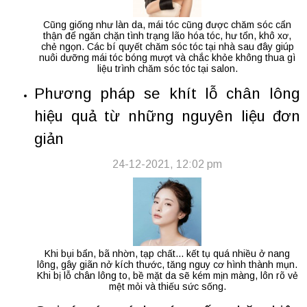
Cũng giống như làn da, mái tóc cũng được chăm sóc cẩn
thận để ngăn chặn tình trạng lão hóa tóc, hư tổn, khô xơ,
chẻ ngọn. Các bí quyết chăm sóc tóc tại nhà sau đây giúp
nuôi dưỡng mái tóc bóng mượt và chắc khỏe không thua gì
liệu trình chăm sóc tóc tại salon.
Phương pháp se khít lỗ chân lông
hiệu quả từ những nguyên liệu đơn
giản
24-12-2021, 12:02 pm
Khi bụi bẩn, bã nhờn, tạp chất... kết tụ quá nhiều ở nang
lông, gây giãn nở kích thước, tăng nguy cơ hình thành mụn.
Khi bị lỗ chân lông to, bề mặt da sẽ kém mịn màng, lôn rõ vẻ
mệt mỏi và thiếu sức sống.