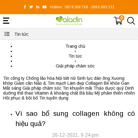
Hotline :
0974.368.768
-
0983.993.131
0
Tin tức
Trang chủ
›
Tin tức
›
Giải pháp chăm sóc
Tin công ty
Chống lão hóa
Nội tiết nữ
Sinh lực đàn ông
Xương
khớp
Giảm cân
Não & Tim mạch
Làm đẹp
Collagen
Bé khỏe
Gan
Mắt sáng
Giải pháp chăm sóc
Tin khuyến mãi
Thảo dược quý
Dinh
dưỡng thể thao
Vitamin & khoáng chất
Bà bầu
Mỹ phẩm thiên nhiên
Hồi phục & bồi bổ
Tin tuyển dụng
Vì sao bổ sung collagen không có
hiệu quả?
26-12-2021, 9:24 pm