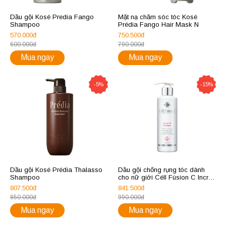
Dầu gội Kosé Predia Fango
Mặt nạ chăm sóc tóc Kosé
Shampoo
Prédia Fango Hair Mask N
570.000đ
750.500đ
600.000đ
790.000đ
Mua ngay
Mua ngay
-5%
-15%
Dầu gội Kosé Prédia Thalasso
Dầu gội chống rụng tóc dành
Shampoo
cho nữ giới Céll Fùsion C Increir
W Shampoo
807.500đ
841.500đ
850.000đ
990.000đ
Mua ngay
Mua ngay