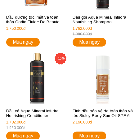
Dầu dưỡng tóc, mặt và toàn
Dầu gội Aqua Mineral Infudra
thân Carita Fluide De Beaute 14
Nourishing Shampoo
Paillete
1.750.000đ
1.782.000đ
1.980.000đ
Mua ngay
Mua ngay
-10%
Dầu xả Aqua Mineral Infudra
Tinh dầu bảo vệ da toàn thân và
Nourishing Conditioner
tóc Sisley Body Sun Oil SPF 6
1.782.000đ
2.190.000đ
1.980.000đ
Mua ngay
Mua ngay