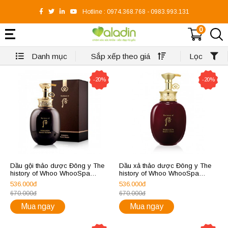
Hotline :
0974.368.768
-
0983.993.131
0
Danh mục
Sắp xếp theo giá
Lọc
-20%
-20%
Dầu gội thảo dược Đông y The
Dầu xả thảo dược Đông y The
history of Whoo WhooSpa
history of Whoo WhooSpa
Essence Shampoo
Essence Rinse
536.000đ
536.000đ
670.000đ
670.000đ
Mua ngay
Mua ngay