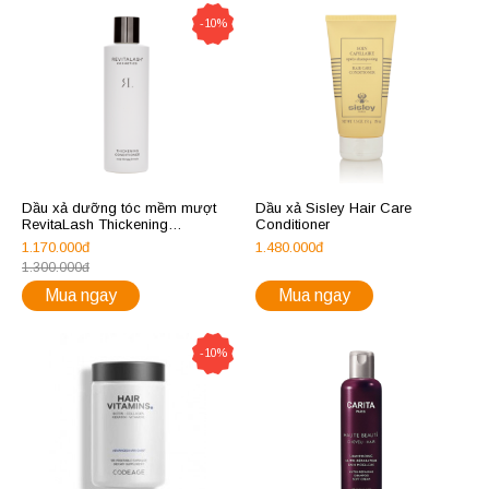
-10%
Dầu xả dưỡng tóc mềm mượt
Dầu xả Sisley Hair Care
RevitaLash Thickening
Conditioner
Conditioner
1.170.000đ
1.480.000đ
1.300.000đ
Mua ngay
Mua ngay
-10%