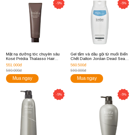
-5%
-5%
Mặt nạ dưỡng tóc chuyên sâu
Gel tắm và dầu gội từ muối Biển
Kosé Prédia Thalasso Hair
Chết Dalton Jordan Dead Sea
Mask
Salt Shower Gel & Shampoo
551.000đ
560.500đ
580.000đ
590.000đ
Mua ngay
Mua ngay
-5%
-5%