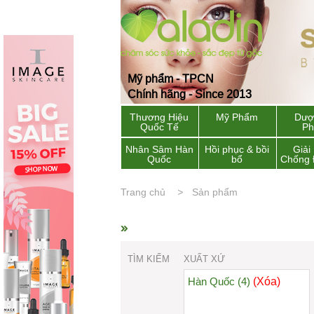
Mỹ phẩm - TPCN
Chính hãng - Since 2013
Thương Hiệu
Mỹ Phẩm
Dượ
Quốc Tế
P
Nhân Sâm Hàn
Hồi phục & bồi
Giải
Quốc
bổ
Chống 
Trang chủ
Sản phẩm
»
TÌM KIẾM
XUẤT XỨ
(Xóa)
Hàn Quốc (4)