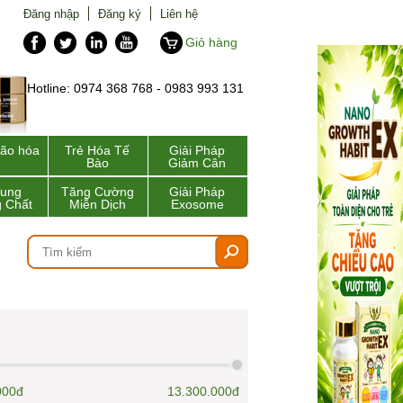
Đăng nhập
Đăng ký
Liên hệ
Giỏ hàng
Hotline: 0974 368 768 - 0983 993 131
lão hóa
Trẻ Hóa Tế
Giải Pháp
Bào
Giảm Cân
Sung
Tăng Cường
Giải Pháp
 Chất
Miễn Dịch
Exosome
000đ
13.300.000đ