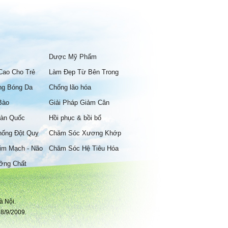
Dược Mỹ Phẩm
Cao Cho Trẻ
Làm Đẹp Từ Bên Trong
ng Bóng Da
Chống lão hóa
Bào
Giải Pháp Giảm Cân
àn Quốc
Hồi phục & bồi bổ
hống Đột Quỵ
Chăm Sóc Xương Khớp
im Mạch - Não
Chăm Sóc Hệ Tiêu Hóa
ỡng Chất
à Nội.
8/9/2009.