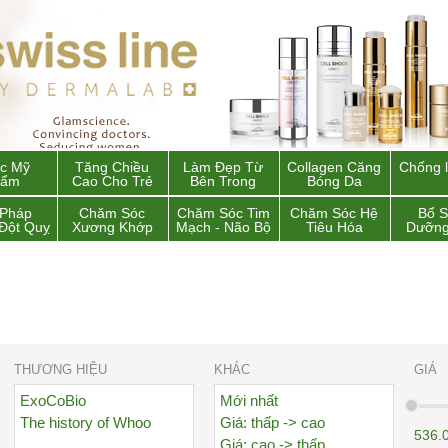
c Mỹ
Tăng Chiều
Làm Đẹp Từ
Collagen Căng
Chống 
hẩm
Cao Cho Trẻ
Bên Trong
Bóng Da
 Pháp
Chăm Sóc
Chăm Sóc Tim
Chăm Sóc Hệ
Bổ 
Đột Quỵ
Xương Khớp
Mạch - Não Bộ
Tiêu Hóa
Dưỡng
THƯƠNG HIỆU
KHÁC
GIÁ
ExoCoBio
Mới nhất
The history of Whoo
Giá: thấp -> cao
536.
Giá: cao -> thấp