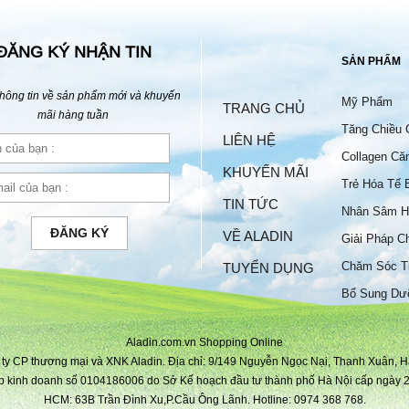
ĐĂNG KÝ NHẬN TIN
SẢN PHẨM
hông tin về sản phẩm mới và khuyến
Mỹ Phẩm
TRANG CHỦ
mãi hàng tuần
Tăng Chiều 
LIÊN HỆ
Collagen Că
KHUYẾN MÃI
Trẻ Hóa Tế 
TIN TỨC
Nhân Sâm H
ĐĂNG KÝ
VỀ ALADIN
Giải Pháp C
Chăm Sóc T
TUYỂN DỤNG
Bộ
Bổ Sung Dư
Aladin.com.vn Shopping Online
ty CP thương mại và XNK Aladin. Địa chỉ: 9/149 Nguyễn Ngọc Nại, Thanh Xuân, H
p kinh doanh số 0104186006 do Sở Kế hoạch đầu tư thành phố Hà Nội cấp ngày 2
HCM: 63B Trần Đình Xu,P.Cầu Ông Lãnh. Hotline: 0974 368 768.