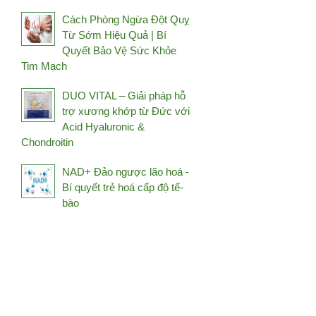
Holistic Way
Cách Phòng Ngừa Đột Quỵ
Từ Sớm Hiệu Quả | Bí
HSIN HAI
Quyết Bảo Vệ Sức Khỏe
Hush & Hush
Tim Mạch
Image Skincare
DUO VITAL – Giải pháp hỗ
iS Clinical
trợ xương khớp từ Đức với
Janssen
Acid Hyaluronic &
Chondroitin
Jean D’Arcel
Jkendai Japan
NAD+ Đảo ngược lão hoá -
JpanWell
Bí quyết trẻ hoá cấp độ tế-
bào
Kanehide Bio
Kim's Red Ginseng
Kosé
L'Occitane
La Mer
La Prairie