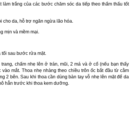
t làm trắng của các bước chăm sóc da tiếp theo thẩm thấu tốt
ồi cho da, hỗ trợ ngăn ngừa lão hóa.
áng mịn và mềm mại.
 tối sau bước rửa mặt.
trang, chấm nhẹ lên ở trán, mũi, 2 má và ở cổ (nếu bạn thấy
úc vào mắt. Thoa nhẹ nhàng theo chiều trôn ốc bắt đầu từ cằm
ng 2 bên. Sau khi thoa cần dùng bàn tay vỗ nhẹ lên mặt để da
hô hẳn trước khi thoa kem dưỡng.