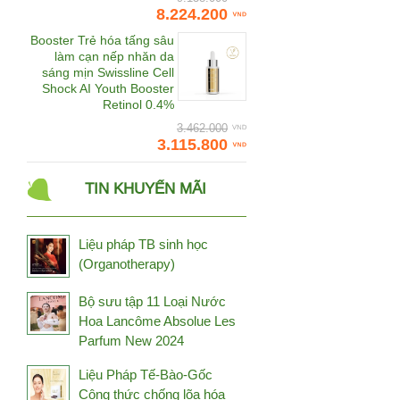
Daedong Korea Ginseng
8.224.200
Dalton
Booster Trẻ hóa tấng sâu
làm cạn nếp nhăn da
Damode
sáng mịn Swissline Cell
Shock AI Youth Booster
Deep Blue Health
Retinol 0.4%
Dermaceutic
3.462.000
3.115.800
Dermafirm
Dermalogica
TIN KHUYẾN MÃI
Dr.CPU
Dr.Spiller
Liệu pháp TB sinh học
Đông trùng hạ thảo
(Organotherapy)
Bhutan
Đông trùng hạ thảo Tây
Bộ sưu tập 11 Loại Nước
Tạng
Hoa Lancôme Absolue Les
Fine Japan
Parfum New 2024
Frezyderm
Liệu Pháp Tế-Bào-Gốc
Fucoidan Umi
Công thức chống lõa hóa