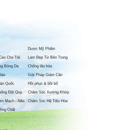
Lancôme
Larian
Maria Galland
MCCM
MD Dermatics
Dược Mỹ Phẩm
Md:ceuticals
Cao Cho Trẻ
Làm Đẹp Từ Bên Trong
Melsmon
ng Bóng Da
Chống lão hóa
Menard
Bào
Giải Pháp Giảm Cân
Mesoestetic
àn Quốc
Hồi phục & bồi bổ
Murad
hống Đột Quỵ
Chăm Sóc Xương Khớp
Naturally Plus
im Mạch - Não
Chăm Sóc Hệ Tiêu Hóa
NatureMedic
ỡng Chất
NeoStrata
Neova
Nichiei Asia