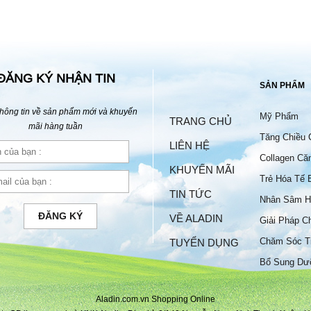
ĐĂNG KÝ NHẬN TIN
SẢN PHẨM
hông tin về sản phẩm mới và khuyến
Mỹ Phẩm
TRANG CHỦ
mãi hàng tuần
Tăng Chiều 
LIÊN HỆ
Collagen Că
KHUYẾN MÃI
Trẻ Hóa Tế 
TIN TỨC
Nhân Sâm H
ĐĂNG KÝ
VỀ ALADIN
Giải Pháp C
Chăm Sóc T
TUYỂN DỤNG
Bộ
Bổ Sung Dư
Aladin.com.vn Shopping Online