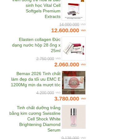
Bewel
sinh học Vital Cell
Softgels Premium
Bhmed
Extracts
Bifina
14.000.000
12.600.000
Biocyte
Sữa rửa mặt làm sáng da
Gel rửa mặt Skincode
NeoStrata Enlighten Ultra
Essentials Purifying
Elasten collagen Đức
Bioline Jato
Brightening Cleanser
Cleansing Gel
dạng nước hộp 28 ống x
BL Miracle
25ml
1.342.000
1.075.000
967.500
Botanifique
1.208.000
2.750.000
2.060.000
Carita
Bemax 2026 Tinh chất
Cheong Kwan Jang
làm đẹp da tối ưu EMC E
1200Mg mịn da mượt tóc
Chunho Vina
4.200.000
Clarins
3.780.000
Cle de Peau Beaute
Tinh chất dưỡng trắng
bằng kim cương Swissline
CNI
Cell Shock White
COCOAGE Cosmetics
Brightening Diamond
Serum
CodeAge USA
9.138.000