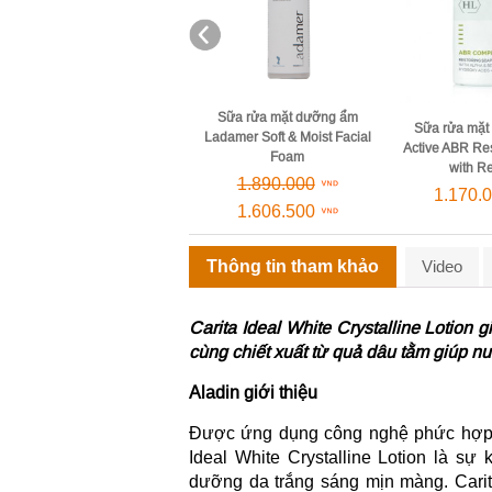
Sữa rửa mặt dưỡng ẩm
Sữa rửa mặt và
Sữa rửa mặt HL Always
Ladamer Soft & Moist Facial
Always Active
Active ABR Restoring Soap
Foam
Clean
with Retinol
1.890.000
1.168.
1.170.000
1.606.500
Thông tin tham khảo
Video
Carita Ideal White Crystalline Lotion 
cùng chiết xuất từ quả dâu tằm giúp
nu
Aladin giới thiệu
Được ứng dụng công nghệ phức hợp làm
Ideal White Crystalline Lotion là sự
dưỡng da trắng sáng mịn màng. Carita