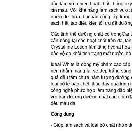
dâu tằm với nhiều hoạt chất chống oxy 
xỉn màu. Với khả năng làm sạch vượt t
nhờn dư thừa, bụi bẩn cùng lớp trang 
sạch hết, tạo điều kiện tối ưu để dưỡn
Các tinh thể dưỡng chất có trongCarit
cân bằng lại các hoạt chất trên da, tă
Crystalline Lotion làm tăng hydrat hóa
bảo vệ da khỏi tình trạng mất nước, hỗ
Ideal White là dòng mỹ phẩm cao cấp 
nên nhằm mang lại vẻ đẹp trắng sáng 
quả dầu tằm chứa hàm lượng dưỡng chấ
loại bỏ tế bào chết, thúc đẩy quá trình
công nghệ phức hợp làm trắng đặc biệt
với hàm lượng dưỡng chất cao giúp đẩy
đều màu da.
Công dụng
- Giúp làm sạch và loại bỏ chất nhờn dư