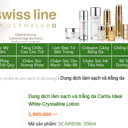
c Mỹ
Tăng Chiều
Làm Đẹp Từ
Collagen Căng
Chống 
hẩm
Cao Cho Trẻ
Bên Trong
Bóng Da
 Pháp
Chăm Sóc
Chăm Sóc Tim
Chăm Sóc Hệ
Bổ 
Đột Quỵ
Xương Khớp
Mạch - Não Bộ
Tiêu Hóa
Dưỡng
Dung dịch làm sạch và trắng da
ản phẩm
›
Làm sạch & tẩy trang
›
Dung dịch làm sạch và trắng da Carita Ideal
White Crystalline Lotion
1.900.000
Mã sản phẩm:
SCARID08- 200ml