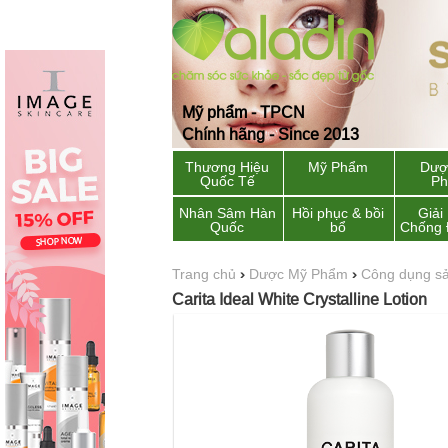
Mỹ phẩm - TPCN
Chính hãng - Since 2013
Thương Hiệu
Mỹ Phẩm
Dượ
Quốc Tế
P
Nhân Sâm Hàn
Hồi phục & bồi
Giải
Quốc
bổ
Chống 
Trang chủ
›
Dược Mỹ Phẩm
›
Công dụng s
Carita Ideal White Crystalline Lotion