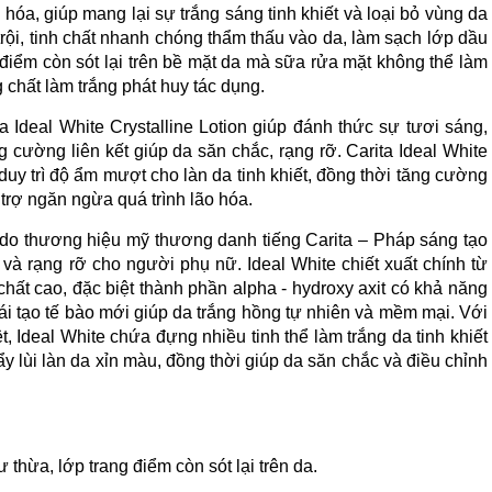
hóa, giúp mang lại sự trắng sáng tinh khiết và loại bỏ vùng da
rội, tinh chất nhanh chóng thẩm thấu vào da, làm sạch lớp dầu
điểm còn sót lại trên bề mặt da mà sữa rửa mặt không thể làm
g chất làm trắng phát huy tác dụng.
a Ideal White Crystalline Lotion giúp đánh thức sự tươi sáng,
ng cường liên kết giúp da săn chắc, rạng rỡ. Carita Ideal White
 duy trì độ ẩm mượt cho làn da tinh khiết, đồng thời tăng cường
 trợ ngăn ngừa quá trình lão hóa.
do thương hiệu mỹ thương danh tiếng Carita – Pháp sáng tạo
và rạng rỡ cho người phụ nữ. Ideal White chiết xuất chính từ
t cao, đặc biệt thành phần alpha - hydroxy axit có khả năng
 tái tạo tế bào mới giúp da trắng hồng tự nhiên và mềm mại. Với
, Ideal White chứa đựng nhiều tinh thể làm trắng da tinh khiết
 lùi làn da xỉn màu, đồng thời giúp da săn chắc và điều chỉnh
 thừa, lớp trang điểm còn sót lại trên da.