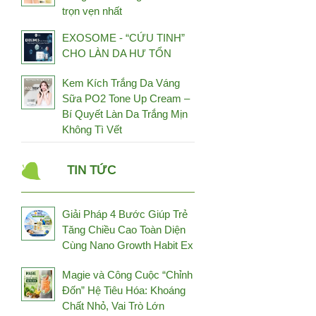
trọn vẹn nhất
Fuji Health
Fujina
EXOSOME - “CỨU TINH”
CHO LÀN DA HƯ TỔN
GCell
Genki Fami
Kem Kích Trắng Da Váng
Sữa PO2 Tone Up Cream –
Genosys
Bí Quyết Làn Da Trắng Mịn
Germaine De Capuccini
Không Tì Vết
Gold Elements
Grammer-Revit
TIN TỨC
Hayari Japan
Healthy Beauty
Giải Pháp 4 Bước Giúp Trẻ
Heliocare
Tăng Chiều Cao Toàn Diện
Cùng Nano Growth Habit Ex
Higo Global
Hineko
Magie và Công Cuộc “Chỉnh
Đốn” Hệ Tiêu Hóa: Khoáng
HL Always Active
Chất Nhỏ, Vai Trò Lớn
Hokoen