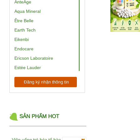
AnteAge
Aqua Mineral
Être Belle
Earth Tech
Eikenbi
Endocare
Ericson Laboratoire
Estée Lauder
EV Princess
ExoCoBio
Babor
BelleWave
Bemax
SẢN PHẨM HOT
BeRM
Beurer
Viên uống trẻ hóa tế bào