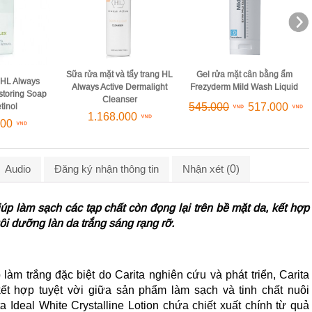
 tẩy trang HL
Gel rửa mặt cân bằng ẩm
Sữa rửa mặt phục hồi màng
 Dermalight
Frezyderm Mild Wash Liquid
bảo vệ da The Perfect Derma
ser
Perfect Cleanser
545.000
517.000
000
1.200.000
1.020.000
0
Audio
Đăng ký nhận thông tin
Nhận xét (
)
giúp làm sạch các tạp chất còn đọng lại trên bề mặt da, kết hợp
ôi dưỡng làn da trắng sáng rạng rỡ.
 trắng đặc biệt do Carita nghiên cứu và phát triển, Carita
 kết hợp tuyệt vời giữa sản phẩm làm sạch và tinh chất nuôi
 Ideal White Crystalline Lotion chứa chiết xuất chính từ quả