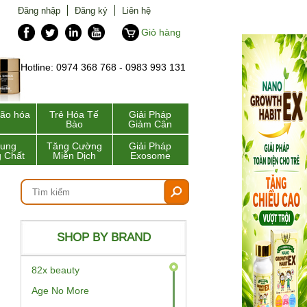
Đăng nhập
Đăng ký
Liên hệ
Giỏ hàng
Hotline: 0974 368 768 - 0983 993 131
lão hóa
Trẻ Hóa Tế
Giải Pháp
Bào
Giảm Cân
Sung
Tăng Cường
Giải Pháp
 Chất
Miễn Dịch
Exosome
SHOP BY BRAND
82x beauty
Age No More