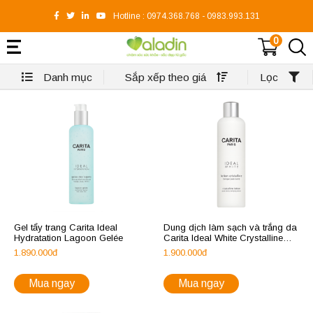
Hotline :
0974.368.768
-
0983.993.131
0
Danh mục
Sắp xếp theo giá
Lọc
Gel tẩy trang Carita Ideal
Dung dịch làm sạch và trắng da
Hydratation Lagoon Gelée
Carita Ideal White Crystalline
Lotion
1.890.000đ
1.900.000đ
Mua ngay
Mua ngay