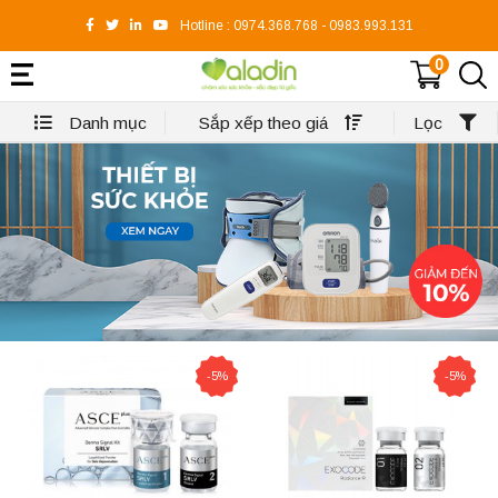
Hotline :
0974.368.768
-
0983.993.131
0
Danh mục
Sắp xếp theo giá
Lọc
-5%
-5%