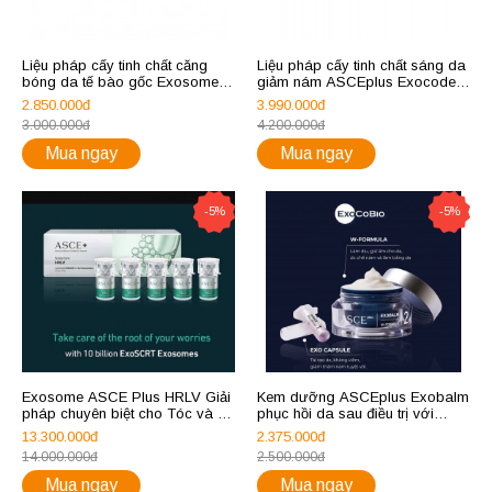
Liệu pháp cấy tinh chất căng
Liệu pháp cấy tinh chất sáng da
bóng da tế bào gốc Exosome
giảm nám ASCEplus Exocode
Asce plus Derma Signal Kit
Radiance
2.850.000đ
3.990.000đ
3.000.000đ
4.200.000đ
Mua ngay
Mua ngay
-5%
-5%
Exosome ASCE Plus HRLV Giải
Kem dưỡng ASCEplus Exobalm
pháp chuyên biệt cho Tóc và da
phục hồi da sau điều trị với
đầu
Exosomes không xâm lấn
13.300.000đ
2.375.000đ
14.000.000đ
2.500.000đ
Mua ngay
Mua ngay