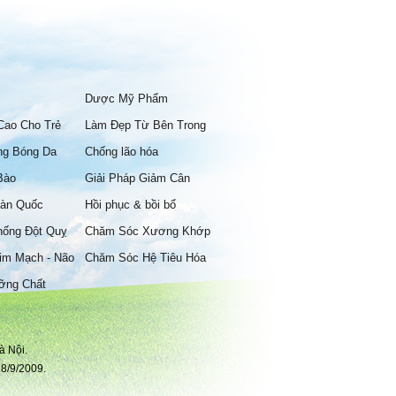
Dược Mỹ Phẩm
Cao Cho Trẻ
Làm Đẹp Từ Bên Trong
ng Bóng Da
Chống lão hóa
Bào
Giải Pháp Giảm Cân
àn Quốc
Hồi phục & bồi bổ
hống Đột Quỵ
Chăm Sóc Xương Khớp
im Mạch - Não
Chăm Sóc Hệ Tiêu Hóa
ỡng Chất
à Nội.
8/9/2009.