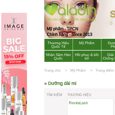
Mỹ phẩm - TPCN
Chính hãng - Since 2013
Thương Hiệu
Mỹ Phẩm
Dượ
Quốc Tế
P
Nhân Sâm Hàn
Hồi phục & bồi
Giải
Quốc
bổ
Chống 
Trang chủ
Mỹ Phẩm
Trang điểm
» Dưỡng dài mi
TÌM KIẾM
THƯƠNG HIỆU
RevitaLash