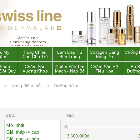
c Mỹ
Tăng Chiều
Làm Đẹp Từ
Collagen Căng
Chống 
hẩm
Cao Cho Trẻ
Bên Trong
Bóng Da
 Pháp
Chăm Sóc
Chăm Sóc Tim
Chăm Sóc Hệ
Bổ 
Đột Quỵ
Xương Khớp
Mạch - Não Bộ
Tiêu Hóa
Dưỡng
Trang điểm mắt
Dưỡng dài mi
KHÁC
GIÁ
Mới nhất
Giá: thấp -> cao
3.600.000đ
Giá: cao -> thấp