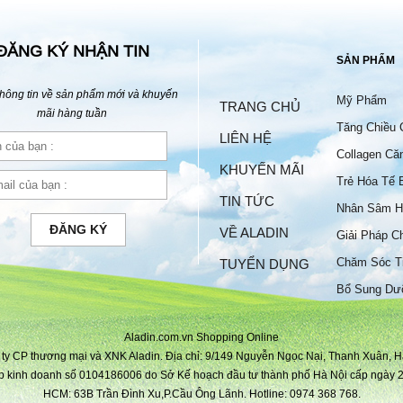
ĐĂNG KÝ NHẬN TIN
SẢN PHẨM
hông tin về sản phẩm mới và khuyến
Mỹ Phẩm
TRANG CHỦ
mãi hàng tuần
Tăng Chiều 
LIÊN HỆ
Collagen Că
KHUYẾN MÃI
Trẻ Hóa Tế 
TIN TỨC
Nhân Sâm H
ĐĂNG KÝ
VỀ ALADIN
Giải Pháp C
Chăm Sóc T
TUYỂN DỤNG
Bộ
Bổ Sung Dư
Aladin.com.vn Shopping Online
ty CP thương mại và XNK Aladin. Địa chỉ: 9/149 Nguyễn Ngọc Nại, Thanh Xuân, H
p kinh doanh số 0104186006 do Sở Kế hoạch đầu tư thành phố Hà Nội cấp ngày 2
HCM: 63B Trần Đình Xu,P.Cầu Ông Lãnh. Hotline: 0974 368 768.