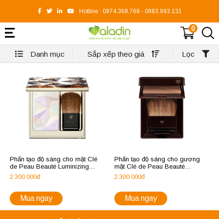
Hotline :
0974.368.768
-
0983.993.131
0
Danh mục
Sắp xếp theo giá
Lọc
Phấn tạo độ sáng cho mặt Clé
Phấn tạo độ sáng cho gương
de Peau Beauté Luminizing
mặt Clé de Peau Beauté
Face Enhancer
Bronzing Powder Duo
2.300.000đ
2.300.000đ
Mua ngay
Mua ngay