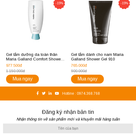
-15%
-15%
Gel tắm dưỡng da toàn thân
Gel tắm dành cho nam Maria
Maria Galland Comfort Shower
Galland Shower Gel 910
Gel 415
977.500đ
765.000đ
1.150.000đ
900.000đ
Mua ngay
Mua ngay
Hotline :
0974.368.768
Đăng ký nhận bản tin
Nhận thông tin về sản phẩm mới và khuyến mãi hàng tuần