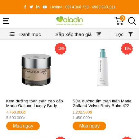
Hotline :
0974.368.768
-
0983.993.131
0
Danh mục
Sắp xếp theo giá
Lọc
-15%
-15%
Kem dưỡng toàn thân cao cấp
Sữa dưỡng ẩm toàn thân Maria
Maria Galland Luxury Body
Galland Velvet Body Balm 422
Cream 1040
4.760.000đ
1.232.500đ
5.600.000đ
1.450.000đ
Mua ngay
Mua ngay