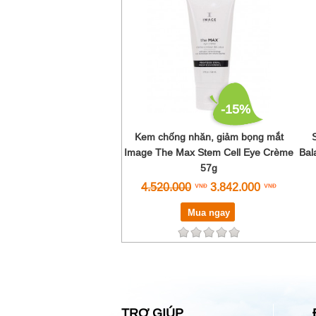
-15%
Kem chống nhăn, giảm bọng mắt
Image The Max Stem Cell Eye Crème
Bal
57g
4.520.000
3.842.000
Mua ngay
TRỢ GIÚP