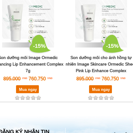
-15%
-15%
Son dưỡng môi Image Ormedic
Son dưỡng môi cho ánh hồng tự
ancing Lip Enhancement Complex
nhiên Image Skincare Ormedic She
7g
Pink Lip Enhance Complex
895.000
760.750
895.000
760.750
Mua ngay
Mua ngay
ĐĂNG KÝ NHẬN TIN