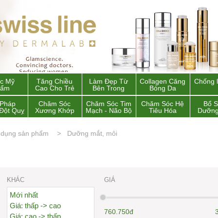
c Mỹ
Tăng Chiều
Làm Đẹp Từ
Collagen Căng
Chống 
hẩm
Cao Cho Trẻ
Bên Trong
Bóng Da
 Pháp
Chăm Sóc
Chăm Sóc Tim
Chăm Sóc Hệ
Bổ 
Đột Quỵ
Xương Khớp
Mạch - Não Bộ
Tiêu Hóa
Dưỡng
 dụng sản phẩm
Dưỡng mắt, môi
KHÁC
GIÁ
Mới nhất
Giá: thấp -> cao
760.750đ
Giá: cao -> thấp