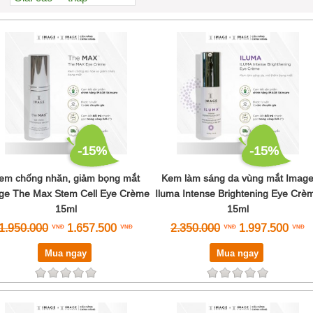
Xem nhiều nhất
Nhiều nhận xét
Đánh giá cao nhất
Tên A->Z
-15%
-15%
em chống nhăn, giảm bọng mắt
Kem làm sáng da vùng mắt Imag
ge The Max Stem Cell Eye Crème
Iluma Intense Brightening Eye Crè
15ml
15ml
1.950.000
1.657.500
2.350.000
1.997.500
Mua ngay
Mua ngay