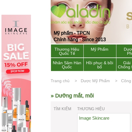
Mỹ phẩm - TPCN
Chính hãng - Since 2013
Thương Hiệu
Mỹ Phẩm
Dượ
Quốc Tế
P
Nhân Sâm Hàn
Hồi phục & bồi
Giải
Quốc
bổ
Chống 
Trang chủ
Dược Mỹ Phẩm
Công
» Dưỡng mắt, môi
TÌM KIẾM
THƯƠNG HIỆU
Image Skincare