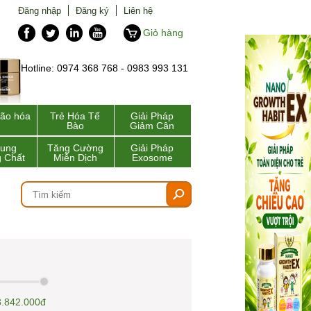
Đăng nhập
Đăng ký
Liên hệ
Giỏ hàng
Hotline: 0974 368 768 - 0983 993 131
lão hóa
Trẻ Hóa Tế
Giải Pháp
Bào
Giảm Cân
Sung
Tăng Cường
Giải Pháp
 Chất
Miễn Dịch
Exosome
3.842.000đ