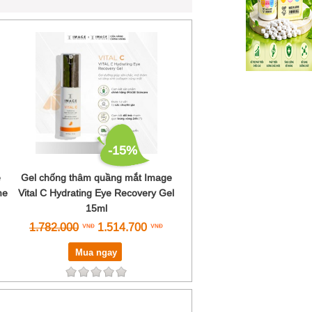
-15%
e
Gel chống thâm quầng mắt Image
me
Vital C Hydrating Eye Recovery Gel
15ml
1.782.000
1.514.700
Mua ngay