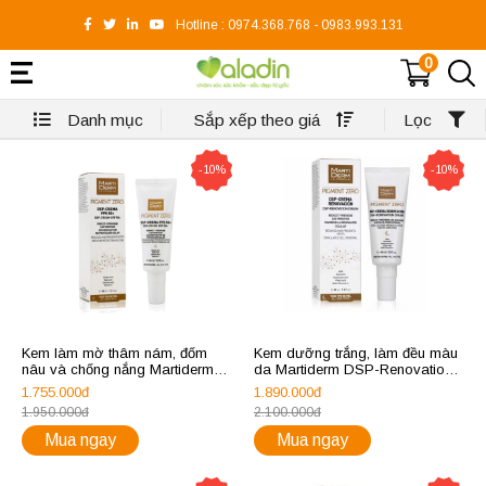
Hotline :
0974.368.768
-
0983.993.131
0
Danh mục
Sắp xếp theo giá
Lọc
-10%
-10%
Kem làm mờ thâm nám, đốm
Kem dưỡng trắng, làm đều màu
nâu và chống nắng Martiderm
da Martiderm DSP-Renovation
Pigment Zero DSP Cream
Cream
1.755.000đ
1.890.000đ
FPS50+
1.950.000đ
2.100.000đ
Mua ngay
Mua ngay