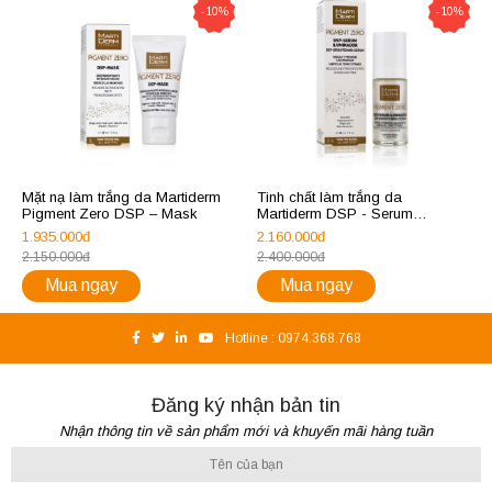
-10%
-10%
Mặt nạ làm trắng da Martiderm
Tinh chất làm trắng da
Pigment Zero DSP – Mask
Martiderm DSP - Serum
Illuminator
1.935.000đ
2.160.000đ
2.150.000đ
2.400.000đ
Mua ngay
Mua ngay
Hotline :
0974.368.768
Đăng ký nhận bản tin
Nhận thông tin về sản phẩm mới và khuyến mãi hàng tuần