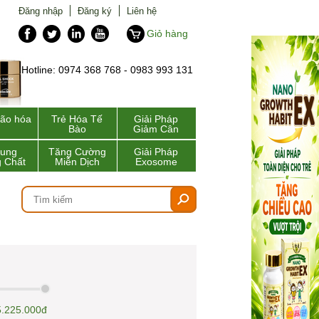
Đăng nhập
Đăng ký
Liên hệ
Giỏ hàng
Hotline: 0974 368 768 - 0983 993 131
lão hóa
Trẻ Hóa Tế
Giải Pháp
Bào
Giảm Cân
Sung
Tăng Cường
Giải Pháp
 Chất
Miễn Dịch
Exosome
5.225.000đ