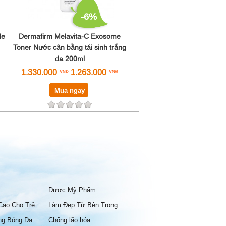
-6%
le
Dermafirm Melavita-C Exosome
Toner Nước cân bằng tái sinh trắng
da 200ml
1.330.000
1.263.000
Mua ngay
Dược Mỹ Phẩm
Cao Cho Trẻ
Làm Đẹp Từ Bên Trong
ng Bóng Da
Chống lão hóa