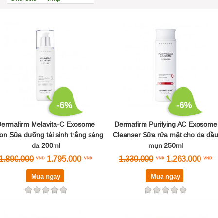
Xem nhiều nhất
Nhiều nhận xét
Đánh giá cao nhất
Tên A->Z
-6%
-6%
Dermafirm Melavita-C Exosome
Dermafirm Purifying AC Exosome
ion Sữa dưỡng tái sinh trắng sáng
Cleanser Sữa rửa mặt cho da dầu
da 200ml
mụn 250ml
1.890.000
1.795.000
1.330.000
1.263.000
Mua ngay
Mua ngay