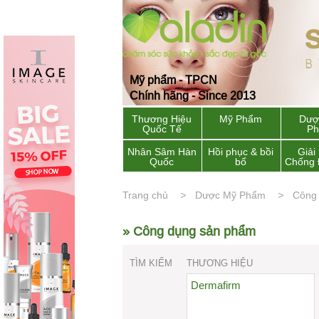
Mỹ phẩm - TPCN
Chính hãng - Since 2013
Thương Hiệu
Mỹ Phẩm
Dượ
Quốc Tế
P
Nhân Sâm Hàn
Hồi phục & bồi
Giải
Quốc
bổ
Chống 
Trang chủ
Dược Mỹ Phẩm
Công
» Công dụng sản phẩm
TÌM KIẾM
THƯƠNG HIỆU
Dermafirm