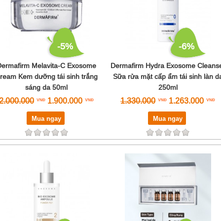
-5%
-6%
Dermafirm Melavita-C Exosome
Dermafirm Hydra Exosome Cleans
ream Kem dưỡng tái sinh trắng
S­ữa rửa mặt cấp ẩm tái sinh làn d
sáng da 50ml
250ml
2.000.000
1.900.000
1.330.000
1.263.000
Mua ngay
Mua ngay