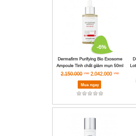
-6%
Dermafirm Purifying Bio Exosome
D
Ampoule Tinh chất giảm mụn 50ml
Lo
2.150.000
2.042.000
Mua ngay