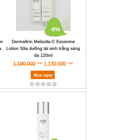
-6%
er
Dermafirm Melavita-C Exosome
a
Lotion Sữa dưỡng tái sinh trắng sáng
da 120ml
1.190.000
1.130.000
Mua ngay