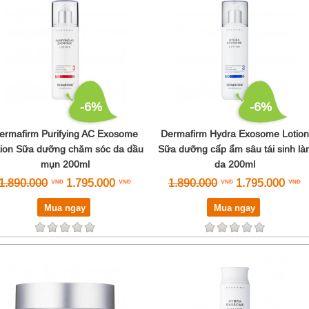
-6%
-6%
ermafirm Purifying AC Exosome
Dermafirm Hydra Exosome Lotion
tion Sữa dưỡng chăm sóc da dầu
Sữa dưỡng cấp ẩm sâu tái sinh là
mụn 200ml
da 200ml
1.890.000
1.795.000
1.890.000
1.795.000
Mua ngay
Mua ngay