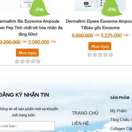
-5%
-5%
ermafirm Bio Exosome Ampoule
Dermafirm Elysee Exosome Ampou
er Pep Tinh chất trẻ hóa nhăn đa
Tếbào gốc Exosome
tầng 50ml
5.500.000
5.225.000
2.200.000
2.090.000
Mua ngay
Mua ngay
ĐĂNG KÝ NHẬN TIN
SẢN PHẨM
hông tin về sản phẩm mới và khuyến
Mỹ Phẩm
TRANG CHỦ
mãi hàng tuần
Tăng Chiều 
LIÊN HỆ
Collagen Că