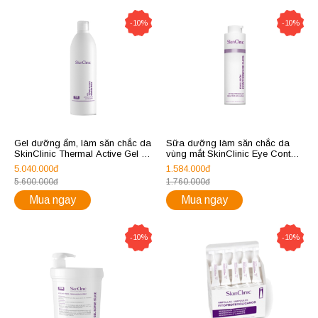
-10%
-10%
Gel dưỡng ẩm, làm săn chắc da
Sữa dưỡng làm săn chắc da
SkinClinic Thermal Active Gel for
vùng mắt SkinClinic Eye Contour
Cold Therapy Waps
Emulsion
5.040.000đ
1.584.000đ
5.600.000đ
1.760.000đ
Mua ngay
Mua ngay
-10%
-10%