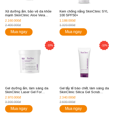
Xịt dưỡng ẩm, bảo vệ da khỏe
Kem chống nắng SkinClinic SYL
mạnh SkinClinic Aloe Vera
100 SPF50+
Solution
2.160.000đ
1.188.000đ
2.400.000đ
1.320.000đ
Mua ngay
Mua ngay
-10%
-10%
Gel dưỡng ẩm, làm sáng da
Gel tẩy tế bào chết, làm sáng da
SkinClinic Laser Gel For
SkinClinic Silica Gel Scrub
Photoepilation
200ml
2.970.000đ
2.340.000đ
3.300.000đ
2.600.000đ
Mua ngay
Mua ngay