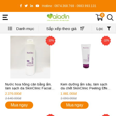
Hotline :
0974.368.768
-
0983.993.131
0
Danh mục
Sắp xếp theo giá
Lọc
-10%
-10%
Nước hoa hồng cân bằng ẩm,
Kem dưỡng ẩm sâu, làm sạch
làm sạch da SkinClinic Facial
da chết SkinClinic Peeling Effect
Toner 800ml
Glycolic Cream
2.376.000đ
1.881.000đ
2.640.000đ
2.090.000đ
Mua ngay
Mua ngay