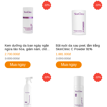
-10%
-10%
Kem dưỡng da ban ngày ngăn
Bột nuôi da sau peel, tắm trắng
ngừa lão hóa, giảm nám, chống
SkinClinic C Powder 91%
nắng SkinClinic M Cream
2.700.000đ
1.881.000đ
3.000.000đ
2.090.000đ
Mua ngay
Mua ngay
-10%
-10%