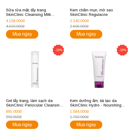
Sữa rửa mặt, tẩy trang
Kem chấm mụn, mờ sẹo
SkinClinic Cleansing Milk
SkinClinic Regulacne
1000ml
4.158.000đ
2.340.000đ
4.620.000đ
2.600.000đ
Mua ngay
Mua ngay
-10%
-10%
Gel tẩy trang, làm sạch da
Kem dưỡng ẩm, tái tạo da
SkinClinic Periocular Cleansing
SkinClinic Hydro - Nourshing
Gel
Facial Cream
891.000đ
1.584.000đ
990.000đ
1.760.000đ
Mua ngay
Mua ngay