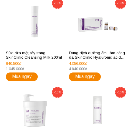
-10%
-10%
Sữa rửa mặt, tẩy trang
Dung dịch dưỡng ẩm, làm căng
SkinClinic Cleansing Milk 200ml
da SkinClinic Hyaluronic acid
3.5%
940.500đ
4.356.000đ
1.045.000đ
4.840.000đ
Mua ngay
Mua ngay
-10%
-10%