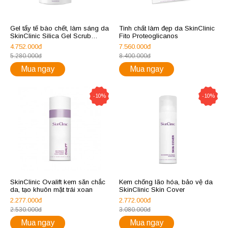
Gel tẩy tế bào chết, làm sáng da
Tinh chất làm đẹp da SkinClinic
SkinClinic Silica Gel Scrub
Fito Proteoglicanos
1000ml
4.752.000đ
7.560.000đ
5.280.000đ
8.400.000đ
Mua ngay
Mua ngay
-10%
-10%
SkinClinic Ovalift kem săn chắc
Kem chống lão hóa, bảo vệ da
da, tạo khuôn mặt trái xoan
SkinClinic Skin Cover
2.277.000đ
2.772.000đ
2.530.000đ
3.080.000đ
Mua ngay
Mua ngay