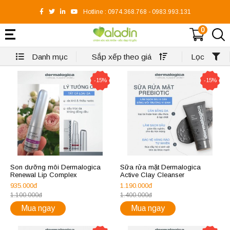
Hotline :
0974.368.768
-
0983.993.131
0
Danh mục
Sắp xếp theo giá
Lọc
-15%
-15%
Son dưỡng môi Dermalogica
Sữa rửa mặt Dermalogica
Renewal Lip Complex
Active Clay Cleanser
935.000đ
1.190.000đ
1.100.000đ
1.400.000đ
Mua ngay
Mua ngay