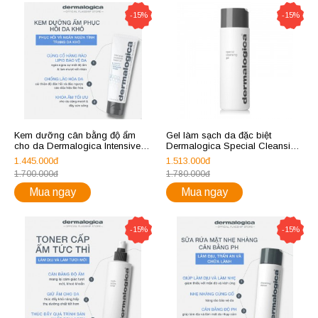
-15%
-15%
Kem dưỡng cân bằng độ ẩm
Gel làm sạch da đặc biệt
cho da Dermalogica Intensive
Dermalogica Special Cleansing
Moisture Balance 50ml
Gel 250ml
1.445.000đ
1.513.000đ
1.700.000đ
1.780.000đ
Mua ngay
Mua ngay
-15%
-15%