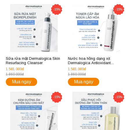
-15%
-15%
Sữa rửa mặt Dermalogica Skin
Nước hoa hồng dạng xịt
Resurfacing Cleanser
Dermalogica Antioxidant
Hydramist
1.581.000đ
1.581.000đ
1.860.000đ
1.860.000đ
Mua ngay
Mua ngay
-15%
-15%