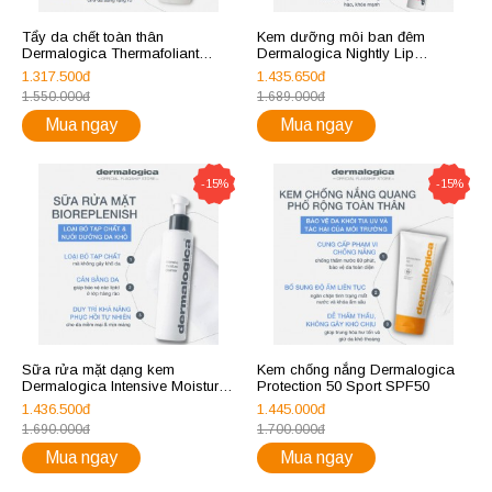
Tẩy da chết toàn thân
Kem dưỡng môi ban đêm
Dermalogica Thermafoliant
Dermalogica Nightly Lip
Body Scrub
Treatment
1.317.500đ
1.435.650đ
1.550.000đ
1.689.000đ
Mua ngay
Mua ngay
-15%
-15%
Sữa rửa mặt dạng kem
Kem chống nắng Dermalogica
Dermalogica Intensive Moisture
Protection 50 Sport SPF50
Cleanser (new) 150ml
1.436.500đ
1.445.000đ
1.690.000đ
1.700.000đ
Mua ngay
Mua ngay