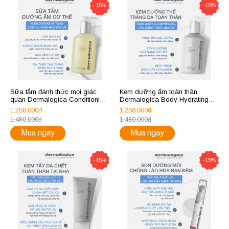
-15%
-15%
Sữa tắm đánh thức mọi giác
Kem dưỡng ẩm toàn thân
quan Dermalogica Conditioning
Dermalogica Body Hydrating
Body Wash 295ml
Cream 295ml
1.258.000đ
1.258.000đ
1.480.000đ
1.480.000đ
Mua ngay
Mua ngay
-15%
-15%