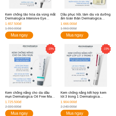
Kem chống lão hóa da vùng mắt
Dầu phục hồi, làm dịu và dưỡng
Dermalogica Intensive Eye
ẩm toàn thân Dermalogica
Repair
Phyto Replenish Body Oil
1.657.500đ
1.666.000đ
1.950.000đ
1.960.000đ
Mua ngay
Mua ngay
-15%
-15%
Kem chống nắng cho da dầu
Kem chống nắng kết hợp kem
mụn Dermalogica Oil Free Matte
lót 3 trong 1 Dermalogica
SPF30
Skinperfect Primer SPF 30
1.725.500đ
1.904.000đ
2.030.000đ
2.240.000đ
Mua ngay
Mua ngay