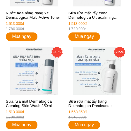
Nước hoa hồng dạng xịt
Sữa rửa mặt, tẩy trang
Dermalogica Multi Active Toner
Dermalogica Ultracalming
Cleanser 250ml
1.513.000đ
1.513.000đ
1.780.000đ
1.780.000đ
Mua ngay
Mua ngay
-15%
-15%
Sữa rửa mặt Dermalogica
Sữa rửa mặt tẩy trang
Clearing Skin Wash 250ml
Dermalogica Precleanse
1.513.000đ
1.568.250đ
1.780.000đ
1.845.000đ
Mua ngay
Mua ngay