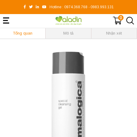
Hotline :
0974.368.768
-
0983.993.131
0
Tổng quan
Mô tả
Nhận xét