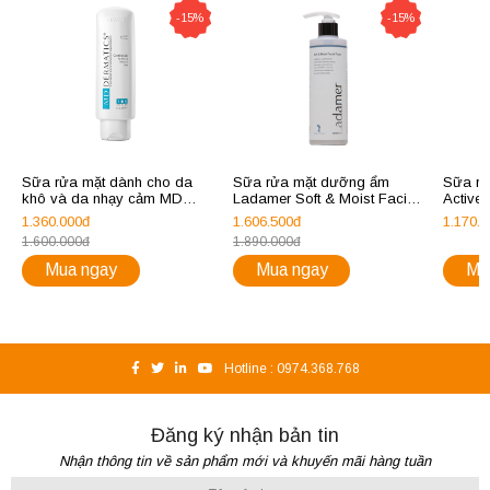
-15%
-15%
Sữa rửa mặt dành cho da
Sữa rửa mặt dưỡng ẩm
Sữa rử
khô và da nhạy cảm MD
Ladamer Soft & Moist Facial
Active
Dermatics GentleWash For
Foam
with Re
1.360.000đ
1.606.500đ
1.170.
Dry and Sensitive Skin
1.600.000đ
1.890.000đ
Mua ngay
Mua ngay
Mu
Hotline :
0974.368.768
Đăng ký nhận bản tin
Nhận thông tin về sản phẩm mới và khuyến mãi hàng tuần