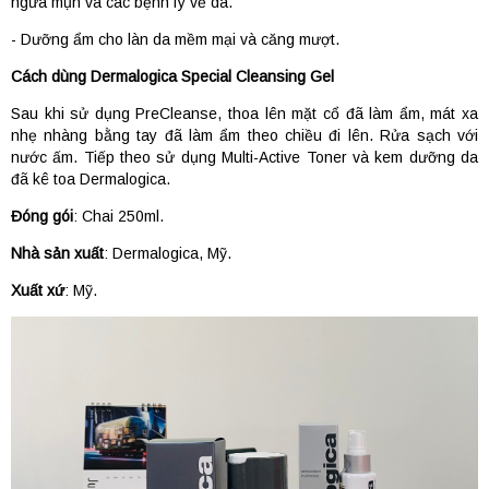
ngừa mụn và các bệnh lý về da.
- Dưỡng ẩm cho làn da mềm mại và căng mượt.
Cách dùng Dermalogica Special Cleansing Gel
Sau khi sử dụng PreCleanse, thoa lên mặt cổ đã làm ẩm, mát xa
nhẹ nhàng bằng tay đã làm ẩm theo chiều đi lên. Rửa sạch với
nước ấm. Tiếp theo sử dụng Multi-Active Toner và kem dưỡng da
đã kê toa Dermalogica.
Đóng gói
: Chai 250ml.
Nhà sản xuất
: Dermalogica, Mỹ.
Xuất xứ
: Mỹ.