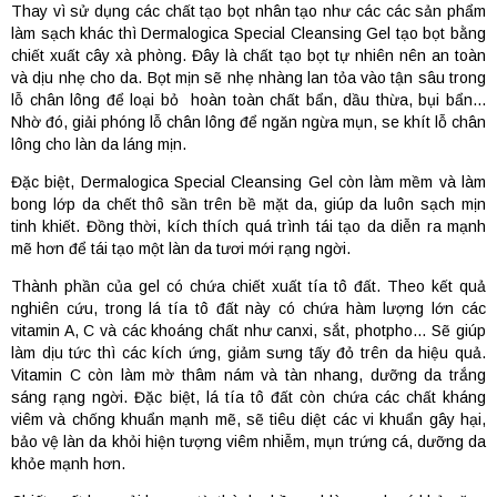
Thay vì sử dụng các chất tạo bọt nhân tạo như các các sản phẩm
làm sạch khác thì Dermalogica Special Cleansing Gel tạo bọt bằng
chiết xuất cây xà phòng. Đây là chất tạo bọt tự nhiên nên an toàn
và dịu nhẹ cho da. Bọt mịn sẽ nhẹ nhàng lan tỏa vào tận sâu trong
lỗ chân lông để loại bỏ hoàn toàn chất bẩn, dầu thừa, bụi bẩn...
Nhờ đó, giải phóng lỗ chân lông để ngăn ngừa mụn, se khít lỗ chân
lông cho làn da láng mịn.
Đặc biệt, Dermalogica Special Cleansing Gel còn làm mềm và làm
bong lớp da chết thô sần trên bề mặt da, giúp da luôn sạch mịn
tinh khiết. Đồng thời, kích thích quá trình tái tạo da diễn ra mạnh
mẽ hơn để tái tạo một làn da tươi mới rạng ngời.
Thành phần của gel có chứa chiết xuất tía tô đất. Theo kết quả
nghiên cứu, trong lá tía tô đất này có chứa hàm lượng lớn các
vitamin A, C và các khoáng chất như canxi, sắt, photpho… Sẽ giúp
làm dịu tức thì các kích ứng, giảm sưng tấy đỏ trên da hiệu quả.
Vitamin C còn làm mờ thâm nám và tàn nhang, dưỡng da trắng
sáng rạng ngời. Đặc biệt, lá tía tô đất còn chứa các chất kháng
viêm và chống khuẩn mạnh mẽ, sẽ tiêu diệt các vi khuẩn gây hại,
bảo vệ làn da khỏi hiện tượng viêm nhiễm, mụn trứng cá, dưỡng da
khỏe mạnh hơn.