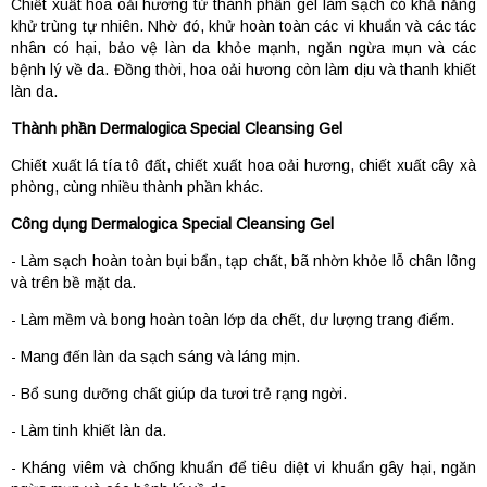
Chiết xuất hoa oải hương từ thành phần gel làm sạch có khả năng
khử trùng tự nhiên. Nhờ đó, khử hoàn toàn các vi khuẩn và các tác
nhân có hại, bảo vệ làn da khỏe mạnh, ngăn ngừa mụn và các
bệnh lý về da. Đồng thời, hoa oải hương còn làm dịu và thanh khiết
làn da.
Thành phần Dermalogica Special Cleansing Gel
Chiết xuất lá tía tô đất, chiết xuất hoa oải hương, chiết xuất cây xà
phòng, cùng nhiều thành phần khác.
Công dụng
Dermalogica Special Cleansing Gel
- Làm sạch hoàn toàn bụi bẩn, tạp chất, bã nhờn khỏe lỗ chân lông
và trên bề mặt da.
- Làm mềm và bong hoàn toàn lớp da chết, dư lượng trang điểm.
- Mang đến làn da sạch sáng và láng mịn.
- Bổ sung dưỡng chất giúp da tươi trẻ rạng ngời.
- Làm tinh khiết làn da.
- Kháng viêm và chống khuẩn để tiêu diệt vi khuẩn gây hại, ngăn