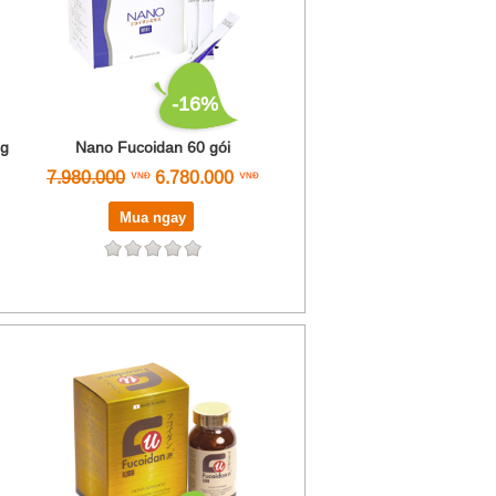
-16%
ng
Nano Fucoidan 60 gói
7.980.000
6.780.000
Mua ngay