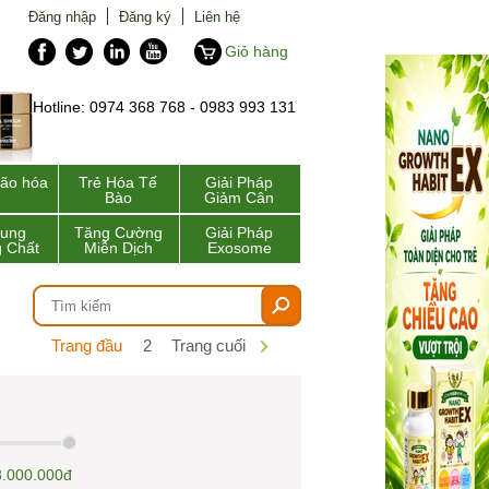
Đăng nhập
Đăng ký
Liên hệ
Giỏ hàng
Hotline: 0974 368 768 - 0983 993 131
lão hóa
Trẻ Hóa Tế
Giải Pháp
Bào
Giảm Cân
Sung
Tăng Cường
Giải Pháp
 Chất
Miễn Dịch
Exosome
Trang đầu
2
Trang cuối
8.000.000đ