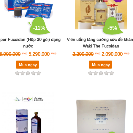
-11%
-5%
per Fucoidan (Hộp 30 gói) dạng
Viên uống tăng cường sức đề khá
nước
Waki The Fucoidan
5.900.000
5.290.000
2.200.000
2.090.000
Mua ngay
Mua ngay