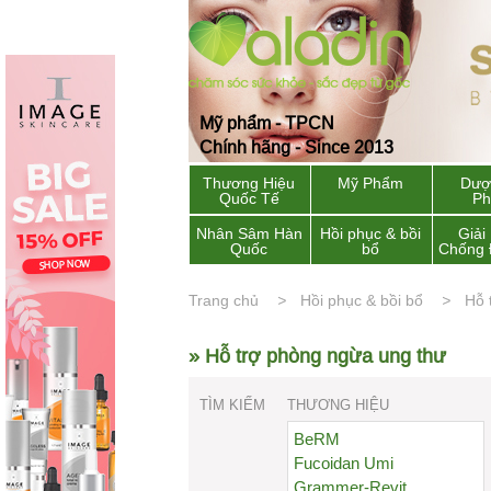
Mỹ phẩm - TPCN
Chính hãng - Since 2013
Thương Hiệu
Mỹ Phẩm
Dượ
Quốc Tế
P
Nhân Sâm Hàn
Hồi phục & bồi
Giải
Quốc
bổ
Chống 
Trang chủ
Hồi phục & bồi bổ
Hỗ 
» Hỗ trợ phòng ngừa ung thư
TÌM KIẾM
THƯƠNG HIỆU
BeRM
Fucoidan Umi
Grammer-Revit