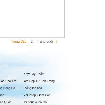
Trang đầu
2
Trang cuối
Dược Mỹ Phẩm
Cao Cho Trẻ
Làm Đẹp Từ Bên Trong
ng Bóng Da
Chống lão hóa
Bào
Giải Pháp Giảm Cân
àn Quốc
Hồi phục & bồi bổ