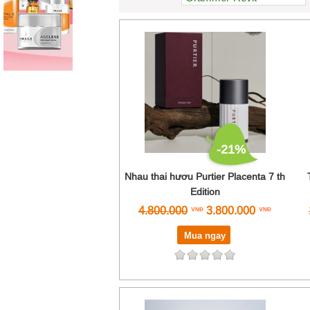
Kanehide Bio
Naturally Plus
NatureMedic
Waki
Xlab Placenta
Yoho Triple Fucoidan
-21%
Nhau thai hươu Purtier Placenta 7 th
Edition
4.800.000
3.800.000
Mua ngay