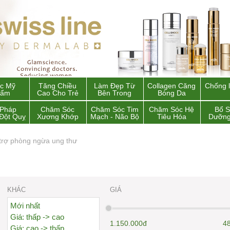
c Mỹ
Tăng Chiều
Làm Đẹp Từ
Collagen Căng
Chống 
hẩm
Cao Cho Trẻ
Bên Trong
Bóng Da
 Pháp
Chăm Sóc
Chăm Sóc Tim
Chăm Sóc Hệ
Bổ 
Đột Quỵ
Xương Khớp
Mạch - Não Bộ
Tiêu Hóa
Dưỡng
trợ phòng ngừa ung thư
KHÁC
GIÁ
Mới nhất
Giá: thấp -> cao
1.150.000đ
4
Giá: cao -> thấp