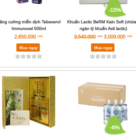
-15%
ăng cường miễn dịch Tebexerol
Khuẩn Lactic BeRM Kain Soft (chứa
Immunoxel 500ml
ngàn tỷ khuẩn Axit lactic)
2.650.000
3.540.000
3.009.000
Mua ngay
Mua ngay
-6%