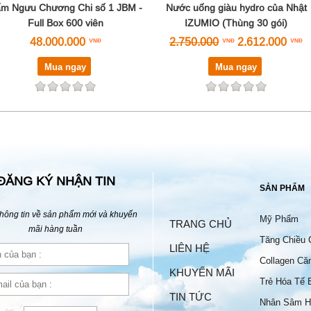
m Ngưu Chương Chi số 1 JBM -
Nước uống giàu hydro của Nhật
Full Box 600 viên
IZUMIO (Thùng 30 gói)
48.000.000
2.750.000
2.612.000
Mua ngay
Mua ngay
ĐĂNG KÝ NHẬN TIN
SẢN PHẨM
hông tin về sản phẩm mới và khuyến
Mỹ Phẩm
TRANG CHỦ
mãi hàng tuần
Tăng Chiều 
LIÊN HỆ
Collagen Că
KHUYẾN MÃI
Trẻ Hóa Tế 
TIN TỨC
Nhân Sâm H