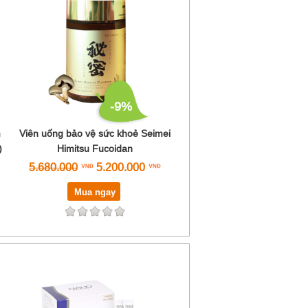
-9%
m
Viên uống bảo vệ sức khoẻ Seimei
)
Himitsu Fucoidan
5.680.000
5.200.000
Mua ngay