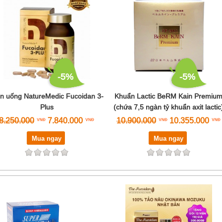
-5%
-5%
ên uống NatureMedic Fucoidan 3-
Khuẩn Lactic BeRM Kain Premiu
Plus
(chứa 7,5 ngàn tỷ khuẩn axit lactic
8.250.000
7.840.000
10.900.000
10.355.000
Mua ngay
Mua ngay