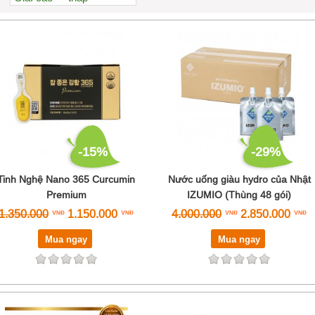
Xem nhiều nhất
Nhiều nhận xét
Đánh giá cao nhất
Tên A->Z
-15%
-29%
Tinh Nghệ Nano 365 Curcumin
Nước uống giàu hydro của Nhật
Premium
IZUMIO (Thùng 48 gói)
1.350.000
1.150.000
4.000.000
2.850.000
Mua ngay
Mua ngay