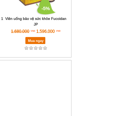
-5%
 1
Viên uống bảo vệ sức khỏe Fucoidan
JP
1.680.000
1.596.000
Mua ngay