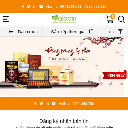
Hotline :
0974.368.768
-
0983.993.131
0
Danh mục
Sắp xếp theo giá
Lọc
Hotline :
0974.368.768
Đăng ký nhận bản tin
Nhận thông tin về sản phẩm mới và khuyến mãi hàng tuần