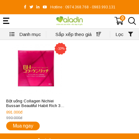
Hotline :
0974.368.768
-
0983.993.131
0
Danh mục
Sắp xếp theo giá
Lọc
-10%
Bột uống Collagen Nichiei
Bussan Beautiful Habit Rich 30
gói
891.000đ
990.000đ
Mua ngay