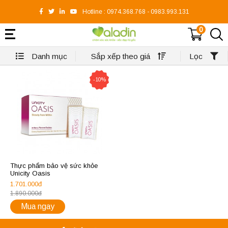
Hotline :
0974.368.768
-
0983.993.131
0
Danh mục
Sắp xếp theo giá
Lọc
-10%
Thực phẩm bảo vệ sức khỏe
Unicity Oasis
1.701.000đ
1.890.000đ
Mua ngay