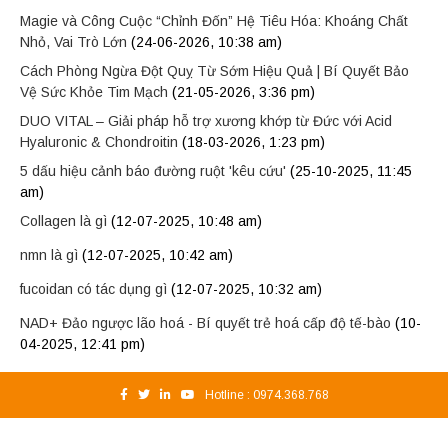
Magie và Công Cuộc “Chỉnh Đốn” Hệ Tiêu Hóa: Khoáng Chất
Nhỏ, Vai Trò Lớn
(24-06-2026, 10:38 am)
Cách Phòng Ngừa Đột Quỵ Từ Sớm Hiệu Quả | Bí Quyết Bảo
Vệ Sức Khỏe Tim Mạch
(21-05-2026, 3:36 pm)
DUO VITAL – Giải pháp hỗ trợ xương khớp từ Đức với Acid
Hyaluronic & Chondroitin
(18-03-2026, 1:23 pm)
5 dấu hiệu cảnh báo đường ruột 'kêu cứu'
(25-10-2025, 11:45
am)
Collagen là gì
(12-07-2025, 10:48 am)
nmn là gì
(12-07-2025, 10:42 am)
fucoidan có tác dụng gì
(12-07-2025, 10:32 am)
NAD+ Đảo ngược lão hoá - Bí quyết trẻ hoá cấp độ tế-bào
(10-
04-2025, 12:41 pm)
Hotline :
0974.368.768