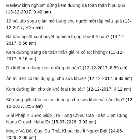
Review kinh nghiệm dùng kem dưỡng da toàn thân hiệu quả
(13-12-2017, 9:42 am)
10 bài tập yoga giảm mỡ bụng cho người mới tập hiệu quả
(13-
12-2017, 9:25 am)
Bà bầu bị sốt xuất huyết nghiêm trọng như thế nào?
(13-12-
2017, 6:56 am)
Kem dưỡng trắng da toàn thân giá rẻ có tốt không?
(13-12-
2017, 5:16 am)
Da khô nên dùng kem dưỡng da nào?
(12-12-2017, 8:59 am)
Ăn tỏi đen có tác dụng gì cho sức khỏe?
(12-12-2017, 8:43 am)
Kem dưỡng ẩm cho da khô loại nào tốt?
(12-12-2017, 4:12 am)
Sử dụng giấm táo có tác dụng gì cho sức khỏe và sắc đẹp?
(12-
12-2017, 3:55 am)
Giải Pháp 4 Bước Giúp Trẻ Tăng Chiều Cao Toàn Diện Cùng
Nano Growth Habit Ex
(15-07-2026, 3:03 pm)
Magie Và Đột Quỵ: Sự Thật Khoa Học Ít Người Biết
(24-06-
2026, 2:08 pm)