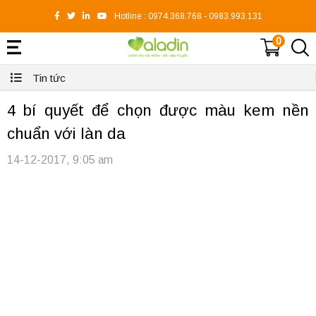
Hotline :
0974.368.768
-
0983.993.131
0
Tin tức
4 bí quyết để chọn được màu kem nền
chuẩn với làn da
14-12-2017, 9:05 am