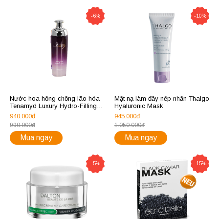
-6%
-10%
Nước hoa hồng chống lão hóa
Mặt nạ làm đầy nếp nhăn Thalgo
Tenamyd Luxury Hydro-Filling &
Hyaluronic Mask
Soothing Toner
940.000đ
945.000đ
990.000đ
1.050.000đ
Mua ngay
Mua ngay
-5%
-15%