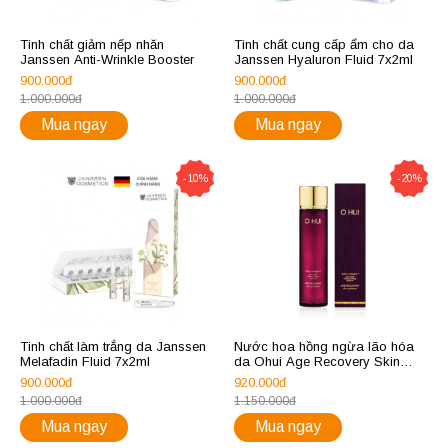
Tinh chất giảm nếp nhăn
Tinh chất cung cấp ẩm cho da
Janssen Anti-Wrinkle Booster
Janssen Hyaluron Fluid 7x2ml
900.000đ
900.000đ
1.000.000đ
1.000.000đ
Mua ngay
Mua ngay
-10%
-20%
Tinh chất làm trắng da Janssen
Nước hoa hồng ngừa lão hóa
Melafadin Fluid 7x2ml
da Ohui Age Recovery Skin
Softener
900.000đ
920.000đ
1.000.000đ
1.150.000đ
Mua ngay
Mua ngay