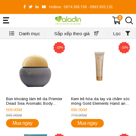
Hotline :
0974.368.768
-
0983.993.131
0
Danh mục
Sắp xếp theo giá
Lọc
-10%
-10%
Bùn khoáng làm trẻ da Premier
Kem trẻ hóa da tay và chăm sóc
Dead Sea Aromatic Body
móng Gold Elements Hand and
Mineral Mud Treatment
Nail Cream
509.000đ
693.000đ
565.000đ
770.000đ
Mua ngay
Mua ngay