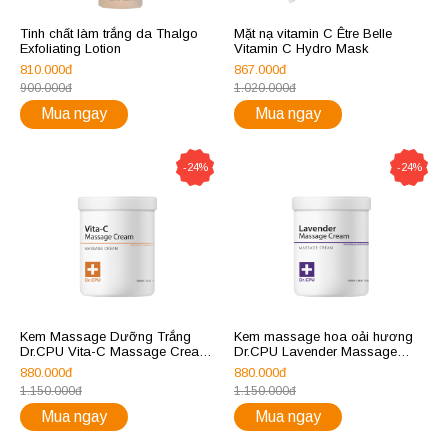
Tinh chất làm trắng da Thalgo
Mặt nạ vitamin C Être Belle
Exfoliating Lotion
Vitamin C Hydro Mask
810.000đ
867.000đ
900.000đ
1.020.000đ
Mua ngay
Mua ngay
-24%
-24%
Kem Massage Dưỡng Trắng
Kem massage hoa oải hương
Dr.CPU Vita-C Massage Cream
Dr.CPU Lavender Massage
1000ml
Cream 1000ml
880.000đ
880.000đ
1.150.000đ
1.150.000đ
Mua ngay
Mua ngay