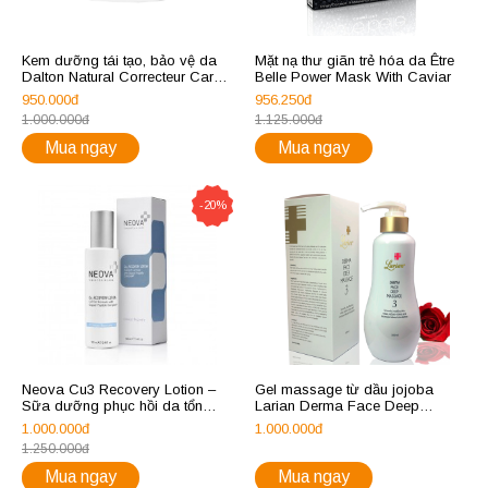
Kem dưỡng tái tạo, bảo vệ da
Mặt nạ thư giãn trẻ hóa da Être
Dalton Natural Correcteur Care
Belle Power Mask With Caviar
Cream M
950.000đ
956.250đ
1.000.000đ
1.125.000đ
Mua ngay
Mua ngay
-20%
Neova Cu3 Recovery Lotion –
Gel massage từ dầu jojoba
Sữa dưỡng phục hồi da tổn
Larian Derma Face Deep
thương
Massage Gel
1.000.000đ
1.000.000đ
1.250.000đ
Mua ngay
Mua ngay