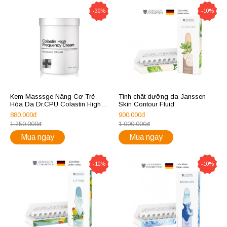
-30%
-10%
Kem Masssge Nâng Cơ Trẻ
Tinh chất dưỡng da Janssen
Hóa Da Dr.CPU Colastin High
Skin Contour Fluid
Frequency Massage Cream
880.000đ
900.000đ
1000ml
1.250.000đ
1.000.000đ
Mua ngay
Mua ngay
-10%
-10%