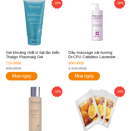
-10%
-28%
Gel khoáng chất vi hạt tảo biển
Dầu massage oải hương
Thalgo Plasmalg Gel
Dr.CPU Cellulitox Lavender
Synergy Oil
720.000đ
800.000đ
800.000đ
1.100.000đ
Mua ngay
Mua ngay
-10%
-15%