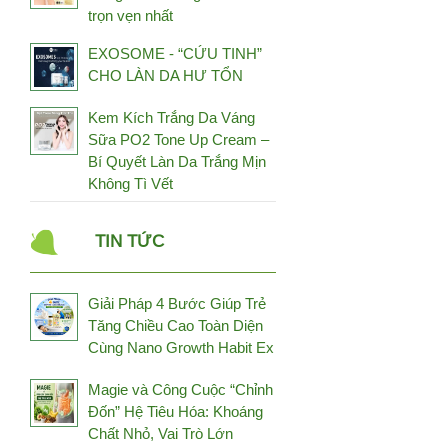
trọn vẹn nhất
Fuji Health
Fujina
EXOSOME - “CỨU TINH”
CHO LÀN DA HƯ TỔN
GCell
Genki Fami
Kem Kích Trắng Da Váng
Sữa PO2 Tone Up Cream –
Genosys
Bí Quyết Làn Da Trắng Mịn
Germaine De Capuccini
Không Tì Vết
Gold Elements
Grammer-Revit
TIN TỨC
Hayari Japan
Healthy Beauty
Giải Pháp 4 Bước Giúp Trẻ
Heliocare
Tăng Chiều Cao Toàn Diện
Cùng Nano Growth Habit Ex
Higo Global
Hineko
Magie và Công Cuộc “Chỉnh
Đốn” Hệ Tiêu Hóa: Khoáng
HL Always Active
Chất Nhỏ, Vai Trò Lớn
Hokoen