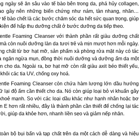
 ngày sẽ ăn sâu vào tế bào bên trong da, phá hủy collagen,
 cao gây nên những biến chứng như nám, tàn nhang, nhăn…
ẩy tế bào chết là các bước chăm sóc da hết sức quan trọng, giúp
u kiện để hấp thu dưỡng chất ở bước dưỡng da tiếp theo.
entle Foaming Cleanser với thành phần rất giàu dưỡng chất
mà còn nuôi dưỡng làn da tươi trẻ và mịn mượt hơn mỗi ngày.
g chất từ bơ hạt mỡ, sản phẩm xà phòng rửa mặt này có tác
và ngăn ngừa mụn, đồng thời nuôi dưỡng và dưỡng ẩm da một
n cho da. Ngoài ra, bơ hạt mỡ còn rất giàu axit béo thiết yếu,
 khỏi các tia UV, chống oxy hoá.
entle Foaming Cleanser còn chứa hàm lượng lớn dầu hướng
lại độ ẩm cần thiết cho da. Nó còn giúp loại bỏ vi khuẩn gây
a khoẻ mạnh. So với các loại dầu khác như hạnh nhân hoặc bơ
E hơn rất nhiều, đây là thành phần cần thiết để chống lại tác
 trời, giúp da khỏe hơn, nhanh liền sẹo và giảm nếp nhăn.
toàn bộ bụi bẩn và tạp chất trên da một cách dễ dàng và hiệu