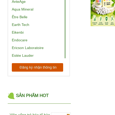
AnteAge
Aqua Mineral
Être Belle
Earth Tech
Eikenbi
Endocare
Ericson Laboratoire
Estée Lauder
EV Princess
ExoCoBio
Babor
BelleWave
Bemax
SẢN PHẨM HOT
BeRM
Beurer
Viên uống trẻ hóa tế bào