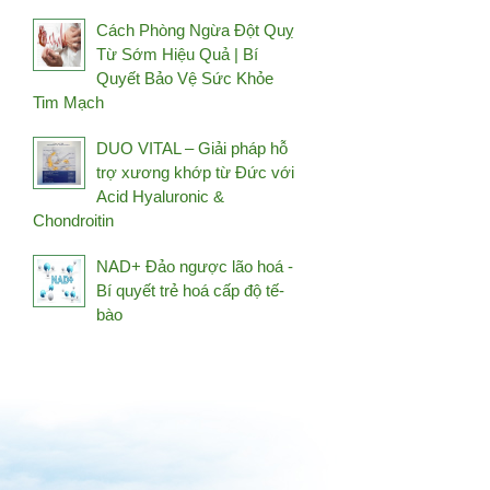
Holistic Way
Cách Phòng Ngừa Đột Quỵ
Từ Sớm Hiệu Quả | Bí
HSIN HAI
Quyết Bảo Vệ Sức Khỏe
Hush & Hush
Tim Mạch
Image Skincare
DUO VITAL – Giải pháp hỗ
iS Clinical
trợ xương khớp từ Đức với
Janssen
Acid Hyaluronic &
Chondroitin
Jean D’Arcel
Jkendai Japan
NAD+ Đảo ngược lão hoá -
JpanWell
Bí quyết trẻ hoá cấp độ tế-
bào
Kanehide Bio
Kim's Red Ginseng
Kosé
L'Occitane
La Mer
La Prairie