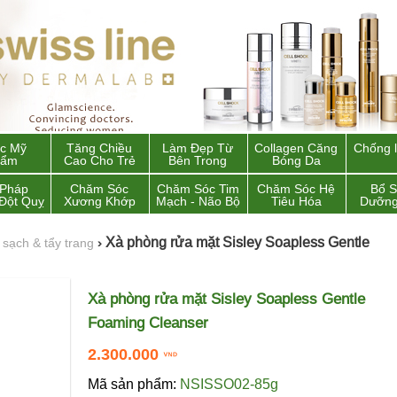
c Mỹ
Tăng Chiều
Làm Đẹp Từ
Collagen Căng
Chống 
hẩm
Cao Cho Trẻ
Bên Trong
Bóng Da
 Pháp
Chăm Sóc
Chăm Sóc Tim
Chăm Sóc Hệ
Bổ 
Đột Quỵ
Xương Khớp
Mạch - Não Bộ
Tiêu Hóa
Dưỡng
Xà phòng rửa mặt Sisley Soapless Gentle
sạch & tẩy trang
›
Xà phòng rửa mặt Sisley Soapless Gentle
Foaming Cleanser
2.300.000
Mã sản phẩm:
NSISSO02-85g