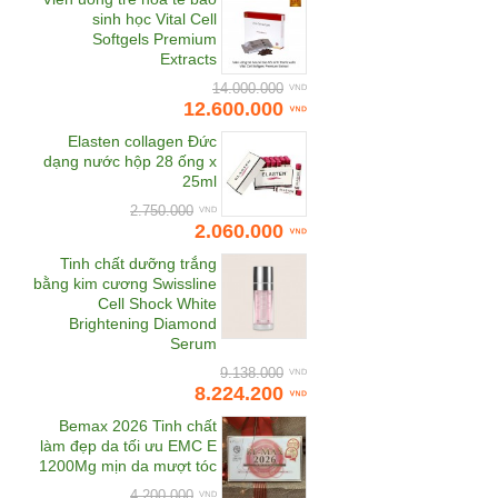
Bewel
sinh học Vital Cell
Softgels Premium
Bhmed
Extracts
Bifina
14.000.000
12.600.000
Biocyte
Elasten collagen Đức
Bioline Jato
La Mer The Renewal Oil
La Mer The Essence
dạng nước hộp 28 ống x
Exfoliator 100ml - Tẩy tế bào
BL Miracle
Foaming Cleanser 125ml -
25ml
chết Renewal Oil
Sữa rửa mặt làm sạch cân
Botanifique
2.750.000
7.900.000
bằng da
3.800.000
2.060.000
Carita
Tinh chất dưỡng trắng
Cheong Kwan Jang
bằng kim cương Swissline
Cell Shock White
Chunho Vina
Brightening Diamond
Clarins
Serum
9.138.000
Cle de Peau Beaute
8.224.200
CNI
Bemax 2026 Tinh chất
COCOAGE Cosmetics
làm đẹp da tối ưu EMC E
1200Mg mịn da mượt tóc
CodeAge USA
4.200.000