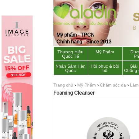
Mỹ phẩm - TPCN
Chính hãng - Since 2013
Thương Hiệu
Mỹ Phẩm
Dượ
Quốc Tế
P
Nhân Sâm Hàn
Hồi phục & bồi
Giải
Quốc
bổ
Chống 
Trang chủ
›
Mỹ Phẩm
›
Chăm sóc da
›
Làm 
Foaming Cleanser