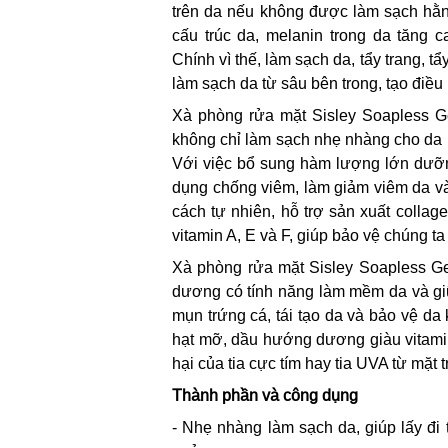
trên da nếu không được làm sạch hằng
cấu trúc da, melanin trong da tăng
Chính vì thế, làm sạch da, tẩy trang, t
làm sạch da từ sâu bên trong, tạo điề
Xà phòng rửa mặt Sisley Soapless G
không chỉ làm sạch nhẹ nhàng cho da 
Với việc bổ sung hàm lượng lớn dưỡn
dụng chống viêm, làm giảm viêm da 
cách tự nhiên, hỗ trợ sản xuất collage
vitamin A, E và F, giúp bảo vệ chúng ta
Xà phòng rửa mặt Sisley Soapless G
dương có tính năng làm mềm da và giữ 
mụn trứng cá, tái tạo da và bảo vệ d
hạt mỡ, dầu hướng dương giàu vitamin 
hại của tia cực tím hay tia UVA từ mặt
Thành phần và công dụng
- Nhẹ nhàng làm sạch da, giúp lấy đi 