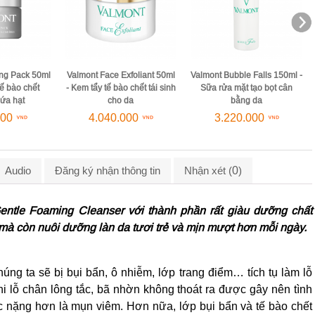
xfoliant 50ml
Valmont Bubble Falls 150ml -
Valmont Lumipeel 150ml -
 chết tái sinh
Sữa rửa mặt tạo bọt cân
Dung dịch tẩy tế bào chết &
da
bằng da
làm trắng da
000
3.220.000
5.610.000
0
Audio
Đăng ký nhận thông tin
Nhận xét (
)
entle Foaming Cleanser với thành phần rất giàu dưỡng chất
mà còn nuôi dưỡng làn da tươi trẻ và mịn mượt hơn mỗi ngày.
úng ta sẽ bị bụi bẩn, ô nhiễm, lớp trang điểm… tích tụ làm lỗ
i lỗ chân lông tắc, bã nhờn không thoát ra được gây nên tình
 nặng hơn là mụn viêm. Hơn nữa, lớp bụi bẩn và tế bào chết