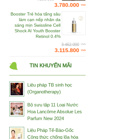
Daedong Korea Ginseng
3.780.000
Dalton
Booster Trẻ hóa tấng sâu
làm cạn nếp nhăn da
Damode
sáng mịn Swissline Cell
Shock AI Youth Booster
Deep Blue Health
Retinol 0.4%
Dermaceutic
3.462.000
3.115.800
Dermafirm
Dermalogica
TIN KHUYẾN MÃI
Dr.CPU
Dr.Spiller
Liệu pháp TB sinh học
Đông trùng hạ thảo
(Organotherapy)
Bhutan
Đông trùng hạ thảo Tây
Bộ sưu tập 11 Loại Nước
Tạng
Hoa Lancôme Absolue Les
Fine Japan
Parfum New 2024
Frezyderm
Liệu Pháp Tế-Bào-Gốc
Fucoidan Umi
Công thức chống lõa hóa