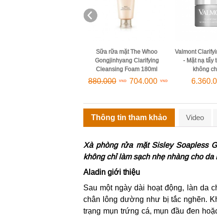
Sữa rữa mặt The Whoo
Valmont Clarifying Pack 50ml
Valmont Face E
Gongjinhyang Clarifying
- Mặt nạ tẩy tế bào chết
- Kem tẩy tế bào
Cleansing Foam 180ml
không chứa hạt
cho 
880.000
704.000
6.360.000
4.040.
Thông tin tham khảo
Video
Xà phòng rửa mặt Sisley Soapless G
không chỉ làm sạch nhẹ nhàng cho da 
Aladin giới thiệu
Sau một ngày dài hoạt động, làn da ch
chân lông dường như bị tắc nghẽn. Kh
trạng mụn trứng cá, mụn đầu đen hoặc