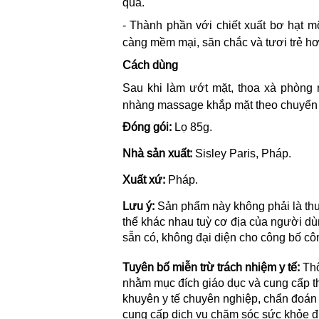
quả.
- Thành phần với chiết xuất bơ hạt
càng mềm mại, săn chắc và tươi trẻ hơ
Cách dùng
Sau khi làm ướt mặt, thoa xà phòng 
nhàng massage khắp mặt theo chuyển đ
Đóng gói:
Lọ 85g.
Nhà sản xuất:
Sisley Paris, Pháp.
Xuất xứ:
Pháp.
Lưu ý:
Sản phẩm này không phải là thu
thể khác nhau tuỳ cơ địa của người d
sẵn có, không đại diện cho công bố c
Tuyên bố miễn trừ trách nhiệm y tế:
Thô
nhằm mục đích giáo dục và cung cấp th
khuyên y tế chuyên nghiệp, chẩn đoán h
cung cấp dịch vụ chăm sóc sức khỏe đủ