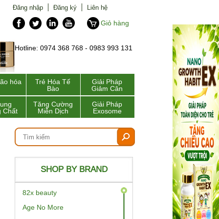
Đăng nhập
Đăng ký
Liên hệ
Giỏ hàng
Hotline: 0974 368 768 - 0983 993 131
lão hóa
Trẻ Hóa Tế
Giải Pháp
Bào
Giảm Cân
Sung
Tăng Cường
Giải Pháp
 Chất
Miễn Dịch
Exosome
SHOP BY BRAND
82x beauty
Age No More