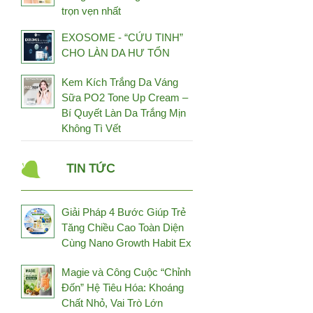
trọn vẹn nhất
Fuji Health
Fujina
EXOSOME - “CỨU TINH”
CHO LÀN DA HƯ TỔN
GCell
Genki Fami
Kem Kích Trắng Da Váng
Sữa PO2 Tone Up Cream –
Genosys
Bí Quyết Làn Da Trắng Mịn
Germaine De Capuccini
Không Tì Vết
Gold Elements
Grammer-Revit
TIN TỨC
Hayari Japan
Healthy Beauty
Giải Pháp 4 Bước Giúp Trẻ
Heliocare
Tăng Chiều Cao Toàn Diện
Cùng Nano Growth Habit Ex
Higo Global
Hineko
Magie và Công Cuộc “Chỉnh
Đốn” Hệ Tiêu Hóa: Khoáng
HL Always Active
Chất Nhỏ, Vai Trò Lớn
Hokoen