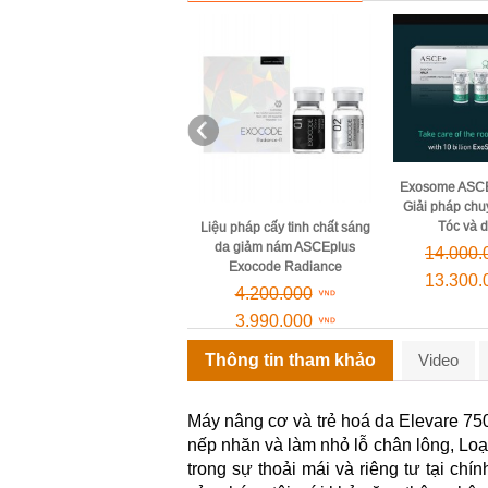
Exosome ASCE
Giải pháp chu
Tóc và 
Liệu pháp cấy tinh chất sáng
da giảm nám ASCEplus
14.000.
Exocode Radiance
13.300.
4.200.000
3.990.000
Thông tin tham khảo
Video
Máy nâng cơ và trẻ hoá da Elevare 750
nếp nhăn và làm nhỏ lỗ chân lông, Lo
trong sự thoải mái và riêng tư tại ch