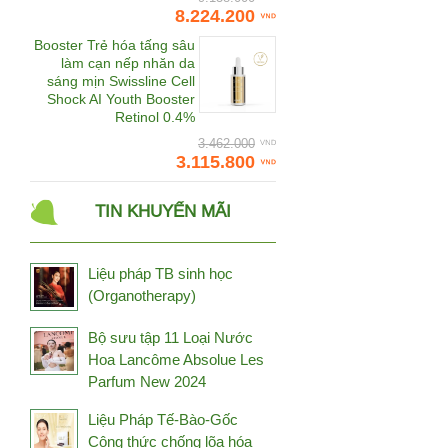
Daedong Korea Ginseng
8.224.200
Dalton
Booster Trẻ hóa tấng sâu
làm cạn nếp nhăn da
Damode
sáng mịn Swissline Cell
Shock AI Youth Booster
Deep Blue Health
Retinol 0.4%
Dermaceutic
3.462.000
3.115.800
Dermafirm
Dermalogica
TIN KHUYẾN MÃI
Dr.CPU
Dr.Spiller
Liệu pháp TB sinh học
Đông trùng hạ thảo
(Organotherapy)
Bhutan
Đông trùng hạ thảo Tây
Bộ sưu tập 11 Loại Nước
Tạng
Hoa Lancôme Absolue Les
Fine Japan
Parfum New 2024
Frezyderm
Liệu Pháp Tế-Bào-Gốc
Fucoidan Umi
Công thức chống lõa hóa