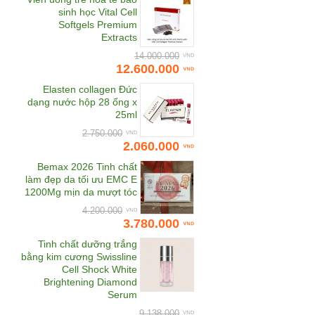
Bewel
sinh học Vital Cell
Softgels Premium
Bhmed
Extracts
Bifina
14.000.000
12.600.000
Biocyte
Elasten collagen Đức
Bioline Jato
dạng nước hộp 28 ống x
BL Miracle
25ml
Botanifique
2.750.000
2.060.000
Carita
Bemax 2026 Tinh chất
Cheong Kwan Jang
làm đẹp da tối ưu EMC E
1200Mg mịn da mượt tóc
Chunho Vina
4.200.000
Clarins
3.780.000
Cle de Peau Beaute
Tinh chất dưỡng trắng
bằng kim cương Swissline
CNI
Cell Shock White
COCOAGE Cosmetics
Brightening Diamond
Serum
CodeAge USA
9.138.000