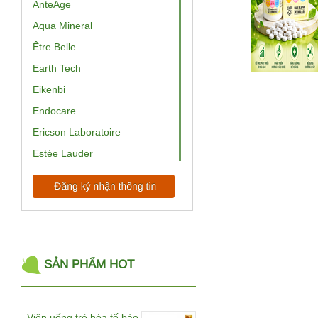
AnteAge
Aqua Mineral
Être Belle
Earth Tech
Eikenbi
Endocare
Ericson Laboratoire
Estée Lauder
EV Princess
ExoCoBio
Babor
BelleWave
Bemax
SẢN PHẨM HOT
BeRM
Beurer
Viên uống trẻ hóa tế bào