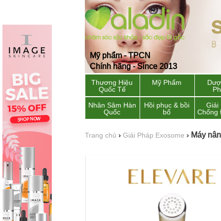
Mỹ phẩm - TPCN
Chính hãng - Since 2013
Thương Hiệu
Mỹ Phẩm
Dượ
Quốc Tế
P
Nhân Sâm Hàn
Hồi phục & bồi
Giải
Quốc
bổ
Chống 
Máy nâng
Trang chủ
›
Giải Pháp Exosome
›