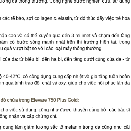
 dưỡng da thông thường. Công nghệ được nghiên cứu, sử dụng
ác tế bào, sợi collagen & elastin, từ đó thúc đẩy việc trẻ hóa
hập cao và có thể xuyên qua đến 3 milimet và chạm đến tầng
ẩm có bước sóng mạnh nhất trên thị trường hiện tại, trong
u quả vượt bật so với các loại máy thông thường.
 bì của da: từ biểu bì, đến hạ bì, đến tầng dưới cùng của da - từ
 độ 40-42°C, có công dụng cung cấp nhiệt và gia tăng tuần hoàn
nh quá trình trao đổi chất và oxy, giúp cho việc hồi phục làn da
đỏ chứa trong Elevare 750 Plus Gold:
cho việc sử dụng, cũng như được khuyên dùng bởi các bác sĩ
công nhận và cấp chứng chỉ.
g dụng làm giảm lượng sắc tố melanin trong da cũng như cãi