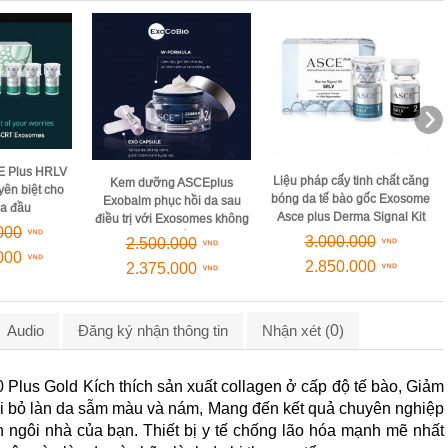
 Plus HRLV
Liệu pháp cấy tinh chất căng
Kem dưỡng ASCEplus
yên biệt cho
bóng da tế bào gốc Exosome
Exobalm phục hồi da sau
da đầu
Asce plus Derma Signal Kit
điều trị với Exosomes không
000
xâm lấn
3.000.000
2.500.000
000
2.850.000
2.375.000
0
Audio
Đăng ký nhận thông tin
Nhận xét (
)
 Plus Gold Kích thích sản xuất collagen ở cấp độ tế bào, Giảm
ại bỏ làn da sẫm màu và nám, Mang đến kết quả chuyên nghiệp
ính ngôi nhà của bạn. Thiết bị y tế chống lão hóa mạnh mẽ nhất