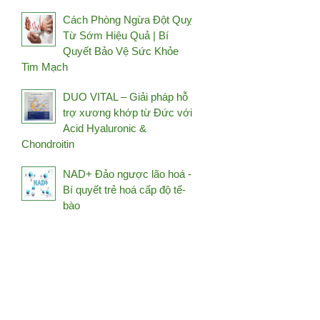
Holistic Way
Cách Phòng Ngừa Đột Quỵ
Từ Sớm Hiệu Quả | Bí
HSIN HAI
Quyết Bảo Vệ Sức Khỏe
Hush & Hush
Tim Mạch
Image Skincare
DUO VITAL – Giải pháp hỗ
iS Clinical
trợ xương khớp từ Đức với
Janssen
Acid Hyaluronic &
Chondroitin
Jean D’Arcel
Jkendai Japan
NAD+ Đảo ngược lão hoá -
JpanWell
Bí quyết trẻ hoá cấp độ tế-
bào
Kanehide Bio
Kim's Red Ginseng
Kosé
L'Occitane
La Mer
La Prairie