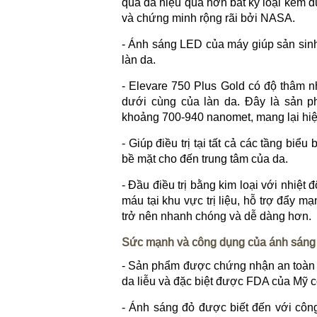
qua da hiệu quả hơn bất kỳ loại kem
và chứng minh rộng rãi bởi NASA.
- Ánh sáng LED của máy giúp sản sinh c
làn da.
- Elevare 750 Plus Gold có độ thâm n
dưới cùng của làn da. Đây là sản ph
khoảng 700-940 nanomet, mang lại hiệ
- Giúp điều trị tại tất cả các tầng biểu
bề mặt cho đến trung tâm của da.
- Đầu điều trị bằng kim loại với nhiệt
máu tại khu vực trị liệu, hỗ trợ đẩy mạ
trở nên nhanh chóng và dễ dàng hơn.
Sức mạnh và công dụng của ánh sáng 
- Sản phẩm được chứng nhận an toàn 
da liễu và đặc biệt được FDA của Mỹ 
- Ánh sáng đỏ được biết đến với côn