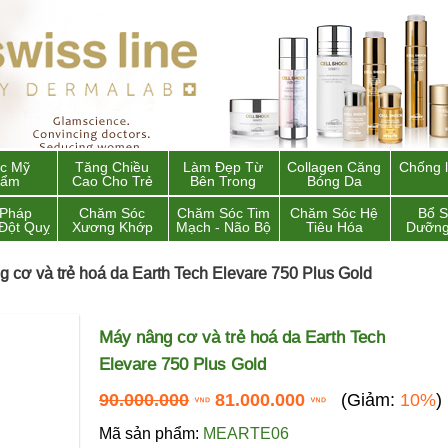
c Mỹ
Tăng Chiều
Làm Đẹp Từ
Collagen Căng
Chống 
hẩm
Cao Cho Trẻ
Bên Trong
Bóng Da
 Pháp
Chăm Sóc
Chăm Sóc Tim
Chăm Sóc Hệ
Bổ 
Đột Quỵ
Xương Khớp
Mạch - Não Bộ
Tiêu Hóa
Dưỡng
 cơ và trẻ hoá da Earth Tech Elevare 750 Plus Gold
Máy nâng cơ và trẻ hoá da Earth Tech
Elevare 750 Plus Gold
90.000.000
81.000.000
(Giảm:
10%
)
Mã sản phẩm:
MEARTE06