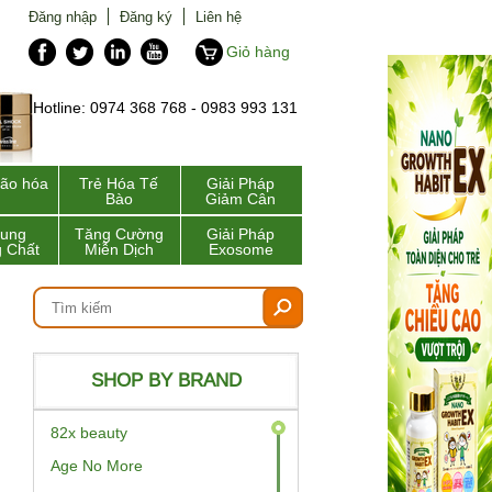
Đăng nhập
Đăng ký
Liên hệ
Giỏ hàng
Hotline: 0974 368 768 - 0983 993 131
lão hóa
Trẻ Hóa Tế
Giải Pháp
Bào
Giảm Cân
Sung
Tăng Cường
Giải Pháp
 Chất
Miễn Dịch
Exosome
SHOP BY BRAND
82x beauty
Age No More